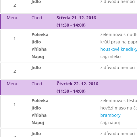
Jídlo
z důvodu nemoci 
2
Menu
Chod
Středa 21. 12. 2016
(11:30 - 14:00)
Polévka
zeleninová s nud
1
Jídlo
krůtí prsa na pap
Příloha
houskové knedlík
Nápoj
čaj, mléko
Jídlo
z důvodu nemoci 
2
Menu
Chod
Čtvrtek 22. 12. 2016
(11:30 - 14:00)
Polévka
zeleninová s těst
1
Jídlo
hovězí maso na č
Příloha
brambory
Nápoj
čaj, nápoj
Jídlo
z důvodu nemoci 