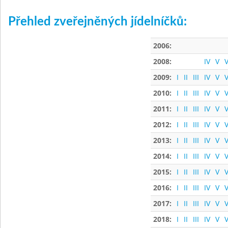
Přehled zveřejněných jídelníčků:
2006:
2008:
IV
V
V
2009:
I
II
III
IV
V
V
2010:
I
II
III
IV
V
V
2011:
I
II
III
IV
V
V
2012:
I
II
III
IV
V
V
2013:
I
II
III
IV
V
V
2014:
I
II
III
IV
V
V
2015:
I
II
III
IV
V
V
2016:
I
II
III
IV
V
V
2017:
I
II
III
IV
V
V
2018:
I
II
III
IV
V
V