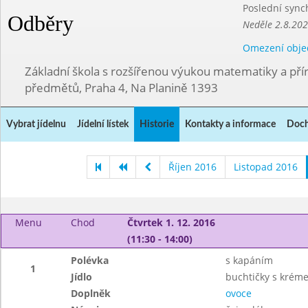
Poslední sync
Odběry
Neděle 2.8.20
Omezení obje
Základní škola s rozšířenou výukou matematiky a př
předmětů, Praha 4, Na Planině 1393
Vybrat jídelnu
Jídelní lístek
Historie
Kontakty a informace
Doch
Říjen 2016
Listopad 2016
Menu
Chod
Čtvrtek 1. 12. 2016
(11:30 - 14:00)
Polévka
s kapáním
1
Jídlo
buchtičky s krém
Doplněk
ovoce