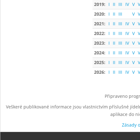
2019:
I
II
III
IV
V
V
2020:
I
II
III
V
V
2021:
I
II
III
IV
V
V
2022:
I
II
III
IV
V
V
2023:
I
II
III
IV
V
V
2024:
I
II
III
IV
V
V
2025:
I
II
III
IV
V
V
2026:
I
II
III
IV
V
V
Připraveno progr
Veškeré publikované informace jsou vlastnictvím příslušné jídel
aplikace do n
Zásady 