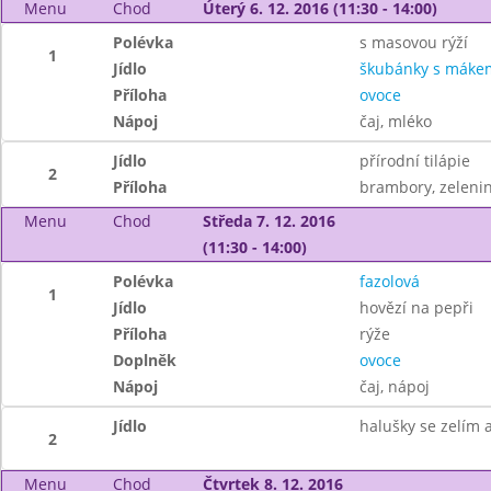
Menu
Chod
Úterý 6. 12. 2016 (11:30 - 14:00)
Polévka
s masovou rýží
1
Jídlo
škubánky s máke
Příloha
ovoce
Nápoj
čaj, mléko
Jídlo
přírodní tilápie
2
Příloha
brambory, zeleni
Menu
Chod
Středa 7. 12. 2016
(11:30 - 14:00)
Polévka
fazolová
1
Jídlo
hovězí na pepři
Příloha
rýže
Doplněk
ovoce
Nápoj
čaj, nápoj
Jídlo
halušky se zelím 
2
Menu
Chod
Čtvrtek 8. 12. 2016