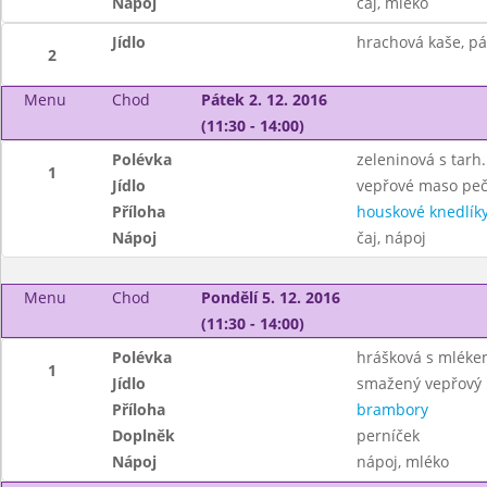
Nápoj
čaj, mléko
Jídlo
hrachová kaše, pá
2
Menu
Chod
Pátek 2. 12. 2016
(11:30 - 14:00)
Polévka
zeleninová s tarh.
1
Jídlo
vepřové maso peče
Příloha
houskové knedlík
Nápoj
čaj, nápoj
Menu
Chod
Pondělí 5. 12. 2016
(11:30 - 14:00)
Polévka
hrášková s mlék
1
Jídlo
smažený vepřový ř
Příloha
brambory
Doplněk
perníček
Nápoj
nápoj, mléko