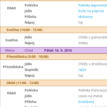
Polévka
Polévka kapustová
Oběd
Jídlo
Kuře na paprice
Příloha
těstoviny
Nápoj
čaj
Svačina (14:00 - 15:00)
Jídlo
Chléb s pomazán
Svačina
Nápoj
mléko
Menu
Chod
Pátek 16. 9. 2016
Přesnídávka (9:00 - 10:00)
Jídlo
Chléb s drožďov
Přesnídávka
Doplněk
rajče
Nápoj
čaj
Oběd (11:00 - 13:00)
Polévka
Polévka francouz
Oběd
Jídlo
Losos na másle
Příloha
brambory