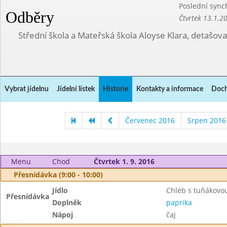
Poslední sync
Odběry
Čtvrtek 13.1.2
Střední škola a Mateřská škola Aloyse Klara, detašov
Vybrat jídelnu
Jídelní lístek
Historie
Kontakty a informace
Doch
Červenec 2016
Srpen 2016
Menu
Chod
Čtvrtek 1. 9. 2016
Přesnídávka (9:00 - 10:00)
Jídlo
Chléb s tuňákov
Přesnídávka
Doplněk
paprika
Nápoj
čaj