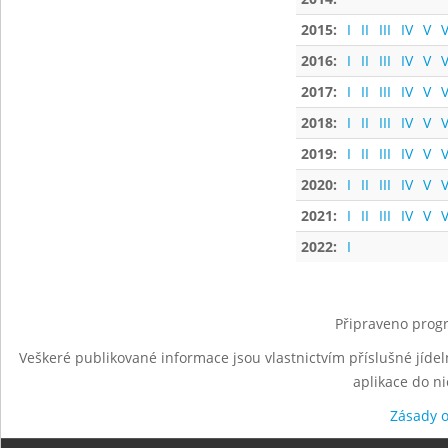
2015:
I
II
III
IV
V
V
2016:
I
II
III
IV
V
V
2017:
I
II
III
IV
V
V
2018:
I
II
III
IV
V
V
2019:
I
II
III
IV
V
V
2020:
I
II
III
IV
V
V
2021:
I
II
III
IV
V
V
2022:
I
Připraveno progr
Veškeré publikované informace jsou vlastnictvím příslušné jídel
aplikace do n
Zásady 