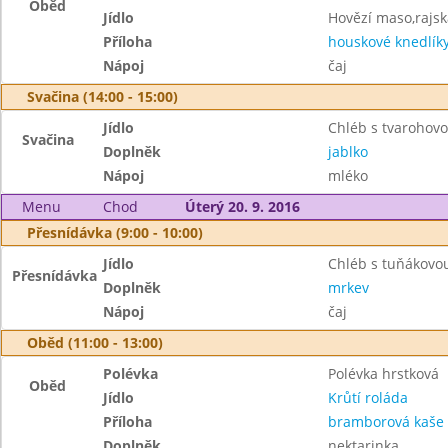
Oběd
Jídlo
Hovězí maso,rajs
Příloha
houskové knedlík
Nápoj
čaj
Svačina (14:00 - 15:00)
Jídlo
Chléb s tvaroho
Svačina
Doplněk
jablko
Nápoj
mléko
Menu
Chod
Úterý 20. 9. 2016
Přesnídávka (9:00 - 10:00)
Jídlo
Chléb s tuňákov
Přesnídávka
Doplněk
mrkev
Nápoj
čaj
Oběd (11:00 - 13:00)
Polévka
Polévka hrstková
Oběd
Jídlo
Krůtí roláda
Příloha
bramborová kaše
Doplněk
nektarinka