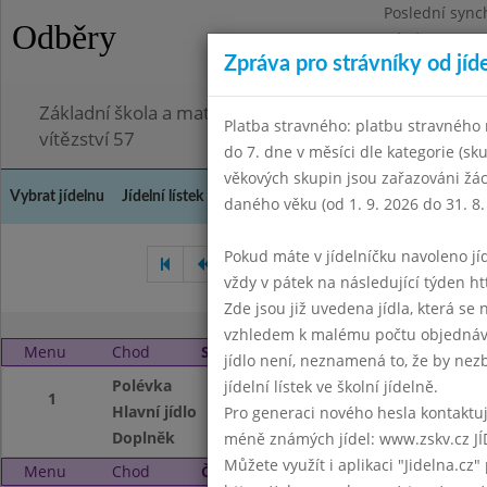
Poslední sync
Odběry
Pátek 3.7.2026
Zpráva pro strávníky od jíd
Omezení obje
Základní škola a mateřská škola Chodov, Praha 4, K
Platba stravného: platbu stravného n
vítězství 57
do 7. dne v měsíci dle kategorie (sk
věkových skupin jsou zařazováni žác
Vybrat jídelnu
Jídelní lístek
Historie
Kontakty a informace
Doch
daného věku (od 1. 9. 2026 do 31. 8.
Pokud máte v jídelníčku navoleno jídlo
Duben 2016
Květen 2016
vždy v pátek na následující týden htt
Zde jsou již uvedena jídla, která se
vzhledem k malému počtu objednávek
Menu
Chod
Středa 1. 6. 2016
jídlo není, neznamená to, že by nezby
Polévka
Masová 9
jídelní lístek ve školní jídelně.
1
Hlavní jídlo
Chlupaté knedlíky
Pro generaci nového hesla kontaktujt
Doplněk
čaj
méně známých jídel: www.zskv.cz JÍ
Můžete využít i aplikaci "Jidelna.cz"
Menu
Chod
Čtvrtek 2. 6. 2016