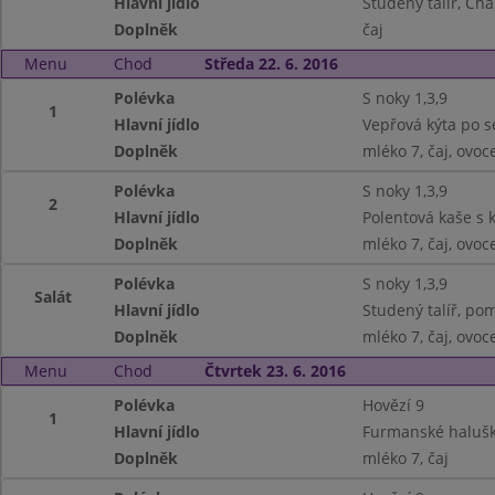
Hlavní jídlo
Studený talíř, Cha
Doplněk
čaj
Menu
Chod
Středa 22. 6. 2016
Polévka
S noky 1,3,9
1
Hlavní jídlo
Vepřová kýta po se
Doplněk
mléko 7, čaj, ovoc
Polévka
S noky 1,3,9
2
Hlavní jídlo
Polentová kaše s 
Doplněk
mléko 7, čaj, ovoc
Polévka
S noky 1,3,9
Salát
Hlavní jídlo
Studený talíř, po
Doplněk
mléko 7, čaj, ovoc
Menu
Chod
Čtvrtek 23. 6. 2016
Polévka
Hovězí 9
1
Hlavní jídlo
Furmanské halušky
Doplněk
mléko 7, čaj