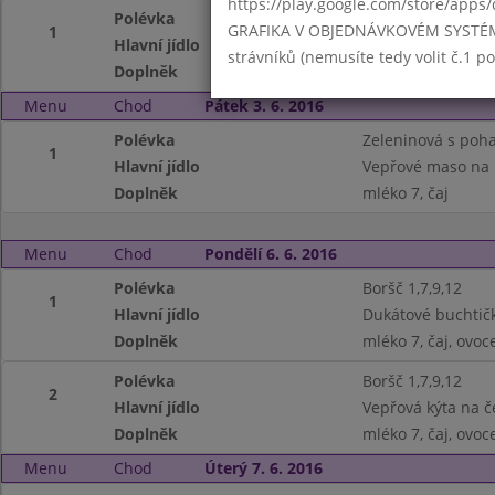
https://play.google.com/store/apps/
Polévka
Se zavářkou 1,3,9
GRAFIKA V OBJEDNÁVKOVÉM SYSTÉMU -
1
Hlavní jídlo
Krůtí sekaná 1,3,
strávníků (nemusíte tedy volit č.1 
Doplněk
čaj, ovocná přesn
Menu
Chod
Pátek 3. 6. 2016
Polévka
Zeleninová s poh
1
Hlavní jídlo
Vepřové maso na k
Doplněk
mléko 7, čaj
Menu
Chod
Pondělí 6. 6. 2016
Polévka
Boršč 1,7,9,12
1
Hlavní jídlo
Dukátové buchtičk
Doplněk
mléko 7, čaj, ovoc
Polévka
Boršč 1,7,9,12
2
Hlavní jídlo
Vepřová kýta na č
Doplněk
mléko 7, čaj, ovoc
Menu
Chod
Úterý 7. 6. 2016