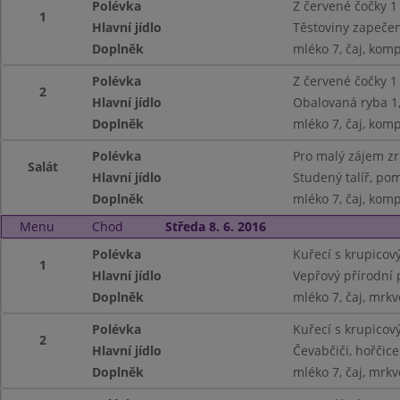
Polévka
Z červené čočky 1
1
Hlavní jídlo
Těstoviny zapeče
Doplněk
mléko 7, čaj, kom
Polévka
Z červené čočky 1
2
Hlavní jídlo
Obalovaná ryba 1,
Doplněk
mléko 7, čaj, kom
Polévka
Pro malý zájem z
Salát
Hlavní jídlo
Studený talíř, pom
Doplněk
mléko 7, čaj, kom
Menu
Chod
Středa 8. 6. 2016
Polévka
Kuřecí s krupicový
1
Hlavní jídlo
Vepřový přírodní 
Doplněk
mléko 7, čaj, mrkv
Polévka
Kuřecí s krupicový
2
Hlavní jídlo
Čevabčiči, hořčice
Doplněk
mléko 7, čaj, mrkv