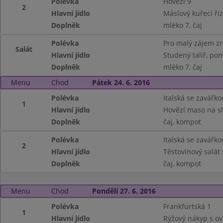
Polévka
Hovězí 9
2
Hlavní jídlo
Máslový kuřecí říz
Doplněk
mléko 7, čaj
Polévka
Pro malý zájem z
Salát
Hlavní jídlo
Studený talíř, pom
Doplněk
mléko 7, čaj
Menu
Chod
Pátek 24. 6. 2016
Polévka
Italská se zavářko
1
Hlavní jídlo
Hovězí maso na sl
Doplněk
čaj, kompot
Polévka
Italská se zavářko
2
Hlavní jídlo
Těstovinový salát 
Doplněk
čaj, kompot
Menu
Chod
Pondělí 27. 6. 2016
Polévka
Frankfurtská 1
1
Hlavní jídlo
Rýžový nákyp s o