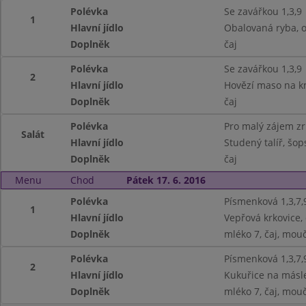
Polévka
Se zavářkou 1,3,9
1
Hlavní jídlo
Obalovaná ryba, o
Doplněk
čaj
Polévka
Se zavářkou 1,3,9
2
Hlavní jídlo
Hovězí maso na km
Doplněk
čaj
Polévka
Pro malý zájem z
Salát
Hlavní jídlo
Studený talíř, šops
Doplněk
čaj
Menu
Chod
Pátek 17. 6. 2016
Polévka
Písmenková 1,3,7,
1
Hlavní jídlo
Vepřová krkovice, 
Doplněk
mléko 7, čaj, mouč
Polévka
Písmenková 1,3,7,
2
Hlavní jídlo
Kukuřice na másl
Doplněk
mléko 7, čaj, mouč