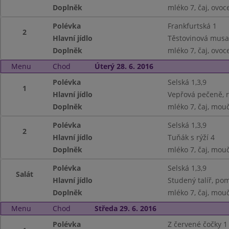
Doplněk
mléko 7, čaj, ovoc
Polévka
Frankfurtská 1
2
Hlavní jídlo
Těstovinová musa
Doplněk
mléko 7, čaj, ovoc
Menu
Chod
Úterý 28. 6. 2016
Polévka
Selská 1,3,9
1
Hlavní jídlo
Vepřová pečeně, r
Doplněk
mléko 7, čaj, mouč
Polévka
Selská 1,3,9
2
Hlavní jídlo
Tuňák s rýží 4
Doplněk
mléko 7, čaj, mouč
Polévka
Selská 1,3,9
Salát
Hlavní jídlo
Studený talíř, pom
Doplněk
mléko 7, čaj, mouč
Menu
Chod
Středa 29. 6. 2016
Polévka
Z červené čočky 1