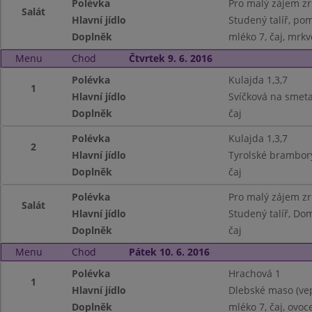
Polévka
Pro malý zájem z
Salát
Hlavní jídlo
Studený talíř, pom
Doplněk
mléko 7, čaj, mrkv
Menu
Chod
Čtvrtek 9. 6. 2016
Polévka
Kulajda 1,3,7
1
Hlavní jídlo
Svíčková na smeta
Doplněk
čaj
Polévka
Kulajda 1,3,7
2
Hlavní jídlo
Tyrolské brambory
Doplněk
čaj
Polévka
Pro malý zájem z
Salát
Hlavní jídlo
Studený talíř, Doma
Doplněk
čaj
Menu
Chod
Pátek 10. 6. 2016
Polévka
Hrachová 1
1
Hlavní jídlo
Dlebské maso (vep
Doplněk
mléko 7, čaj, ovoc