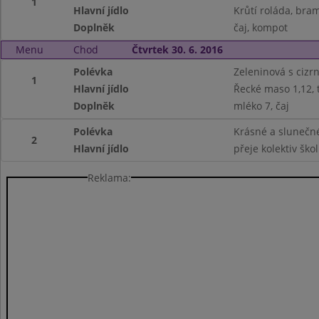
1
Hlavní jídlo
Krůtí roláda, bra
Doplněk
čaj, kompot
Menu
Chod
Čtvrtek 30. 6. 2016
Polévka
Zeleninová s cizr
1
Hlavní jídlo
Řecké maso 1,12, 
Doplněk
mléko 7, čaj
Polévka
Krásné a slunečné
2
Hlavní jídlo
přeje kolektiv ško
Reklama: