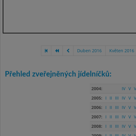
Duben 2016
Květen 2016
Přehled zveřejněných jídelníčků:
2004:
IV
V
V
2005:
I
II
III
IV
V
V
2006:
I
II
III
IV
V
V
2007:
I
II
III
IV
V
V
2008:
I
II
III
IV
V
V
2009:
I
II
III
IV
V
V