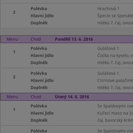
Polévka
Hrachová 1
2
Hlavní jídlo
Špecle se špenáte
Doplněk
mléko 7, čaj, ovoc
Menu
Chod
Pondělí 13. 6. 2016
Polévka
Gulášová 1
1
Hlavní jídlo
Čočka na kyselo, v
Doplněk
mléko 7, čaj, ovoc
Polévka
Gulášová 1
2
Hlavní jídlo
Cizrnové palačink
Doplněk
mléko 7, čaj, ovoc
Menu
Chod
Úterý 14. 6. 2016
Polévka
Se špaldovými noč
1
Hlavní jídlo
Kuřecí maso na ža
Doplněk
čaj, bavorský kré
Polévka
Se špaldovými noč