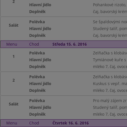
2
Hlavní jídlo
Pohankové rizoto, 
Doplněk
čaj, bavorský kré
Polévka
Se špaldovými noč
Salát
Hlavní jídlo
Studený talíř, pom
Doplněk
čaj, bavorský kré
Menu
Chod
Středa 15. 6. 2016
Polévka
Zelňačka s klobás
1
Hlavní jídlo
Tymiánové kuře s 
Doplněk
mléko 7, čaj, ovoc
Polévka
Zelňačka s klobás
2
Hlavní jídlo
Kuskus s vepř. m
Doplněk
mléko 7, čaj, ovoc
Polévka
Pro malý zájem z
Salát
Hlavní jídlo
Studený talíř, pom.
Doplněk
mléko 7, čaj, ovoc
Menu
Chod
Čtvrtek 16. 6. 2016