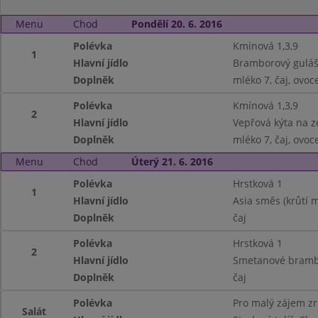
Menu
Chod
Pondělí 20. 6. 2016
Polévka
Kmínová 1,3,9
1
Hlavní jídlo
Bramborový guláš 
Doplněk
mléko 7, čaj, ovoc
Polévka
Kmínová 1,3,9
2
Hlavní jídlo
Vepřová kýta na ze
Doplněk
mléko 7, čaj, ovoc
Menu
Chod
Úterý 21. 6. 2016
Polévka
Hrstková 1
1
Hlavní jídlo
Asia směs (krůtí m
Doplněk
čaj
Polévka
Hrstková 1
2
Hlavní jídlo
Smetanové brambor
Doplněk
čaj
Polévka
Pro malý zájem z
Salát