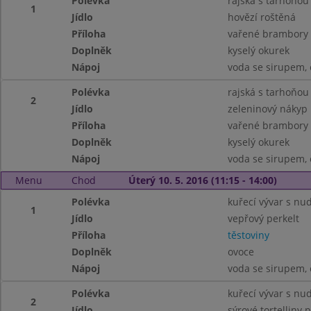
Polévka
rajská s tarhoňou
1
Jídlo
hovězí roštěná
Příloha
vařené brambory
Doplněk
kyselý okurek
Nápoj
voda se sirupem, 
Polévka
rajská s tarhoňou
2
Jídlo
zeleninový nákyp
Příloha
vařené brambory
Doplněk
kyselý okurek
Nápoj
voda se sirupem, 
Menu
Chod
Úterý 10. 5. 2016 (11:15 - 14:00)
Polévka
kuřecí vývar s nu
1
Jídlo
vepřový perkelt
Příloha
těstoviny
Doplněk
ovoce
Nápoj
voda se sirupem, 
Polévka
kuřecí vývar s nu
2
Jídlo
sýrové tortelliny