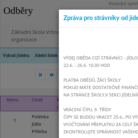
Poslední sync
Odběry
Pátek 26.6.202
Zpráva pro strávníky od jíd
Omezení obje
Základní škola Vrbno pod Pradědem, okres Bruntál, 
organizace
Vybrat jídelnu
Jídelní lístek
Historie
Kontakty a informace
Doch
VÝDEJ OBĚDA CIZÍ STRÁVNÍCI - JÍDL
22.6. - 26.6. 10,30 HOD
Březen 2016
Duben 2016
PLATBA OBĚDŮ, ŽÁCI ŠKOLY
POKUD MÁTE DOSTATEČNÉ FINANČNÍ
NA STRÁNCE ŠKOLY,V SEKCI JÍDELNÍ
Menu
Chod
Pondělí 2. 5. 2016
(11:15 - 14:00)
VRÁCENÍ ČIPU, 9. TŘÍDY
Polévka
z fazolových lusk
ČIPY SE BUDOU VRACET 25.6., PO V
1
Jídlo
kuřecí maso po č
VYÚČTOVÁNÍ PŘEPLATKU ZA CELÝ ŠK
Příloha
dušená rýže
ZKONTROLUJTE SPRÁVNOST VAŠEHO Č