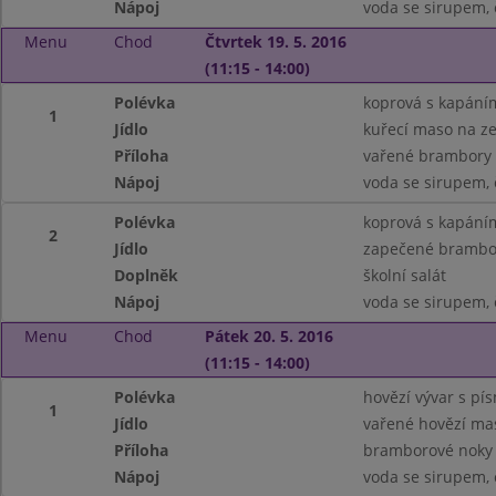
Nápoj
voda se sirupem, 
Menu
Chod
Čtvrtek 19. 5. 2016
(11:15 - 14:00)
Polévka
koprová s kapání
1
Jídlo
kuřecí maso na z
Příloha
vařené brambory
Nápoj
voda se sirupem, 
Polévka
koprová s kapání
2
Jídlo
zapečené brambor
Doplněk
školní salát
Nápoj
voda se sirupem, 
Menu
Chod
Pátek 20. 5. 2016
(11:15 - 14:00)
Polévka
hovězí vývar s pí
1
Jídlo
vařené hovězí ma
Příloha
bramborové noky 
Nápoj
voda se sirupem, 