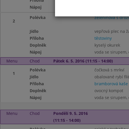
Příloha
dušené bílé zelí
Nápoj
voda se sirupem, 
Polévka
zeleninová s drož
2
Jídlo
vepřová plec na 
Příloha
těstoviny
Doplněk
kyselý okurek
Nápoj
voda se sirupem, 
Menu
Chod
Pátek 6. 5. 2016 (11:15 - 14:00)
Polévka
čočková s mrkví
1
Jídlo
obalované rybí fil
Příloha
bramborová kaše
Doplněk
ovocný kompot
Nápoj
voda se sirupem, 
Menu
Chod
Pondělí 9. 5. 2016
(11:15 - 14:00)