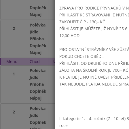
Doplněk
školní salát
ZPRÁVA PRO RODIČE PRVŇÁČKŮ V 
Nápoj
voda se sirupem, 
PŘIHLÁSIT KE STRAVOVÁNÍ JE NUTN
ZAKOUPIT ČIP - 130,- KČ
Polévka
z fazolových lusk
2
PŘIHLÁSIT JE MŮŽETE JIŽ NYNÍ! 25.6. -
Jídlo
přírodní kuřecí pl
12,00 HOD
Příloha
vařené brambory
Doplněk
školní salát
PRO OSTATNÍ STRÁVNÍKY VŠE ZŮSTÁV
Nápoj
voda se sirupem, 
POKUD CHCETE OBĚD ,
Menu
Chod
Úterý 3. 5. 2016 (11:15 - 14:00)
PŘIHLÁSIT, OD DRUHÉHO DNE PŘIH
ZÁLOHA NA ŠKOLNÍ ROK JE 700,- KČ
Polévka
pórková se smaž
1
K PLATBĚ JE NUTNÉ UVÉST PŘIDĚLE
Jídlo
hovězí guláš
TAK NEBUDE, PLATBA NEBUDE SPR
Příloha
houskový knedlík
Doplněk
ovoce
Nápoj
voda se sirupem, 
Polévka
pórková se smaž
2
Jídlo
těstovinový salát
I. kategorie 1. - 4. ročník (7 - 10 let
Doplněk
ovoce
roce