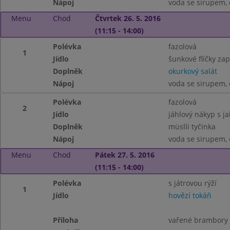
Nápoj
voda se sirupem, 
Menu
Chod
Čtvrtek 26. 5. 2016
(11:15 - 14:00)
Polévka
fazolová
1
Jídlo
šunkové flíčky za
Doplněk
okurkový salát
Nápoj
voda se sirupem, 
Polévka
fazolová
2
Jídlo
jáhlový nákyp s j
Doplněk
müslli tyčinka
Nápoj
voda se sirupem, 
Menu
Chod
Pátek 27. 5. 2016
(11:15 - 14:00)
Polévka
s játrovou rýží
1
Jídlo
hovězí tokáň
Příloha
vařené brambory