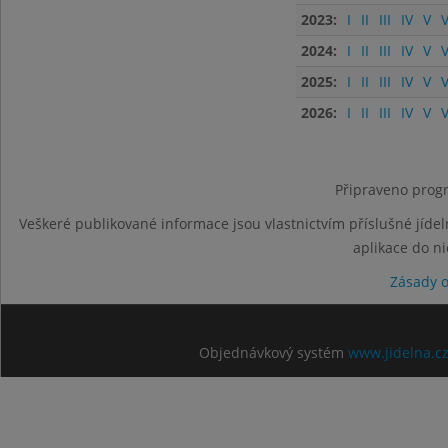
2023:
I
II
III
IV
V
V
2024:
I
II
III
IV
V
V
2025:
I
II
III
IV
V
V
2026:
I
II
III
IV
V
V
Připraveno progr
Veškeré publikované informace jsou vlastnictvím příslušné jídel
aplikace do n
Zásady 
Objednávkový systém
www.jidelna.c