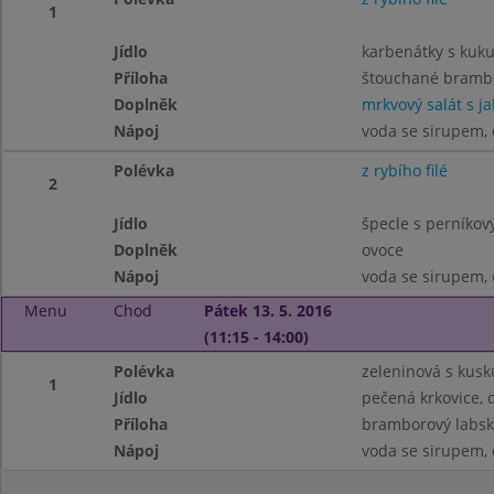
1
Jídlo
karbenátky s kuk
Příloha
štouchané brambo
Doplněk
mrkvový salát s ja
Nápoj
voda se sirupem, č
Polévka
z rybího filé
2
Jídlo
špecle s perníko
Doplněk
ovoce
Nápoj
voda se sirupem, č
Menu
Chod
Pátek 13. 5. 2016
(11:15 - 14:00)
Polévka
zeleninová s kus
1
Jídlo
pečená krkovice, d
Příloha
bramborový labsk
Nápoj
voda se sirupem, 