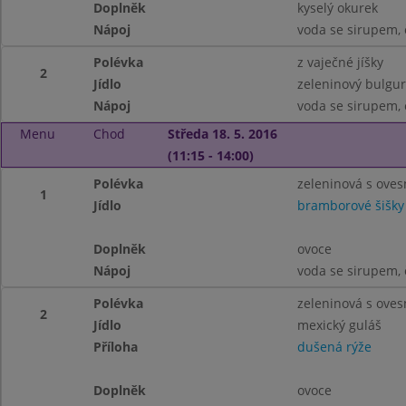
Doplněk
kyselý okurek
Nápoj
voda se sirupem, 
Polévka
z vaječné jíšky
2
Jídlo
zeleninový bulgur
Nápoj
voda se sirupem, 
Menu
Chod
Středa 18. 5. 2016
(11:15 - 14:00)
Polévka
zeleninová s oves
1
Jídlo
bramborové šišk
Doplněk
ovoce
Nápoj
voda se sirupem, 
Polévka
zeleninová s oves
2
Jídlo
mexický guláš
Příloha
dušená rýže
Doplněk
ovoce