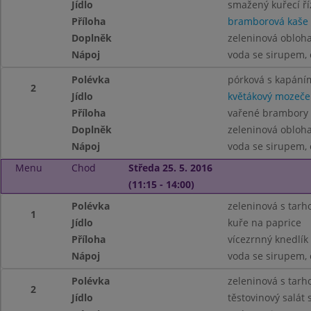
Jídlo
smažený kuřecí ří
Příloha
bramborová kaše
Doplněk
zeleninová obloh
Nápoj
voda se sirupem, 
Polévka
pórková s kapání
2
Jídlo
květákový mozeče
Příloha
vařené brambory
Doplněk
zeleninová obloh
Nápoj
voda se sirupem, 
Menu
Chod
Středa 25. 5. 2016
(11:15 - 14:00)
Polévka
zeleninová s tar
1
Jídlo
kuře na paprice
Příloha
vícezrnný knedlík
Nápoj
voda se sirupem, 
Polévka
zeleninová s tar
2
Jídlo
těstovinový salát