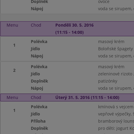
Doplněk
ovoce
Nápoj
voda se sirupem, 
Menu
Chod
Pondělí 30. 5. 2016
(11:15 - 14:00)
Polévka
masový krém
1
Jídlo
Boloňské špagety
Nápoj
voda se sirupem, 
Polévka
masový krém
2
Jídlo
zeleninové rizoto
Doplněk
patizónky
Nápoj
voda se sirupem, 
Menu
Chod
Úterý 31. 5. 2016 (11:15 - 14:00)
Polévka
kmínová s vejcem
1
Jídlo
vepřové výpečky, 
Příloha
bramborový louns
Doplněk
pro děti: jogurt Ko