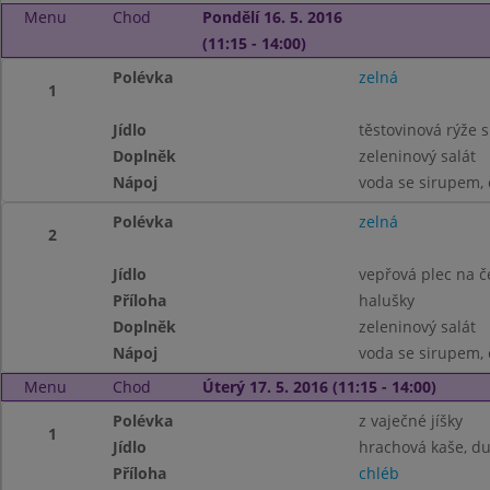
Menu
Chod
Pondělí 16. 5. 2016
(11:15 - 14:00)
Polévka
zelná
1
Jídlo
těstovinová rýže 
Doplněk
zeleninový salát
Nápoj
voda se sirupem, 
Polévka
zelná
2
Jídlo
vepřová plec na 
Příloha
halušky
Doplněk
zeleninový salát
Nápoj
voda se sirupem, 
Menu
Chod
Úterý 17. 5. 2016 (11:15 - 14:00)
Polévka
z vaječné jíšky
1
Jídlo
hrachová kaše, d
Příloha
chléb