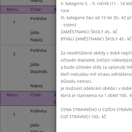
Nápoj
voda se sirupem, 
II. kategorie 5. - 9. ročník (11 - 14 l
Menu
Chod
Středa 4. 5. 2016 (11:15 - 14:00)
roce
III. kategorie žáci od 15 let 35,- Kč p
Polévka
bramborová
1
- srpen)
ZAMĚSTNANCI ŠKOLY 45,- kČ
Jídlo
makové/tvarohové
BÝVALÍ ZAMĚSTNANCI ŠKOLY 45,- kČ
Nápoj
voda se sirupem, 
Polévka
bramborová
Za neodhlášené obědy v době nepřít
2
účtován doplatek, (režijní náklady),t
Jídlo
zeleninový kusku
a bude účtován vždy za uplynulý mě
Doplněk
salát z červené ř
kteří nebudou mít stravu odhlášeno
důvodu nemoci.
Nápoj
voda se sirupem, 
Je možnost odebrání oběda i v době
Menu
Chod
Čtvrtek 5. 5. 2016
která je stanovena na 1 oběd 100,- 
(11:15 - 14:00)
CENA STRAVNÉHO U CIZÍCH STRÁVN
Polévka
zeleninová s drož
1
CIZÍ STRÁVNÍCI 100,- kČ
Jídlo
bramborové kned