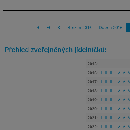
Březen 2016
Duben 2016
Přehled zveřejněných jídelníčků:
2015:
2016:
I
II
III
IV
V
V
2017:
I
II
III
IV
V
V
2018:
I
II
III
IV
V
V
2019:
I
II
III
IV
V
V
2020:
I
II
III
IV
V
V
2021:
I
II
III
IV
V
V
2022:
I
II
III
IV
V
V