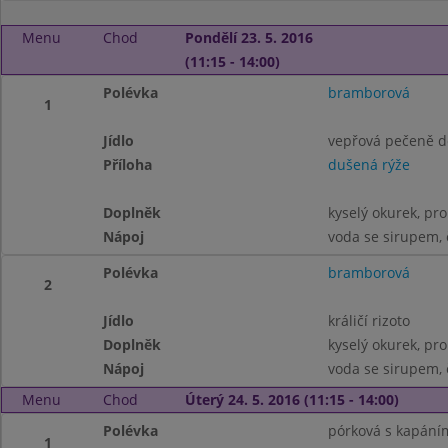
Menu
Chod
Pondělí 23. 5. 2016
(11:15 - 14:00)
Polévka
bramborová
1
Jídlo
vepřová pečeně d
Příloha
dušená rýže
Doplněk
kyselý okurek, pro
Nápoj
voda se sirupem, 
Polévka
bramborová
2
Jídlo
králičí rizoto
Doplněk
kyselý okurek, pro
Nápoj
voda se sirupem, 
Menu
Chod
Úterý 24. 5. 2016 (11:15 - 14:00)
Polévka
pórková s kapání
1