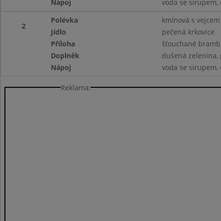
Nápoj
voda se sirupem, 
Polévka
kmínová s vejcem
2
Jídlo
pečená krkovice
Příloha
šťouchané bramb
Doplněk
dušená zelenina, p
Nápoj
voda se sirupem, 
Reklama: