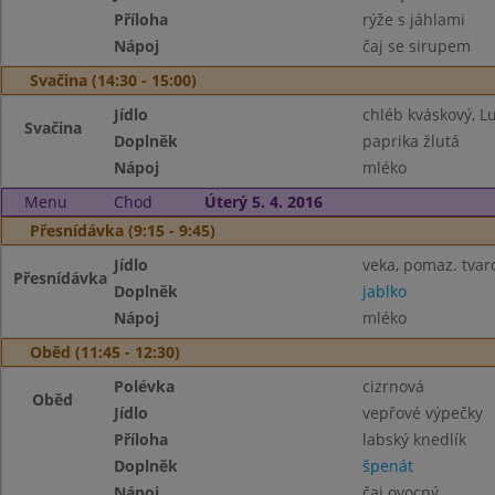
Příloha
rýže s jáhlami
Nápoj
čaj se sirupem
Svačina (14:30 - 15:00)
Jídlo
chléb kváskový, L
Svačina
Doplněk
paprika žlutá
Nápoj
mléko
Menu
Chod
Úterý 5. 4. 2016
Přesnídávka (9:15 - 9:45)
Jídlo
veka, pomaz. tvar
Přesnídávka
Doplněk
jablko
Nápoj
mléko
Oběd (11:45 - 12:30)
Polévka
cizrnová
Oběd
Jídlo
vepřové výpečky
Příloha
labský knedlík
Doplněk
špenát
Nápoj
čaj ovocný