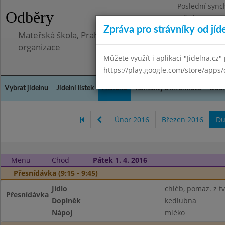
Poslední sync
Odběry
Středa 8.7.202
Zpráva pro strávníky od jíd
Mateřská škola, Praha 5 - Barrandov, Lohniského 851
organizace
Můžete využít i aplikaci "Jidelna.cz"
https://play.google.com/store/apps/
Vybrat jídelnu
Jídelní lístek
Historie
Kontakty a informace
Doch
Únor 2016
Březen 2016
Du
Menu
Chod
Pátek 1. 4. 2016
Přesnídávka (9:15 - 9:45)
Jídlo
chléb, pomaz. z t
Přesnídávka
Doplněk
kedlubna
Nápoj
mléko