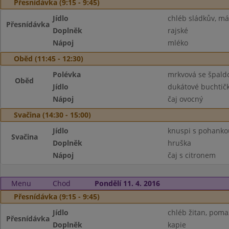
Přesnídávka (9:15 - 9:45)
Jídlo
chléb sládkův, má
Přesnídávka
Doplněk
rajské
Nápoj
mléko
Oběd (11:45 - 12:30)
Polévka
mrkvová se špal
Oběd
Jídlo
dukátové buchtič
Nápoj
čaj ovocný
Svačina (14:30 - 15:00)
Jídlo
knuspi s pohanko
Svačina
Doplněk
hruška
Nápoj
čaj s citronem
Menu
Chod
Pondělí 11. 4. 2016
Přesnídávka (9:15 - 9:45)
Jídlo
chléb žitan, poma
Přesnídávka
Doplněk
kapie