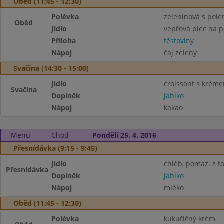
Oběd (11:45 - 12:30)
Polévka
zeleninová s pole
Oběd
Jídlo
vepřová plec na p
Příloha
těstoviny
Nápoj
čaj zelený
Svačina (14:30 - 15:00)
Jídlo
croissant s krém
Svačina
Doplněk
jablko
Nápoj
kakao
Menu
Chod
Pondělí 25. 4. 2016
Přesnídávka (9:15 - 9:45)
Jídlo
chléb, pomaz. z t
Přesnídávka
Doplněk
jablko
Nápoj
mléko
Oběd (11:45 - 12:30)
Polévka
kukuřičný krém