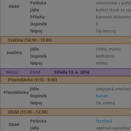
Polévka
zeleninová s poh
Oběd
Jídlo
kuřecí steak se s
Příloha
barevné těstoviny
Doplněk
9
Nápoj
čaj ovocný
Svačina (14:30 - 15:00)
Jídlo
chléb, máslo
Svačina
Doplněk
kedlubna
Nápoj
mléko
Menu
Chod
Středa 13. 4. 2016
Přesnídávka (9:15 - 9:45)
Jídlo
zakysaná smetana
Přesnídávka
Doplněk
banán
Nápoj
čaj zelený
Oběd (11:45 - 12:30)
Polévka
fazolová
Oběd
Jídlo
vepřová panenka