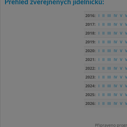
Přehled zveřejněných jídelníčků:
2016:
I
II
III
IV
V
V
2017:
I
II
III
IV
V
V
2018:
I
II
III
IV
V
V
2019:
I
II
III
IV
V
V
2020:
I
II
III
IV
V
V
2021:
I
II
III
IV
V
V
2022:
I
II
III
IV
V
V
2023:
I
II
III
IV
V
V
2024:
I
II
III
IV
V
V
2025:
I
II
III
IV
V
V
2026:
I
II
III
IV
V
V
Připraveno progr