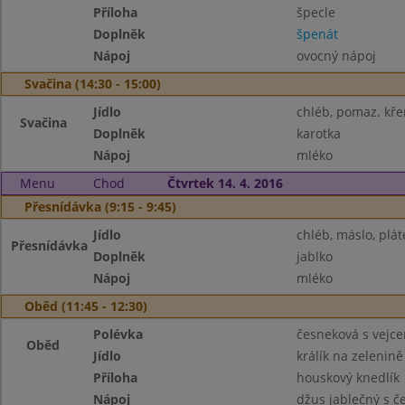
Příloha
špecle
Doplněk
špenát
Nápoj
ovocný nápoj
Svačina (14:30 - 15:00)
Jídlo
chléb, pomaz. kř
Svačina
Doplněk
karotka
Nápoj
mléko
Menu
Chod
Čtvrtek 14. 4. 2016
Přesnídávka (9:15 - 9:45)
Jídlo
chléb, máslo, plát
Přesnídávka
Doplněk
jablko
Nápoj
mléko
Oběd (11:45 - 12:30)
Polévka
česneková s vejc
Oběd
Jídlo
králík na zelenině
Příloha
houskový knedlík
Nápoj
džus jablečný s 