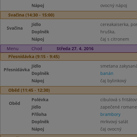
Nápoj
ovocný nápoj
Svačina (14:30 - 15:00)
Jídlo
cereakaiserka, po
Svačina
Doplněk
hruška,
Nápoj
čaj s citronem
Menu
Chod
Středa 27. 4. 2016
Přesnídávka (9:15 - 9:45)
Jídlo
smetana zakysaná
Přesnídávka
Doplněk
banán
Nápoj
čaj bylinkový
Oběd (11:45 - 12:30)
Polévka
cibulová s fritát
Oběd
Jídlo
zapečené romane
Příloha
brambory
Doplněk
mrkvový salát
Nápoj
čaj ovocný