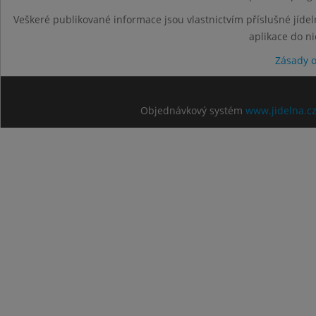
Veškeré publikované informace jsou vlastnictvím příslušné jídel
aplikace do n
Zásady 
Objednávkový systém
www.jidelna.c