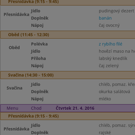
Přesnídávka (9:15 - 9:45)
Jídlo
pudingový dezert 
Přesnídávka
Doplněk
banán
Nápoj
čaj ovocný
Oběd (11:45 - 12:30)
Polévka
z rybího filé
Oběd
Jídlo
hovězí maso na 
Příloha
labský knedlík
Nápoj
čaj zelený
Svačina (14:30 - 15:00)
Jídlo
chléb, pomaz. kř
Svačina
Doplněk
okurka salátová
Nápoj
mléko
Menu
Chod
Čtvrtek 21. 4. 2016
Přesnídávka (9:15 - 9:45)
Jídlo
chléb, pomaz. sýr
Přesnídávka
Doplněk
rajské