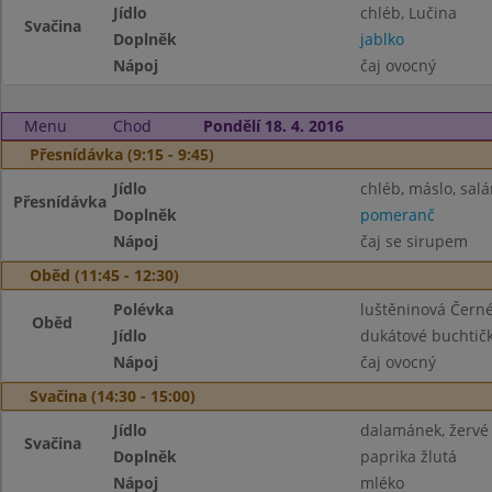
Jídlo
chléb, Lučina
Svačina
Doplněk
jablko
Nápoj
čaj ovocný
Menu
Chod
Pondělí 18. 4. 2016
Přesnídávka (9:15 - 9:45)
Jídlo
chléb, máslo, salá
Přesnídávka
Doplněk
pomeranč
Nápoj
čaj se sirupem
Oběd (11:45 - 12:30)
Polévka
luštěninová Čern
Oběd
Jídlo
dukátové buchtič
Nápoj
čaj ovocný
Svačina (14:30 - 15:00)
Jídlo
dalamánek, žervé
Svačina
Doplněk
paprika žlutá
Nápoj
mléko