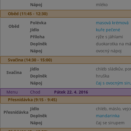
Nápoj
mléko
Oběd (11:45 - 12:30)
Polévka
masová krémová
Oběd
Jídlo
kuře pečené
Příloha
rýže s jáhlami
Doplněk
duokarotka na má
Nápoj
ovocný nápoj
Svačina (14:30 - 15:00)
Jídlo
chléb sládkův, p
Svačina
Doplněk
hruška
Nápoj
čaj s ovocným si
Menu
Chod
Pátek 22. 4. 2016
Přesnídávka (9:15 - 9:45)
Jídlo
chléb, máslo, vejc
Přesnídávka
Doplněk
mandarinka
Nápoj
čaj se sirupem