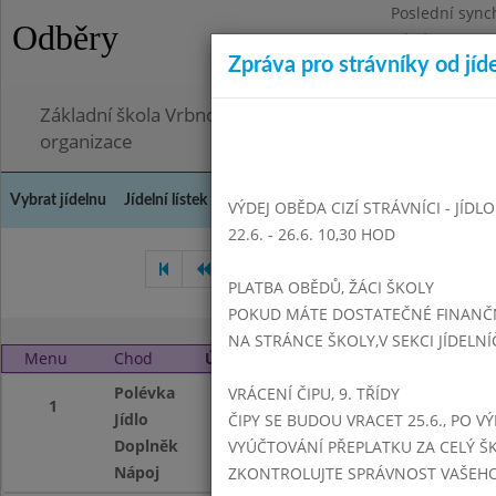
Poslední sync
Odběry
Pátek 26.6.202
Zpráva pro strávníky od jíd
Omezení obje
Základní škola Vrbno pod Pradědem, okres Bruntál, 
organizace
Vybrat jídelnu
Jídelní lístek
Historie
Kontakty a informace
Doch
VÝDEJ OBĚDA CIZÍ STRÁVNÍCI - JÍDL
22.6. - 26.6. 10,30 HOD
Leden 2016
Únor 2016
PLATBA OBĚDŮ, ŽÁCI ŠKOLY
POKUD MÁTE DOSTATEČNÉ FINANČNÍ
NA STRÁNCE ŠKOLY,V SEKCI JÍDELNÍ
Menu
Chod
Úterý 1. 3. 2016 (11:15 - 14:00)
Polévka
rajská s tarhoňou
VRÁCENÍ ČIPU, 9. TŘÍDY
1
Jídlo
zapečené brambo
ČIPY SE BUDOU VRACET 25.6., PO V
Doplněk
kyselý okurek
VYÚČTOVÁNÍ PŘEPLATKU ZA CELÝ ŠK
Nápoj
voda se sirupem, 
ZKONTROLUJTE SPRÁVNOST VAŠEHO Č