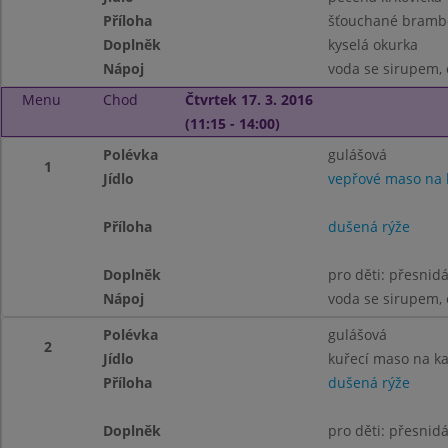
Příloha
šťouchané brambo
Doplněk
kyselá okurka
Nápoj
voda se sirupem, 
Menu
Chod
Čtvrtek 17. 3. 2016
(11:15 - 14:00)
Polévka
gulášová
1
Jídlo
vepřové maso na
Příloha
dušená rýže
Doplněk
pro děti: přesnid
Nápoj
voda se sirupem, 
Polévka
gulášová
2
Jídlo
kuřecí maso na ka
Příloha
dušená rýže
Doplněk
pro děti: přesnid