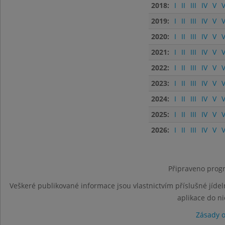
2018:
I
II
III
IV
V
V
2019:
I
II
III
IV
V
V
2020:
I
II
III
IV
V
V
2021:
I
II
III
IV
V
V
2022:
I
II
III
IV
V
V
2023:
I
II
III
IV
V
V
2024:
I
II
III
IV
V
V
2025:
I
II
III
IV
V
V
2026:
I
II
III
IV
V
V
Připraveno progr
Veškeré publikované informace jsou vlastnictvím příslušné jídel
aplikace do n
Zásady 