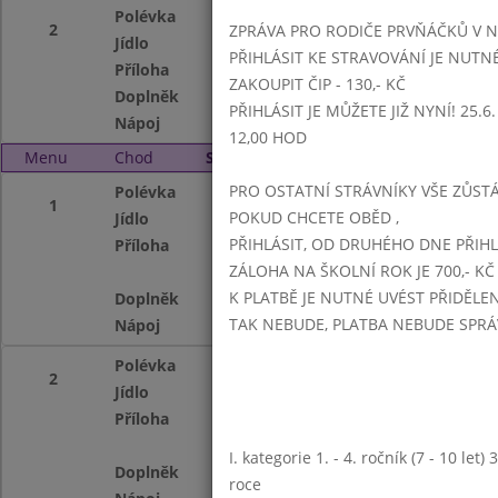
Polévka
rajská s tarhoňou
2
ZPRÁVA PRO RODIČE PRVŇÁČKŮ V 
Jídlo
přírodní kuřecí pl
PŘIHLÁSIT KE STRAVOVÁNÍ JE NUTN
Příloha
kuskus se zeleni
ZAKOUPIT ČIP - 130,- KČ
Doplněk
kyselý okurek
PŘIHLÁSIT JE MŮŽETE JIŽ NYNÍ! 25.6. -
Nápoj
voda se sirupem, 
12,00 HOD
Menu
Chod
Středa 2. 3. 2016 (11:15 - 14:00)
PRO OSTATNÍ STRÁVNÍKY VŠE ZŮSTÁV
Polévka
koprová s kapání
1
POKUD CHCETE OBĚD ,
Jídlo
hovězí roštěná
PŘIHLÁSIT, OD DRUHÉHO DNE PŘIH
Příloha
dušená rýže
ZÁLOHA NA ŠKOLNÍ ROK JE 700,- KČ
K PLATBĚ JE NUTNÉ UVÉST PŘIDĚLE
Doplněk
ovocný kompot
TAK NEBUDE, PLATBA NEBUDE SPR
Nápoj
voda se sirupem, 
Polévka
koprová s kapání
2
Jídlo
krůtí maso na zel
Příloha
dušená rýže
I. kategorie 1. - 4. ročník (7 - 10 let
Doplněk
ovocný kompot
roce