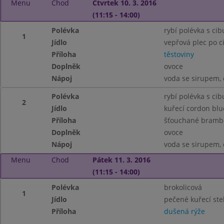
Menu
Chod
Čtvrtek 10. 3. 2016
(11:15 - 14:00)
Polévka
rybí polévka s ci
1
Jídlo
vepřová plec po c
Příloha
těstoviny
Doplněk
ovoce
Nápoj
voda se sirupem, 
Polévka
rybí polévka s ci
2
Jídlo
kuřecí cordon blu
Příloha
šťouchané bramb
Doplněk
ovoce
Nápoj
voda se sirupem, 
Menu
Chod
Pátek 11. 3. 2016
(11:15 - 14:00)
Polévka
brokolicová
1
Jídlo
pečené kuřecí st
Příloha
dušená rýže