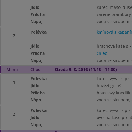
Jídlo
kuřecí maso, duš
Příloha
vařené brambory
Nápoj
voda se sirupem, 
Polévka
kmínová s kapán
2
Jídlo
hrachová kaše s k
Příloha
chléb
Nápoj
voda se sirupem, 
Menu
Chod
Středa 9. 3. 2016 (11:15 - 14:00)
Polévka
kuřecí vývar s pí
1
Jídlo
hovězí guláš
Příloha
houskový knedlík
Nápoj
voda se sirupem, 
Polévka
kuřecí vývar s pí
2
Jídlo
ovesná kaše přel
Nápoj
voda se sirupem, 