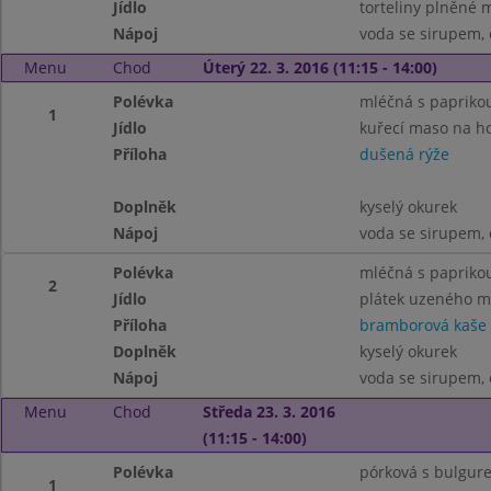
Jídlo
torteliny plněné
Nápoj
voda se sirupem, 
Menu
Chod
Úterý 22. 3. 2016 (11:15 - 14:00)
Polévka
mléčná s papriko
1
Jídlo
kuřecí maso na h
Příloha
dušená rýže
Doplněk
kyselý okurek
Nápoj
voda se sirupem, 
Polévka
mléčná s papriko
2
Jídlo
plátek uzeného 
Příloha
bramborová kaše
Doplněk
kyselý okurek
Nápoj
voda se sirupem, 
Menu
Chod
Středa 23. 3. 2016
(11:15 - 14:00)
Polévka
pórková s bulgur
1