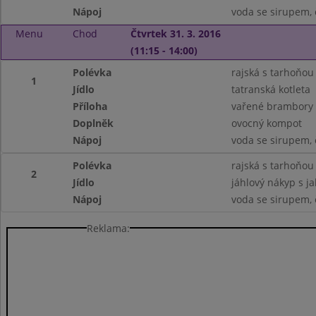
Nápoj
voda se sirupem, 
Menu
Chod
Čtvrtek 31. 3. 2016
(11:15 - 14:00)
Polévka
rajská s tarhoňou
1
Jídlo
tatranská kotleta
Příloha
vařené brambory
Doplněk
ovocný kompot
Nápoj
voda se sirupem, 
Polévka
rajská s tarhoňou
2
Jídlo
jáhlový nákyp s j
Nápoj
voda se sirupem, 
Reklama: