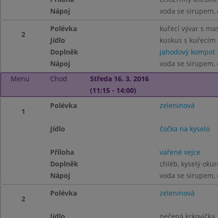
Nápoj
voda se sirupem, 
Polévka
kuřecí vývar s ma
2
Jídlo
kuskus s kuřecím
Doplněk
jahodový kompot
Nápoj
voda se sirupem, 
Menu
Chod
Středa 16. 3. 2016
(11:15 - 14:00)
Polévka
zeleninová
1
Jídlo
čočka na kyselo
Příloha
vařené vejce
Doplněk
chléb, kyselý okur
Nápoj
voda se sirupem, 
Polévka
zeleninová
2
Jídlo
pečená krkovička