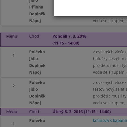
Jídlo
kuřecí závitek pl
Příloha
vařené brambory
Doplněk
salát z hlávkového
Nápoj
voda se sirupem, 
Menu
Chod
Pondělí 7. 3. 2016
(11:15 - 14:00)
Polévka
z ovesných vloček
1
Jídlo
halušky se zelím
Doplněk
pro děti: musli ty
Nápoj
voda se sirupem, 
Polévka
z ovesných vloček
2
Jídlo
těstovinový salát
Doplněk
pro děti : musli t
Nápoj
voda se sirupem, 
Menu
Chod
Úterý 8. 3. 2016 (11:15 - 14:00)
Polévka
kmínová s kapán
1