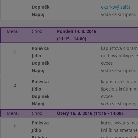
Doplněk
okurkový salát
Nápoj
voda se sirupem, 
Menu
Chod
Pondělí 14. 3. 2016
(11:15 - 14:00)
Polévka
kapustová s bra
1
Jídlo
nudlový nákyp s 
Doplněk
ovoce
Nápoj
voda se sirupem, 
Polévka
kapustová s bra
2
Jídlo
špecle s krůtím 
Doplněk
ovoce
Nápoj
voda se sirupem, 
Menu
Chod
Úterý 15. 3. 2016 (11:15 - 14:00)
Polévka
kuřecí vývar s ma
1
Jídlo
králík na smetaně
Příloha
celozrnný knedlík