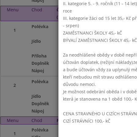
Nápoj
voda se sirupem, 
II. kategorie 5. - 9. ročník (11 - 14 l
Menu
Chod
Čtvrtek 3. 3. 2016
roce
(11:15 - 14:00)
III. kategorie žáci od 15 let 35,- Kč p
- srpen)
Polévka
květáková
1
ZAMĚSTNANCI ŠKOLY 45,- kČ
BÝVALÍ ZAMĚSTNANCI ŠKOLY 45,- kČ
Jídlo
vepřová kýta na 
Za neodhlášené obědy v době nepřít
Příloha
těstoviny
účtován doplatek, (režijní náklady),t
Doplněk
pro děti: kukuřičn
a bude účtován vždy za uplynulý mě
Nápoj
voda se sirupem, 
kteří nebudou mít stravu odhlášeno
Polévka
květáková
důvodu nemoci.
2
Je možnost odebrání oběda i v době
Jídlo
pohankové rizoto
která je stanovena na 1 oběd 100,- 
Doplněk
pro děti: kukuřičn
Nápoj
voda se sirupem, 
CENA STRAVNÉHO U CIZÍCH STRÁVN
Menu
Chod
Pátek 4. 3. 2016 (11:15 - 14:00)
CIZÍ STRÁVNÍCI 100,- kČ
Polévka
zeleninová s játr
1