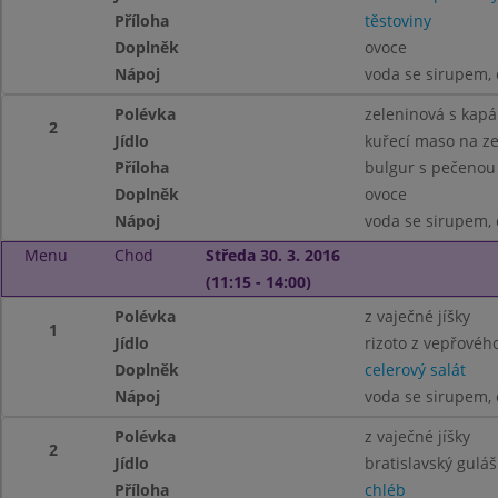
Příloha
těstoviny
Doplněk
ovoce
Nápoj
voda se sirupem, 
Polévka
zeleninová s kap
2
Jídlo
kuřecí maso na z
Příloha
bulgur s pečenou
Doplněk
ovoce
Nápoj
voda se sirupem, 
Menu
Chod
Středa 30. 3. 2016
(11:15 - 14:00)
Polévka
z vaječné jíšky
1
Jídlo
rizoto z vepřové
Doplněk
celerový salát
Nápoj
voda se sirupem, 
Polévka
z vaječné jíšky
2
Jídlo
bratislavský gulá
Příloha
chléb