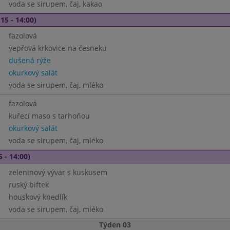
voda se sirupem, čaj, kakao
15 - 14:00)
fazolová
vepřová krkovice na česneku
dušená rýže
okurkový salát
voda se sirupem, čaj, mléko
fazolová
kuřecí maso s tarhoňou
okurkový salát
voda se sirupem, čaj, mléko
5 - 14:00)
zeleninový vývar s kuskusem
ruský biftek
houskový knedlík
voda se sirupem, čaj, mléko
Týden 03