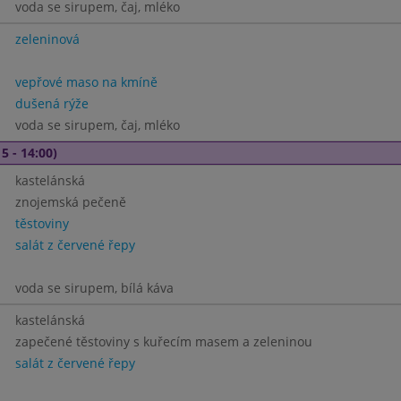
voda se sirupem, čaj, mléko
zeleninová
vepřové maso na kmíně
dušená rýže
voda se sirupem, čaj, mléko
5 - 14:00)
kastelánská
znojemská pečeně
těstoviny
salát z červené řepy
voda se sirupem, bílá káva
kastelánská
zapečené těstoviny s kuřecím masem a zeleninou
salát z červené řepy