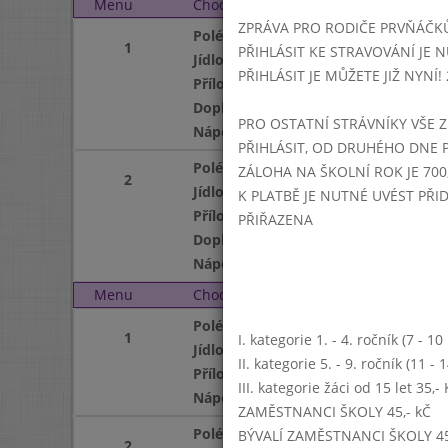
Menu
Chod
Úterý 5. 1. 2016 (11:15 
ZPRÁVA PRO RODIČE PRVŇÁČK
Polévka
1
PŘIHLÁSIT KE STRAVOVÁNÍ JE N
Jídlo
PŘIHLÁSIT JE MŮŽETE JIŽ NYNÍ! 25
Příloha
Doplněk
PRO OSTATNÍ STRÁVNÍKY VŠE Z
Nápoj
PŘIHLÁSIT, OD DRUHÉHO DNE 
Polévka
ZÁLOHA NA ŠKOLNÍ ROK JE 700,
2
Jídlo
K PLATBĚ JE NUTNÉ UVÉST PŘ
Příloha
PŘIŘAZENA
Doplněk
Nápoj
Menu
Chod
Středa 6. 1. 2016 (11:15
Polévka
1
I. kategorie 1. - 4. ročník (7 - 1
Jídlo
II. kategorie 5. - 9. ročník (11 -
Příloha
III. kategorie žáci od 15 let 35,
Nápoj
ZAMĚSTNANCI ŠKOLY 45,- kČ
Polévka
BÝVALÍ ZAMĚSTNANCI ŠKOLY 45
2