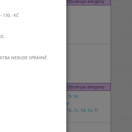
Obsahuje alergeny
1a
 130,- KČ
10
D ,
7
1a
PLATBA NEBUDE SPRÁVNĚ
7
7
Obsahuje alergeny
3
,
7
,
9
,
1a
9
,
1a
1a
,
1b
,
1c
,
1d
,
1e
,
1f
7