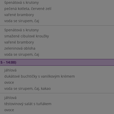
špenátová s krutony
pečená kotleta, červené zelí
vařené brambory
voda se sirupem, čaj
špenátová s krutony
smažené cibulové kroužky
vařené brambory
zeleninová obloha
voda se sirupem, čaj
5 - 14:00)
jáhlová
dukátové buchtičky s vanilkovým krémem
ovoce
voda se sirupem, čaj, kakao
jáhlová
těstovinový salát s tuňákem
ovoce