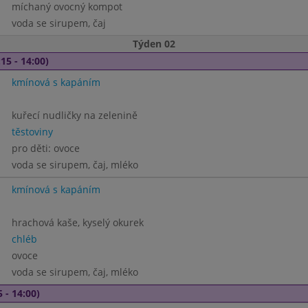
míchaný ovocný kompot
voda se sirupem, čaj
Týden 02
15 - 14:00)
kmínová s kapáním
kuřecí nudličky na zelenině
těstoviny
pro děti: ovoce
voda se sirupem, čaj, mléko
kmínová s kapáním
hrachová kaše, kyselý okurek
chléb
ovoce
voda se sirupem, čaj, mléko
 - 14:00)