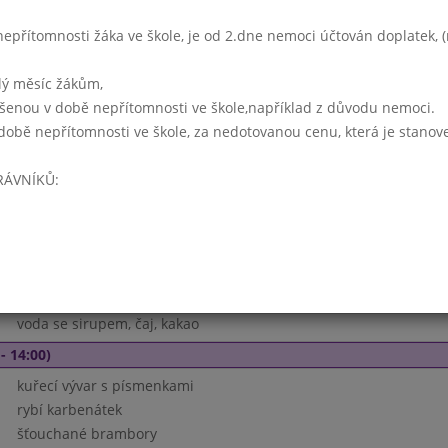
arabský salát s krabími tyčinkami
voda se sirupem, čaj, mléko
přítomnosti žáka ve škole, je od 2.dne nemoci účtován doplatek, (r
5 - 14:00)
lý měsíc žákům,
zeleninová
ášenou v době nepřítomnosti ve škole,například z důvodu nemoci.
době nepřítomnosti ve škole, za nedotovanou cenu, která je stanov
hovězí guláš
celozrnný knedlík
RÁVNÍKŮ:
voda se sirupem, čaj, kakao
zeleninová
spatzle s mákem a cukrem přelité máslem
ovoce
voda se sirupem, čaj, kakao
- 14:00)
kuřecí vývar s písmenkami
rybí karbenátek
šťouchané brambory