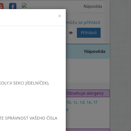
Nápověda
Close
×
Nemůžu se přihlásit
Nápověda
16
Y,V SEKCI JÍDELNÍČEK),
Obsahuje alergeny
1a
,
1b
,
1c
,
1d
,
1e
,
1f
9
,
1a
JTE SPRÁVNOST VAŠEHO ČÍSLA
7