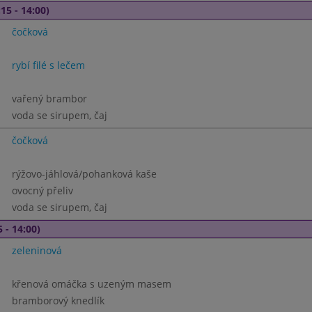
15 - 14:00)
čočková
rybí filé s lečem
vařený brambor
voda se sirupem, čaj
čočková
rýžovo-jáhlová/pohanková kaše
ovocný přeliv
voda se sirupem, čaj
 - 14:00)
zeleninová
křenová omáčka s uzeným masem
bramborový knedlík