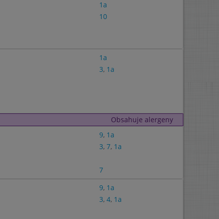
1a
10
1a
3
,
1a
Obsahuje alergeny
9
,
1a
3
,
7
,
1a
7
9
,
1a
3
,
4
,
1a