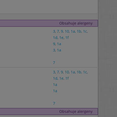
Obsahuje alergeny
3
,
7
,
9
,
10
,
1a
,
1b
,
1c
,
1d
,
1e
,
1f
9
,
1a
3
,
1a
7
3
,
7
,
9
,
10
,
1a
,
1b
,
1c
,
1d
,
1e
,
1f
1a
1a
7
Obsahuje alergeny