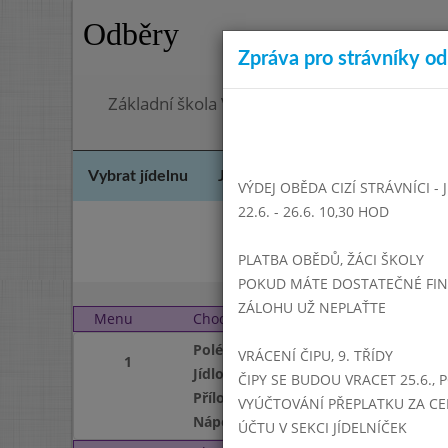
Odběry
Zpráva pro strávníky od 
Základní škola Vrbno pod Pradědem, okres 
Vybrat jídelnu
Jídelní lístek
Historie
Kon
VÝDEJ OBĚDA CIZÍ STRÁVNÍCI -
22.6. - 26.6. 10,30 HOD
Listopa
PLATBA OBĚDŮ, ŽÁCI ŠKOLY
POKUD MÁTE DOSTATEČNÉ FINAN
ZÁLOHU UŽ NEPLAŤTE
Menu
Chod
Pondělí 4. 1. 2016 (11:1
Polévka
VRÁCENÍ ČIPU, 9. TŘÍDY
1
Jídlo
ČIPY SE BUDOU VRACET 25.6., 
Příloha
VYÚČTOVÁNÍ PŘEPLATKU ZA CE
Nápoj
ÚČTU V SEKCI JÍDELNÍČEK