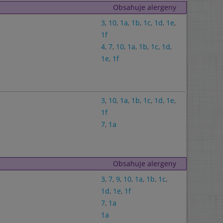
Obsahuje alergeny
3
,
10
,
1a
,
1b
,
1c
,
1d
,
1e
,
1f
4
,
7
,
10
,
1a
,
1b
,
1c
,
1d
,
1e
,
1f
3
,
10
,
1a
,
1b
,
1c
,
1d
,
1e
,
1f
7
,
1a
Obsahuje alergeny
3
,
7
,
9
,
10
,
1a
,
1b
,
1c
,
1d
,
1e
,
1f
7
,
1a
1a