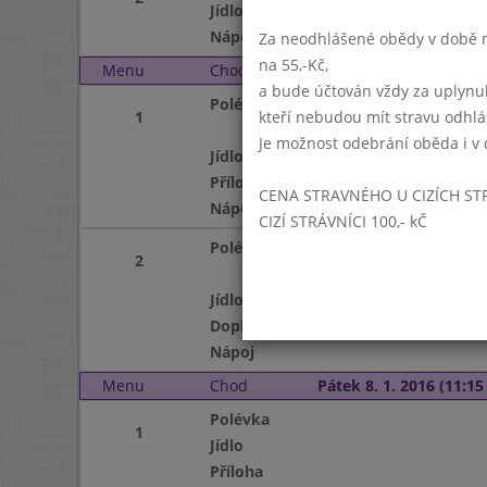
Jídlo
Nápoj
Za neodhlášené obědy v době ne
na 55,-Kč,
Menu
Chod
Čtvrtek 7. 1. 2016 (11:1
a bude účtován vždy za uplynu
Polévka
1
kteří nebudou mít stravu odhl
Je možnost odebrání oběda i v 
Jídlo
Příloha
CENA STRAVNÉHO U CIZÍCH ST
Nápoj
CIZÍ STRÁVNÍCI 100,- kČ
Polévka
2
Jídlo
Doplněk
Nápoj
Menu
Chod
Pátek 8. 1. 2016 (11:15 
Polévka
1
Jídlo
Příloha