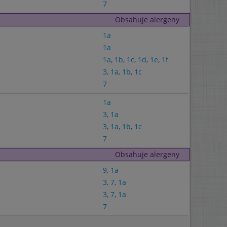
7
Obsahuje alergeny
1a
1a
1a
,
1b
,
1c
,
1d
,
1e
,
1f
3
,
1a
,
1b
,
1c
7
1a
3
,
1a
3
,
1a
,
1b
,
1c
7
Obsahuje alergeny
9
,
1a
3
,
7
,
1a
3
,
7
,
1a
7