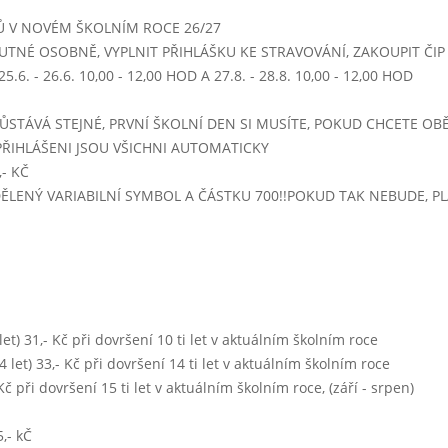
- 14:00)
Ů V NOVÉM ŠKOLNÍM ROCE 26/27
hrachová s krutóny
UTNÉ OSOBNĚ, VYPLNIT PŘIHLÁŠKU KE STRAVOVÁNÍ, ZAKOUPIT ČIP -
vepřový plátek
.6. - 26.6. 10,00 - 12,00 HOD A 27.8. - 28.8. 10,00 - 12,00 HOD
vařené brambory
zeleninový salát
ŮSTÁVÁ STEJNÉ, PRVNÍ ŠKOLNÍ DEN SI MUSÍTE, POKUD CHCETE OBĚ
voda se sirupem, čaj, mléko
PŘIHLÁŠENI JSOU VŠICHNI AUTOMATICKY
hrachová s krutóny
- KČ
dušená šunka
IDĚLENÝ VARIABILNÍ SYMBOL A ČÁSTKU 700!!POKUD TAK NEBUDE, 
bramborová kaše
zeleninový salát
voda se sirupem, čaj, mléko
 - 14:00)
miliónová
0 let) 31,- Kč při dovršení 10 ti let v aktuálním školním roce
kuřecí nudličky po čínsku
 14 let) 33,- Kč při dovršení 14 ti let v aktuálním školním roce
dušená rýže
- Kč při dovršení 15 ti let v aktuálním školním roce, (září - srpen)
voda se sirupem, čaj, mléko
miliónová
,- kČ