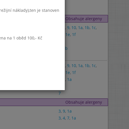
4
7
ežijní náklady),ten je stanoven
Obsahuje alergeny
3
,
7
,
9
,
10
,
1a
,
1b
,
1c
,
1d
,
1e
,
1f
ena na 1 oběd 100,- Kč
1a
7
,
1b
7
3
,
7
,
9
,
10
,
1a
,
1b
,
1c
,
1d
,
1e
,
1f
3
,
7
,
1a
7
Obsahuje alergeny
3
,
9
,
1a
3
,
4
,
7
,
1a