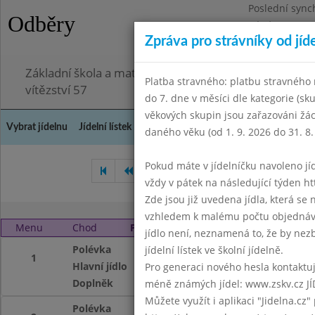
Poslední sync
Odběry
Pátek 3.7.2026
Zpráva pro strávníky od jíd
Omezení obje
Základní škola a mateřská škola Chodov, Praha 4, K
Platba stravného: platbu stravného n
vítězství 57
do 7. dne v měsíci dle kategorie (sk
věkových skupin jsou zařazováni žác
Vybrat jídelnu
Jídelní lístek
Historie
Kontakty a informace
Doch
daného věku (od 1. 9. 2026 do 31. 8.
Pokud máte v jídelníčku navoleno jídlo
Září 2015
Říjen 2015
Li
vždy v pátek na následující týden htt
Zde jsou již uvedena jídla, která se
vzhledem k malému počtu objednávek
Menu
Chod
Pondělí 2. 11. 2015
jídlo není, neznamená to, že by nezby
Polévka
Frankfurtská 1
jídelní lístek ve školní jídelně.
1
Hlavní jídlo
Čočka na kyselo, v
Pro generaci nového hesla kontaktujt
Doplněk
mléko 7, čaj, mouč
méně známých jídel: www.zskv.cz JÍ
Můžete využít i aplikaci "Jidelna.cz"
Polévka
Frankfurtská 1