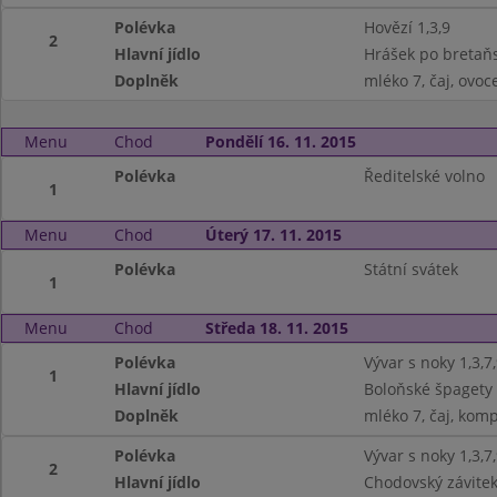
Polévka
Hovězí 1,3,9
2
Hlavní jídlo
Hrášek po bretaň
Doplněk
mléko 7, čaj, ovoc
Menu
Chod
Pondělí 16. 11. 2015
Polévka
Ředitelské volno
1
Menu
Chod
Úterý 17. 11. 2015
Polévka
Státní svátek
1
Menu
Chod
Středa 18. 11. 2015
Polévka
Vývar s noky 1,3,7
1
Hlavní jídlo
Boloňské špagety 
Doplněk
mléko 7, čaj, kom
Polévka
Vývar s noky 1,3,7
2
Hlavní jídlo
Chodovský závitek