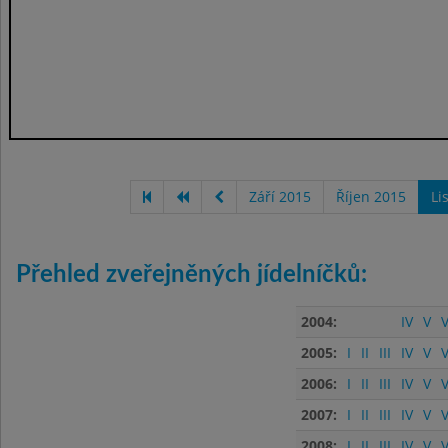
Září 2015
Říjen 2015
Li
Přehled zveřejněných jídelníčků:
2004:
IV
V
V
2005:
I
II
III
IV
V
V
2006:
I
II
III
IV
V
V
2007:
I
II
III
IV
V
V
2008:
I
II
III
IV
V
V