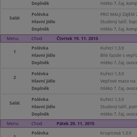
Doplněk
mléko 7, čaj, kom
Polévka
PRO MALý ZáJEM
Salát
Hlavní jídlo
Studený talíř, šops
Doplněk
mléko 7, čaj, kom
Menu
Chod
Čtvrtek 19. 11. 2015
Polévka
Kuřecí 1,3,9
1
Hlavní jídlo
Bílé fazole s vep
Doplněk
mléko 7, čaj, ovoc
Polévka
Kuřecí 1,3,9
2
Hlavní jídlo
Vepřové maso na p
Doplněk
mléko 7, čaj, ovoc
Polévka
Kuřecí 1,3,9
Salát
Hlavní jídlo
Studený talíř, pom
Doplněk
mléko 7, čaj, ovoc
Menu
Chod
Pátek 20. 11. 2015
Polévka
Krupicová 1,3,9
1