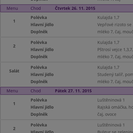
Menu
Chod
Čtvrtek 26. 11. 2015
Polévka
Kulajda 1,7
1
Hlavní jídlo
Vepřové rizoto se 
Doplněk
mléko 7, čaj, mouč
Polévka
Kulajda 1,7
2
Hlavní jídlo
Pštrosí vejce 1,3,
Doplněk
mléko 7, čaj, mouč
Polévka
Kulajda 1,7
Salát
Hlavní jídlo
Studený talíř, pom
Doplněk
mléko 7, čaj, mouč
Menu
Chod
Pátek 27. 11. 2015
Polévka
Luštěninová 1
1
Hlavní jídlo
Rajská omáčka, ho
Doplněk
čaj, ovoce
Polévka
Luštěninová 1
2
Hlavní jídlo
Bulgur se zelenin