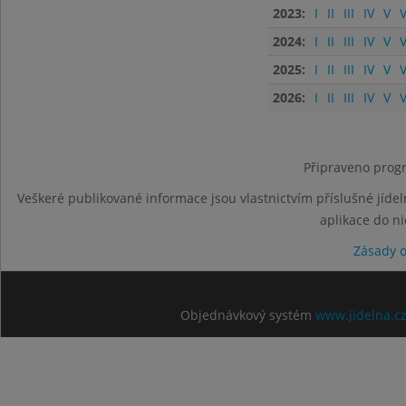
2023:
I
II
III
IV
V
V
2024:
I
II
III
IV
V
V
2025:
I
II
III
IV
V
V
2026:
I
II
III
IV
V
V
Připraveno progr
Veškeré publikované informace jsou vlastnictvím příslušné jídel
aplikace do n
Zásady 
Objednávkový systém
www.jidelna.c