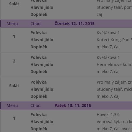
Polévka
Pro malý zájem z
Salát
Hlavní jídlo
Studený talíř, pom
Doplněk
čaj
Menu
Chod
Čtvrtek 12. 11. 2015
Polévka
Květáková 1
1
Hlavní jídlo
Kuřecí Kung-Pao 5
Doplněk
mléko 7, čaj
Polévka
Květáková 1
2
Hlavní jídlo
Hermelínové kulič
Doplněk
mléko 7, čaj
Polévka
Pro malý zájem z
Salát
Hlavní jídlo
Studený talíř, míc
Doplněk
mléko 7, čaj
Menu
Chod
Pátek 13. 11. 2015
Polévka
Hovězí 1,3,9
1
Hlavní jídlo
Vepřová kýta na k
Doplněk
mléko 7, čaj, ovoc