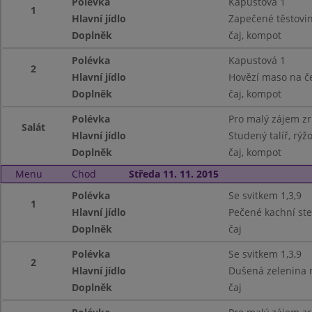
Polévka
Kapustová 1
1
Hlavní jídlo
Zapečené těstovi
Doplněk
čaj, kompot
Polévka
Kapustová 1
2
Hlavní jídlo
Hovězí maso na če
Doplněk
čaj, kompot
Polévka
Pro malý zájem z
Salát
Hlavní jídlo
Studený talíř, rýžo
Doplněk
čaj, kompot
Menu
Chod
Středa 11. 11. 2015
Polévka
Se svitkem 1,3,9
1
Hlavní jídlo
Pečené kachní ste
Doplněk
čaj
Polévka
Se svitkem 1,3,9
2
Hlavní jídlo
Dušená zelenina 
Doplněk
čaj