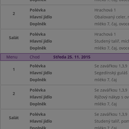
Polévka
Hrachová 1
2
Hlavní jídlo
Obalovaný celer, r
Doplněk
mléko 7, čaj, ovoc
Polévka
Hrachová 1
Salát
Hlavní jídlo
Studený talíř, míc
Doplněk
mléko 7, čaj, ovoc
Menu
Chod
Středa 25. 11. 2015
Polévka
Se zavářkou 1,3,9
1
Hlavní jídlo
Segedínský guláš 1
Doplněk
mléko 7, čaj
Polévka
Se zavářkou 1,3,9
2
Hlavní jídlo
Rýžový nákyp s o
Doplněk
mléko 7, čaj
Polévka
Se zavářkou 1,3,9
Salát
Hlavní jídlo
Studený talíř, pom
Doplněk
mléko 7, čaj