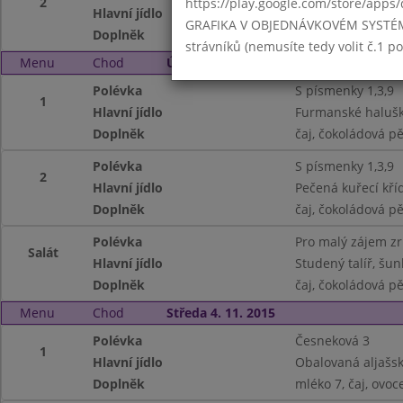
2
https://play.google.com/store/apps/
Hlavní jídlo
Vepřová kýta po se
GRAFIKA V OBJEDNÁVKOVÉM SYSTÉMU -
Doplněk
mléko 7, čaj, mouč
strávníků (nemusíte tedy volit č.1 
Menu
Chod
Úterý 3. 11. 2015
Polévka
S písmenky 1,3,9
1
Hlavní jídlo
Furmanské halušk
Doplněk
čaj, čokoládová p
Polévka
S písmenky 1,3,9
2
Hlavní jídlo
Pečená kuřecí kří
Doplněk
čaj, čokoládová p
Polévka
Pro malý zájem z
Salát
Hlavní jídlo
Studený talíř, šun
Doplněk
čaj, čokoládová p
Menu
Chod
Středa 4. 11. 2015
Polévka
Česneková 3
1
Hlavní jídlo
Obalovaná aljašská
Doplněk
mléko 7, čaj, ovoc