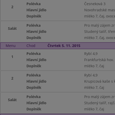
Polévka
Česneková 3
2
Hlavní jídlo
Novohradské maso 
Doplněk
mléko 7, čaj, ovoc
Polévka
Pro malý zájem z
Salát
Hlavní jídlo
Studený talíř, třen
Doplněk
mléko 7, čaj, ovoc
Menu
Chod
Čtvrtek 5. 11. 2015
Polévka
Rybí 4,9
1
Hlavní jídlo
Frankfurtská hov.
Doplněk
mléko 7, čaj
Polévka
Rybí 4,9
2
Hlavní jídlo
Krupicová kaše s 
Doplněk
mléko 7, čaj
Polévka
Pro malý zájem z
Salát
Hlavní jídlo
Studený talíř, rajč
Doplněk
mléko 7, čaj