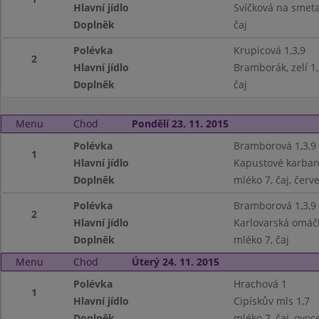
Hlavní jídlo
Svíčková na smeta
Doplněk
čaj
Polévka
Krupicová 1,3,9
2
Hlavní jídlo
Bramborák, zelí 1,
Doplněk
čaj
Menu
Chod
Pondělí 23. 11. 2015
Polévka
Bramborová 1,3,9
1
Hlavní jídlo
Kapustové karbaná
Doplněk
mléko 7, čaj, červ
Polévka
Bramborová 1,3,9
2
Hlavní jídlo
Karlovarská omáčk
Doplněk
mléko 7, čaj
Menu
Chod
Úterý 24. 11. 2015
Polévka
Hrachová 1
1
Hlavní jídlo
Cipískův mls 1,7
Doplněk
mléko 7, čaj, ovoc