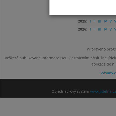
2023:
I
II
III
IV
V
V
2024:
I
II
III
IV
V
V
2025:
I
II
III
IV
V
V
2026:
I
II
III
IV
V
V
Připraveno progr
Veškeré publikované informace jsou vlastnictvím příslušné jídel
aplikace do n
Zásady 
Objednávkový systém
www.jidelna.c