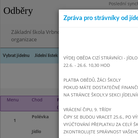
Poslední sync
Odběry
Pátek 26.6.202
Zpráva pro strávníky od jíd
Omezení obje
Základní škola Vrbno pod Pradědem, okres Bruntál, 
organizace
Vybrat jídelnu
Jídelní lístek
Historie
Kontakty a informace
Doch
VÝDEJ OBĚDA CIZÍ STRÁVNÍCI - JÍDL
22.6. - 26.6. 10,30 HOD
Září 2015
Listopad 
PLATBA OBĚDŮ, ŽÁCI ŠKOLY
POKUD MÁTE DOSTATEČNÉ FINANČNÍ
NA STRÁNCE ŠKOLY,V SEKCI JÍDELNÍ
Menu
Chod
Pondělí 28. 9. 2015
(11:15 - 14:00)
VRÁCENÍ ČIPU, 9. TŘÍDY
Polévka
celerová
ČIPY SE BUDOU VRACET 25.6., PO V
1
VYÚČTOVÁNÍ PŘEPLATKU ZA CELÝ ŠK
Jídlo
žemlovka s jablky
ZKONTROLUJTE SPRÁVNOST VAŠEHO Č