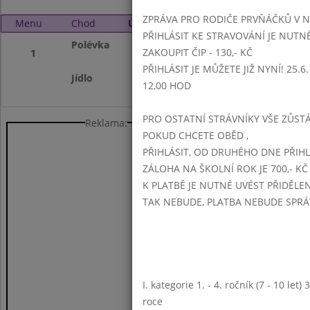
ZPRÁVA PRO RODIČE PRVŇÁČKŮ V 
Menu
Chod
Úterý 29. 9. 2015 (11:15 - 14:00)
PŘIHLÁSIT KE STRAVOVÁNÍ JE NUTN
Polévka
celerová
ZAKOUPIT ČIP - 130,- KČ
1
PŘIHLÁSIT JE MŮŽETE JIŽ NYNÍ! 25.6. -
Jídlo
žemlovka s jablky
12,00 HOD
PRO OSTATNÍ STRÁVNÍKY VŠE ZŮSTÁV
Reklama:
POKUD CHCETE OBĚD ,
PŘIHLÁSIT, OD DRUHÉHO DNE PŘIH
ZÁLOHA NA ŠKOLNÍ ROK JE 700,- KČ
K PLATBĚ JE NUTNÉ UVÉST PŘIDĚLE
TAK NEBUDE, PLATBA NEBUDE SPR
I. kategorie 1. - 4. ročník (7 - 10 let
roce