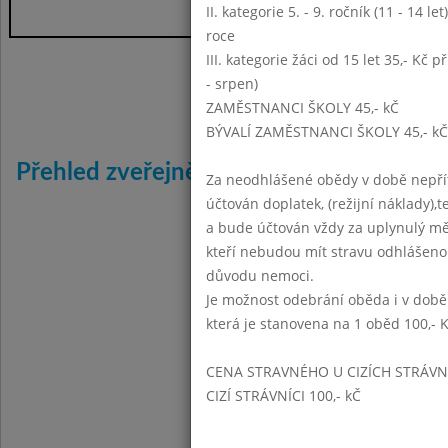
II. kategorie 5. - 9. ročník (11 - 14 l
roce
III. kategorie žáci od 15 let 35,- Kč p
- srpen)
Září 2015
Listopad 
ZAMĚSTNANCI ŠKOLY 45,- kČ
BÝVALÍ ZAMĚSTNANCI ŠKOLY 45,- kČ
Přehled zveřejněných jídelníčků:
Za neodhlášené obědy v době nepřít
účtován doplatek, (režijní náklady),t
2015:
a bude účtován vždy za uplynulý mě
2016:
I
II
III
IV
V
V
kteří nebudou mít stravu odhlášeno
důvodu nemoci.
2017:
I
II
III
IV
V
V
Je možnost odebrání oběda i v době
2018:
I
II
III
IV
V
V
která je stanovena na 1 oběd 100,- 
2019:
I
II
III
IV
V
V
CENA STRAVNÉHO U CIZÍCH STRÁVN
2020:
I
II
III
IV
V
V
CIZÍ STRÁVNÍCI 100,- kČ
2021:
I
II
III
IV
V
V
2022:
I
II
III
IV
V
V