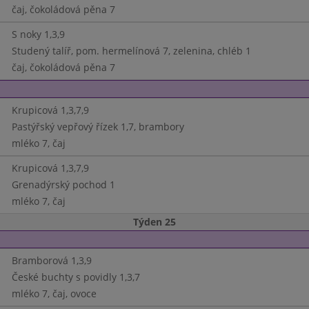
čaj, čokoládová pěna 7
S noky 1,3,9
Studený talíř, pom. hermelínová 7, zelenina, chléb 1
čaj, čokoládová pěna 7
Krupicová 1,3,7,9
Pastýřský vepřový řízek 1,7, brambory
mléko 7, čaj
Krupicová 1,3,7,9
Grenadýrský pochod 1
mléko 7, čaj
Týden 25
Bramborová 1,3,9
České buchty s povidly 1,3,7
mléko 7, čaj, ovoce