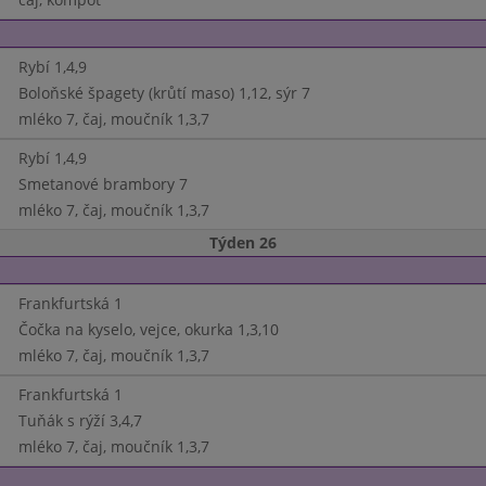
Rybí 1,4,9
Boloňské špagety (krůtí maso) 1,12, sýr 7
mléko 7, čaj, moučník 1,3,7
Rybí 1,4,9
Smetanové brambory 7
mléko 7, čaj, moučník 1,3,7
Týden 26
Frankfurtská 1
Čočka na kyselo, vejce, okurka 1,3,10
mléko 7, čaj, moučník 1,3,7
Frankfurtská 1
Tuňák s rýží 3,4,7
mléko 7, čaj, moučník 1,3,7