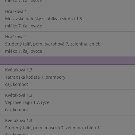
mléko 7, čaj, ovoce
Hrášková 1
Moravské halušky s jablky a skořicí 1,3
mléko 7, čaj, ovoce
Hrášková 1
Studený talíř, pom. tvarohová 7, zelenina, chléb 1
mléko 7, čaj, ovoce
Květáková 1,3
Tatranská kotleta 7, brambory
čaj, kompot
Květáková 1,3
Vepřové ragú 1,7, rýže
čaj, kompot
Květáková 1,3
Studený talíř, pom. masová 7, zelenina, chléb 1
čaj, kompot