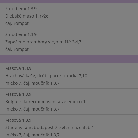
S nudlemi 1,3,9
Dlebské maso 1, rýže
čaj, kompot
S nudlemi 1,3,9
Zapečené brambory s rybím filé 3,4,7
čaj, kompot
Masová 1,3,9
Hrachová kaše, drůb. párek, okurka 7,10
mléko 7, čaj, moučník 1,3,7
Masová 1,3,9
Bulgur s kuřecím masem a zeleninou 1
mléko 7, čaj, moučník 1,3,7
Masová 1,3,9
Studený talíř, budapešť 7, zelenina, chléb 1
mléko 7, čaj, moučník 1,3,7