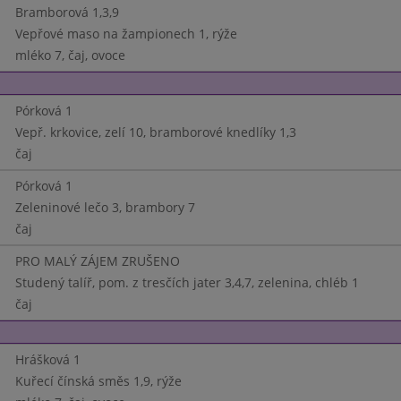
Bramborová 1,3,9
Vepřové maso na žampionech 1, rýže
mléko 7, čaj, ovoce
Pórková 1
Vepř. krkovice, zelí 10, bramborové knedlíky 1,3
čaj
Pórková 1
Zeleninové lečo 3, brambory 7
čaj
PRO MALÝ ZÁJEM ZRUŠENO
Studený talíř, pom. z tresčích jater 3,4,7, zelenina, chléb 1
čaj
Hrášková 1
Kuřecí čínská směs 1,9, rýže