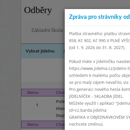
Odběry
Zpráva pro strávníky od 
Základní škola a mateřská škola Chodov, Pra
Platba stravného: platbu stravn
858, Kč 902, Kč 990 V PLNÉ VÝŠ
(od 1. 9. 2026 do 31. 8. 2027).
Vybrat jídelnu
Jídelní lístek
Historie
Kon
Pokud máte v jídelníčku navoleno
https://www.jidelna.cz/jidelni-
D
vzhledem k malému počtu objedn
se pro malý zájem nevařilo, viz. 
Pro generaci nového hesla kont
Menu
Chod
Pondělí 1. 6. 2015
JÍDELNÍČEK - SKLADBA JÍDEL.
Polévka
Můžete využít i aplikaci "Jideln
1
Hlavní jídlo
id=cz.barda.jidelna
Doplněk
GRAFIKA V OBJEDNÁVKOVÉM SYSTÉM
nechcete změnu).
Menu
Chod
Úterý 2. 6. 2015