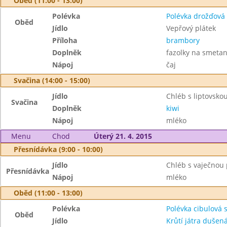
Oběd (11:00 - 13:00)
Polévka
Polévka drožďová
Oběd
Jídlo
Vepřový plátek
Příloha
brambory
Doplněk
fazolky na smeta
Nápoj
čaj
Svačina (14:00 - 15:00)
Jídlo
Chléb s liptovsk
Svačina
Doplněk
kiwi
Nápoj
mléko
Menu
Chod
Úterý 21. 4. 2015
Přesnídávka (9:00 - 10:00)
Jídlo
Chléb s vaječno
Přesnídávka
Nápoj
mléko
Oběd (11:00 - 13:00)
Polévka
Polévka cibulová 
Oběd
Jídlo
Krůtí játra dušen