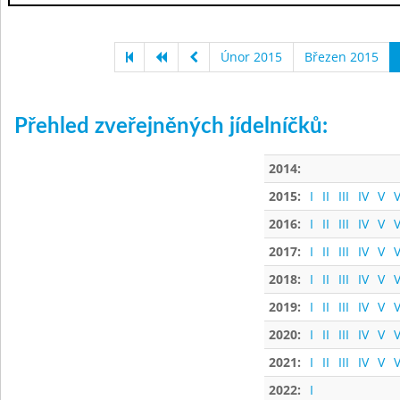
Únor 2015
Březen 2015
Přehled zveřejněných jídelníčků:
2014:
2015:
I
II
III
IV
V
V
2016:
I
II
III
IV
V
V
2017:
I
II
III
IV
V
V
2018:
I
II
III
IV
V
V
2019:
I
II
III
IV
V
V
2020:
I
II
III
IV
V
V
2021:
I
II
III
IV
V
V
2022:
I