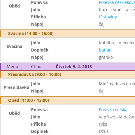
Polévka
Polévka česnekov
Oběd
Jídlo
Kuřecí směs se z
Příloha
těstoviny
Nápoj
čaj
Svačina (14:00 - 15:00)
Jídlo
Kobliha s meruňk
Svačina
Doplněk
banán
Nápoj
granko
Menu
Chod
Čtvrtek 9. 4. 2015
Přesnídávka (9:00 - 10:00)
Jídlo
Mléčný dezert,roh
Přesnídávka
Nápoj
čaj
Oběd (11:00 - 13:00)
Polévka
Polévka selská
Oběd
Jídlo
Vepřové alá baža
Příloha
rýže
Doplněk
Džus