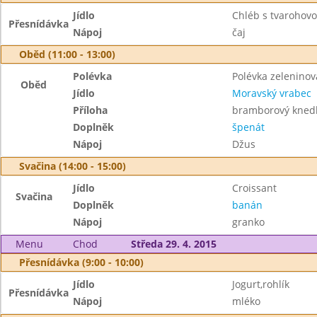
Jídlo
Chléb s tvarohov
Přesnídávka
Nápoj
čaj
Oběd (11:00 - 13:00)
Polévka
Polévka zelenino
Oběd
Jídlo
Moravský vrabec
Příloha
bramborový knedl
Doplněk
špenát
Nápoj
Džus
Svačina (14:00 - 15:00)
Jídlo
Croissant
Svačina
Doplněk
banán
Nápoj
granko
Menu
Chod
Středa 29. 4. 2015
Přesnídávka (9:00 - 10:00)
Jídlo
Jogurt,rohlík
Přesnídávka
Nápoj
mléko