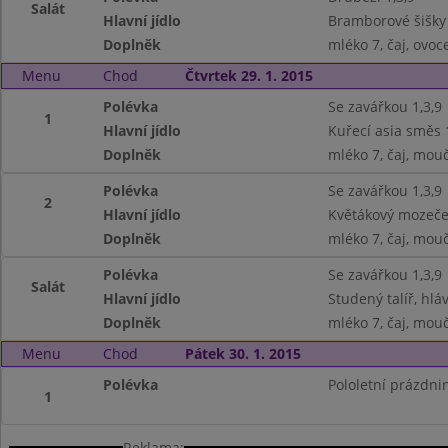
Salát
Hlavní jídlo
Bramborové šišky 
Doplněk
mléko 7, čaj, ovoc
Menu
Chod
Čtvrtek 29. 1. 2015
Polévka
Se zavářkou 1,3,9
1
Hlavní jídlo
Kuřecí asia směs 
Doplněk
mléko 7, čaj, mouč
Polévka
Se zavářkou 1,3,9
2
Hlavní jídlo
Květákový mozeče
Doplněk
mléko 7, čaj, mouč
Polévka
Se zavářkou 1,3,9
Salát
Hlavní jídlo
Studený talíř, hláv
Doplněk
mléko 7, čaj, mouč
Menu
Chod
Pátek 30. 1. 2015
Polévka
Pololetní prázdni
1
Reklama: