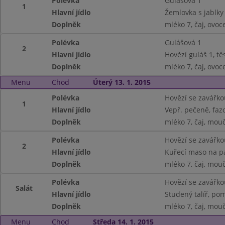
Polévka
Gulášová 1
1
Hlavní jídlo
Žemlovka s jablky
Doplněk
mléko 7, čaj, ovoc
Polévka
Gulášová 1
2
Hlavní jídlo
Hovězí guláš 1, tě
Doplněk
mléko 7, čaj, ovoc
Menu
Chod
Úterý 13. 1. 2015
Polévka
Hovězí se zavářko
1
Hlavní jídlo
Vepř. pečeně, faz
Doplněk
mléko 7, čaj, mouč
Polévka
Hovězí se zavářko
2
Hlavní jídlo
Kuřecí maso na pa
Doplněk
mléko 7, čaj, mouč
Polévka
Hovězí se zavářko
Salát
Hlavní jídlo
Studený talíř, pom
Doplněk
mléko 7, čaj, mouč
Menu
Chod
Středa 14. 1. 2015