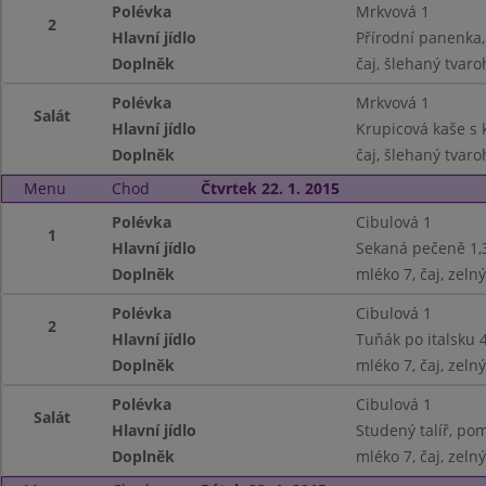
Polévka
Mrkvová 1
2
Hlavní jídlo
Přírodní panenka
Doplněk
čaj, šlehaný tvaro
Polévka
Mrkvová 1
Salát
Hlavní jídlo
Krupicová kaše s 
Doplněk
čaj, šlehaný tvaro
Menu
Chod
Čtvrtek 22. 1. 2015
Polévka
Cibulová 1
1
Hlavní jídlo
Sekaná pečeně 1,
Doplněk
mléko 7, čaj, zelný
Polévka
Cibulová 1
2
Hlavní jídlo
Tuňák po italsku 4
Doplněk
mléko 7, čaj, zelný
Polévka
Cibulová 1
Salát
Hlavní jídlo
Studený talíř, pom
Doplněk
mléko 7, čaj, zelný