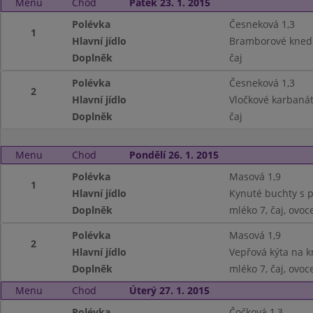
Menu
Chod
Pátek 23. 1. 2015
Polévka
Česneková 1,3
1
Hlavní jídlo
Bramborové knedl
Doplněk
čaj
Polévka
Česneková 1,3
2
Hlavní jídlo
Vločkové karbanát
Doplněk
čaj
Menu
Chod
Pondělí 26. 1. 2015
Polévka
Masová 1,9
1
Hlavní jídlo
Kynuté buchty s po
Doplněk
mléko 7, čaj, ovoc
Polévka
Masová 1,9
2
Hlavní jídlo
Vepřová kýta na k
Doplněk
mléko 7, čaj, ovoc
Menu
Chod
Úterý 27. 1. 2015
Polévka
Čočková 1,3