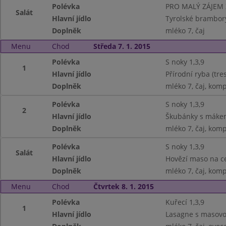
Polévka
PRO MALÝ ZÁJEM
Salát
Hlavní jídlo
Tyrolské brambor
Doplněk
mléko 7, čaj
Menu
Chod
Středa 7. 1. 2015
Polévka
S noky 1,3,9
1
Hlavní jídlo
Přírodní ryba (tre
Doplněk
mléko 7, čaj, kom
Polévka
S noky 1,3,9
2
Hlavní jídlo
Škubánky s máke
Doplněk
mléko 7, čaj, kom
Polévka
S noky 1,3,9
Salát
Hlavní jídlo
Hovězí maso na ce
Doplněk
mléko 7, čaj, kom
Menu
Chod
Čtvrtek 8. 1. 2015
Polévka
Kuřecí 1,3,9
1
Hlavní jídlo
Lasagne s masovo