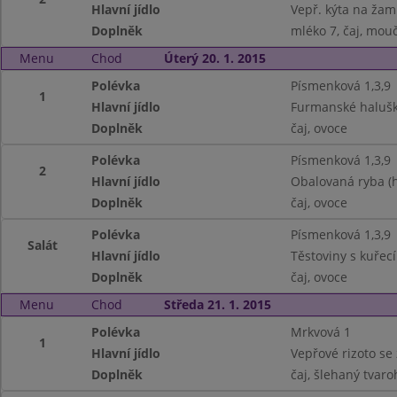
Hlavní jídlo
Vepř. kýta na žam
Doplněk
mléko 7, čaj, mouč
Menu
Chod
Úterý 20. 1. 2015
Polévka
Písmenková 1,3,9
1
Hlavní jídlo
Furmanské halušk
Doplněk
čaj, ovoce
Polévka
Písmenková 1,3,9
2
Hlavní jídlo
Obalovaná ryba (h
Doplněk
čaj, ovoce
Polévka
Písmenková 1,3,9
Salát
Hlavní jídlo
Těstoviny s kuře
Doplněk
čaj, ovoce
Menu
Chod
Středa 21. 1. 2015
Polévka
Mrkvová 1
1
Hlavní jídlo
Vepřové rizoto se 
Doplněk
čaj, šlehaný tvaro