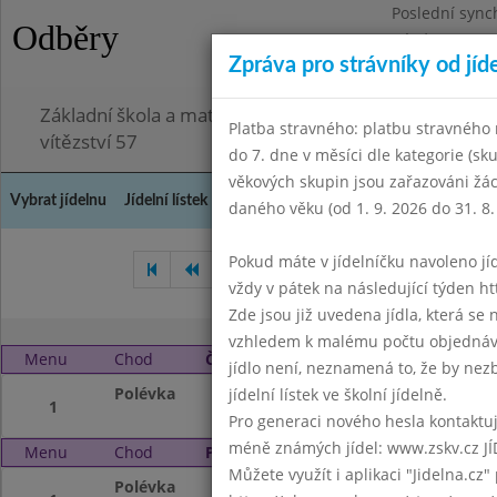
Poslední sync
Odběry
Pátek 3.7.2026
Zpráva pro strávníky od jíd
Omezení obje
Základní škola a mateřská škola Chodov, Praha 4, K
Platba stravného: platbu stravného n
vítězství 57
do 7. dne v měsíci dle kategorie (sk
věkových skupin jsou zařazováni žác
Vybrat jídelnu
Jídelní lístek
Historie
Kontakty a informace
Doch
daného věku (od 1. 9. 2026 do 31. 8.
Pokud máte v jídelníčku navoleno jídlo
Listopad 2014
Prosinec 201
vždy v pátek na následující týden htt
Zde jsou již uvedena jídla, která se
vzhledem k malému počtu objednávek
Menu
Chod
Čtvrtek 1. 1. 2015
jídlo není, neznamená to, že by nezby
Polévka
Nový rok
jídelní lístek ve školní jídelně.
1
Pro generaci nového hesla kontaktujt
méně známých jídel: www.zskv.cz JÍ
Menu
Chod
Pátek 2. 1. 2015
Můžete využít i aplikaci "Jidelna.cz"
Polévka
Vánoční prázdnin