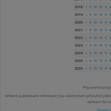
2018:
I
II
III
IV
V
V
2019:
I
II
III
IV
V
V
2020:
I
II
III
IV
V
V
2021:
I
II
III
IV
V
V
2022:
I
II
III
IV
V
V
2023:
I
II
III
IV
V
V
2024:
I
II
III
IV
V
V
2025:
I
II
III
IV
V
V
2026:
I
II
III
IV
V
V
Připraveno progr
Veškeré publikované informace jsou vlastnictvím příslušné jídel
aplikace do n
Zásady 