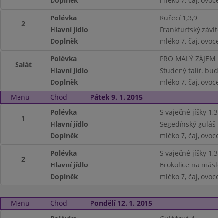
Doplněk
mléko 7, čaj, ovoc
Polévka
Kuřecí 1,3,9
2
Hlavní jídlo
Frankfurtský závit
Doplněk
mléko 7, čaj, ovoc
Polévka
PRO MALÝ ZÁJEM
Salát
Hlavní jídlo
Studený talíř, bud
Doplněk
mléko 7, čaj, ovoc
Menu
Chod
Pátek 9. 1. 2015
Polévka
S vaječné jíšky 1,3
1
Hlavní jídlo
Segedínský guláš 1
Doplněk
mléko 7, čaj, ovoc
Polévka
S vaječné jíšky 1,3
2
Hlavní jídlo
Brokolice na másl
Doplněk
mléko 7, čaj, ovoc
Menu
Chod
Pondělí 12. 1. 2015