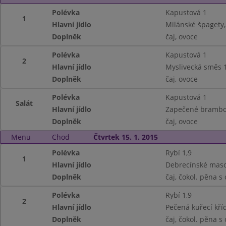
Polévka
Kapustová 1
1
Hlavní jídlo
Milánské špagety, 
Doplněk
čaj, ovoce
Polévka
Kapustová 1
2
Hlavní jídlo
Myslivecká směs 1
Doplněk
čaj, ovoce
Polévka
Kapustová 1
Salát
Hlavní jídlo
Zapečené brambory
Doplněk
čaj, ovoce
Menu
Chod
Čtvrtek 15. 1. 2015
Polévka
Rybí 1,9
1
Hlavní jídlo
Debrecínské maso
Doplněk
čaj, čokol. pěna s
Polévka
Rybí 1,9
2
Hlavní jídlo
Pečená kuřecí kří
Doplněk
čaj, čokol. pěna s