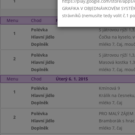
1
https://play.google.com/store/apps/
GRAFIKA V OBJEDNÁVKOVÉM SYSTÉMU -
strávníků (nemusíte tedy volit č.1 
Menu
Chod
Pondělí 5. 1. 2015
Polévka
S játrovou rýží 1,3
1
Hlavní jídlo
Čočka na kyselo, v
Doplněk
mléko 7, čaj, mouč
Polévka
S játrovou rýží 1,3
2
Hlavní jídlo
Masová kostka 1,3
Doplněk
mléko 7, čaj, mouč
Menu
Chod
Úterý 6. 1. 2015
Polévka
Kmínová 9
1
Hlavní jídlo
Králík na česneku
Doplněk
mléko 7, čaj
Polévka
PRO MALÝ ZÁJEM
2
Hlavní jídlo
Bramborák s hrac
Doplněk
mléko 7, čaj