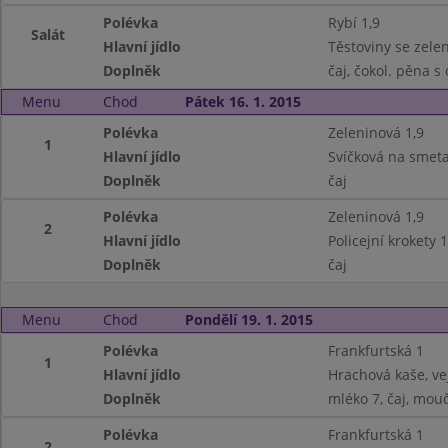
Polévka
Rybí 1,9
Salát
Hlavní jídlo
Těstoviny se zele
Doplněk
čaj, čokol. pěna s
Menu
Chod
Pátek 16. 1. 2015
Polévka
Zeleninová 1,9
1
Hlavní jídlo
Svíčková na smeta
Doplněk
čaj
Polévka
Zeleninová 1,9
2
Hlavní jídlo
Policejní krokety 
Doplněk
čaj
Menu
Chod
Pondělí 19. 1. 2015
Polévka
Frankfurtská 1
1
Hlavní jídlo
Hrachová kaše, vej
Doplněk
mléko 7, čaj, mouč
Polévka
Frankfurtská 1
2