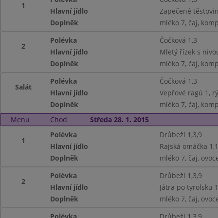
1
Hlavní jídlo
Zapečené těstovin
Doplněk
mléko 7, čaj, kom
Polévka
Čočková 1,3
2
Hlavní jídlo
Mletý řízek s nivo
Doplněk
mléko 7, čaj, kom
Polévka
Čočková 1,3
Salát
Hlavní jídlo
Vepřové ragú 1, r
Doplněk
mléko 7, čaj, kom
Menu
Chod
Středa 28. 1. 2015
Polévka
Drůbeží 1,3,9
1
Hlavní jídlo
Rajská omáčka 1,1
Doplněk
mléko 7, čaj, ovoc
Polévka
Drůbeží 1,3,9
2
Hlavní jídlo
Játra po tyrolsku 1
Doplněk
mléko 7, čaj, ovoc
Polévka
Drůbeží 1,3,9