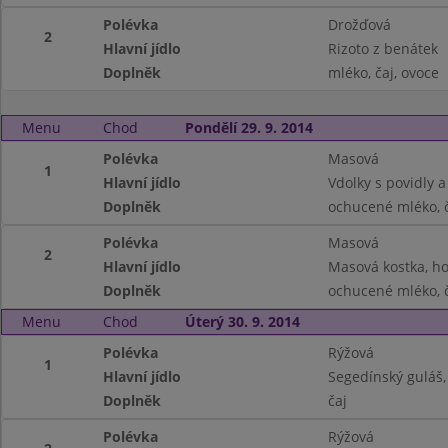
Polévka
Drožďová
2
Hlavní jídlo
Rizoto z benátek
Doplněk
mléko, čaj, ovoce
Menu
Chod
Pondělí 29. 9. 2014
Polévka
Masová
1
Hlavní jídlo
Vdolky s povidly 
Doplněk
ochucené mléko, č
Polévka
Masová
2
Hlavní jídlo
Masová kostka, ho
Doplněk
ochucené mléko, č
Menu
Chod
Úterý 30. 9. 2014
Polévka
Rýžová
1
Hlavní jídlo
Segedínský guláš,
Doplněk
čaj
Polévka
Rýžová