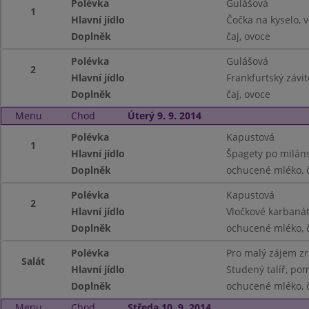
Polévka
Gulášová
1
Hlavní jídlo
Čočka na kyselo, v
Doplněk
čaj, ovoce
Polévka
Gulášová
2
Hlavní jídlo
Frankfurtský závit
Doplněk
čaj, ovoce
Menu
Chod
Úterý 9. 9. 2014
Polévka
Kapustová
1
Hlavní jídlo
Špagety po miláns
Doplněk
ochucené mléko, 
Polévka
Kapustová
2
Hlavní jídlo
Vločkové karbaná
Doplněk
ochucené mléko, 
Polévka
Pro malý zájem z
Salát
Hlavní jídlo
Studený talíř, pom
Doplněk
ochucené mléko, 
Menu
Chod
Středa 10. 9. 2014