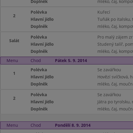
Doplněk
mléko, čaj, kompo
Polévka
Kuřecí
2
Hlavní jídlo
Tuňák po italsku, 
Doplněk
mléko, čaj, kompo
Polévka
Pro malý zájem z
Salát
Hlavní jídlo
Studený talíř, po
Doplněk
mléko, čaj, kompo
Menu
Chod
Pátek 5. 9. 2014
Polévka
Se zavářkou
1
Hlavní jídlo
Hovězí svíčková, 
Doplněk
mléko, čaj, moučn
Polévka
Se zavářkou
2
Hlavní jídlo
Játra po tyrolsku, 
Doplněk
mléko, čaj, moučn
Menu
Chod
Pondělí 8. 9. 2014