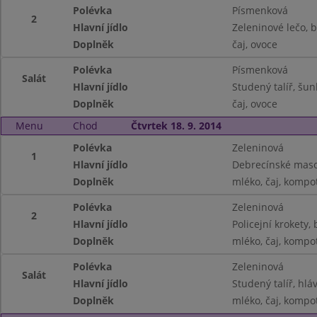
Polévka
Písmenková
2
Hlavní jídlo
Zeleninové lečo, 
Doplněk
čaj, ovoce
Polévka
Písmenková
Salát
Hlavní jídlo
Studený talíř, šu
Doplněk
čaj, ovoce
Menu
Chod
Čtvrtek 18. 9. 2014
Polévka
Zeleninová
1
Hlavní jídlo
Debrecínské maso
Doplněk
mléko, čaj, kompo
Polévka
Zeleninová
2
Hlavní jídlo
Policejní krokety
Doplněk
mléko, čaj, kompo
Polévka
Zeleninová
Salát
Hlavní jídlo
Studený talíř, hláv
Doplněk
mléko, čaj, kompo