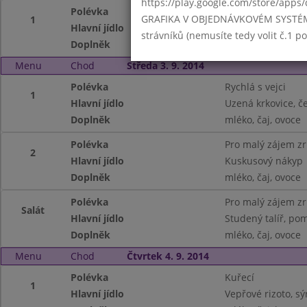
https://play.google.com/store/apps/
Polévka
Vývar s noky
GRAFIKA V OBJEDNÁVKOVÉM SYSTÉMU -
1
Hlavní jídlo
Sekaná pečeně, 
strávníků (nemusíte tedy volit č.1 
Doplněk
mléko, čaj, zelný s
Menu
Chod
Středa 3. 9. 2014
Polévka
Rychlá s vejci
1
Hlavní jídlo
Uzená krkovice, če
Doplněk
mléko, čaj, ovoce
Polévka
Pro malý zájem z
2
Hlavní jídlo
Kuskusový nákyp
Doplněk
mléko, čaj, ovoce
Polévka
Pro malý zájem z
Salát
Hlavní jídlo
Studený talíř, po
Doplněk
mléko, čaj, ovoce
Menu
Chod
Čtvrtek 4. 9. 2014
Polévka
Kuřecí
1
Hlavní jídlo
Vepřové rizoto, sý