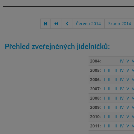
Červen 2014
Srpen 2014
Přehled zveřejněných jídelníčků:
2004:
IV
V
V
2005:
I
II
III
IV
V
V
2006:
I
II
III
IV
V
V
2007:
I
II
III
IV
V
V
2008:
I
II
III
IV
V
V
2009:
I
II
III
IV
V
V
2010:
I
II
III
IV
V
V
2011:
I
II
III
IV
V
V