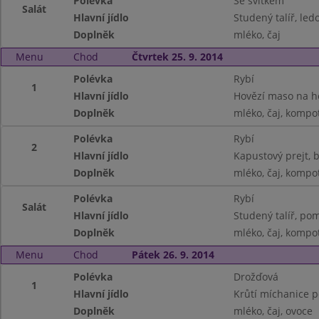
Polévka
Se svitkem
Salát
Hlavní jídlo
Studený talíř, le
Doplněk
mléko, čaj
Menu
Chod
Čtvrtek 25. 9. 2014
Polévka
Rybí
1
Hlavní jídlo
Hovězí maso na h
Doplněk
mléko, čaj, kompo
Polévka
Rybí
2
Hlavní jídlo
Kapustový prejt,
Doplněk
mléko, čaj, kompo
Polévka
Rybí
Salát
Hlavní jídlo
Studený talíř, pom
Doplněk
mléko, čaj, kompo
Menu
Chod
Pátek 26. 9. 2014
Polévka
Drožďová
1
Hlavní jídlo
Krůtí míchanice 
Doplněk
mléko, čaj, ovoce