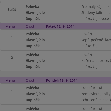
Polévka
Pro malý zájem z
Salát
Hlavní jídlo
Studený talíř, míc
Doplněk
mléko, čaj, ovoce
Menu
Chod
Pátek 12. 9. 2014
Polévka
Hovězí
1
Hlavní jídlo
Vepř. pečeně, faz
Doplněk
mléko, čaj
Polévka
Hovězí
2
Hlavní jídlo
Kuře na paprice, 
Doplněk
mléko, čaj
Menu
Chod
Pondělí 15. 9. 2014
Polévka
Frankfurtská
1
Hlavní jídlo
Žemlovka s jablky
Doplněk
ochucené mléko, 
Polévka
Frankfurtská