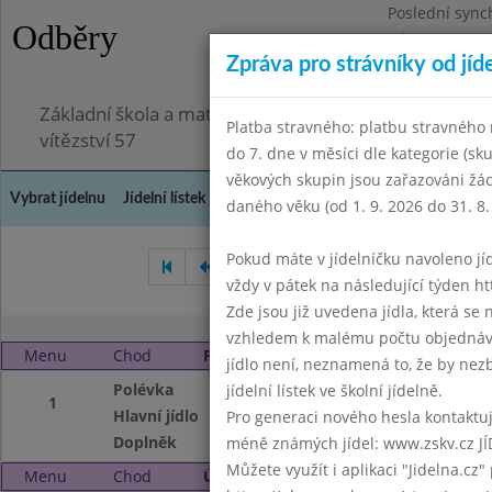
Poslední sync
Odběry
Pátek 3.7.2026
Zpráva pro strávníky od jíd
Omezení obje
Základní škola a mateřská škola Chodov, Praha 4, K
Platba stravného: platbu stravného n
vítězství 57
do 7. dne v měsíci dle kategorie (sk
věkových skupin jsou zařazováni žác
Vybrat jídelnu
Jídelní lístek
Historie
Kontakty a informace
Doch
daného věku (od 1. 9. 2026 do 31. 8.
Pokud máte v jídelníčku navoleno jídlo
Červen 2014
Srpen 2014
vždy v pátek na následující týden htt
Zde jsou již uvedena jídla, která se
vzhledem k malému počtu objednávek
Menu
Chod
Pondělí 1. 9. 2014
jídlo není, neznamená to, že by nezby
Polévka
Bramborová
jídelní lístek ve školní jídelně.
1
Hlavní jídlo
Vepřový guláš, těs
Pro generaci nového hesla kontaktujt
Doplněk
mléko, čaj, ovoce
méně známých jídel: www.zskv.cz JÍ
Můžete využít i aplikaci "Jidelna.cz"
Menu
Chod
Úterý 2. 9. 2014