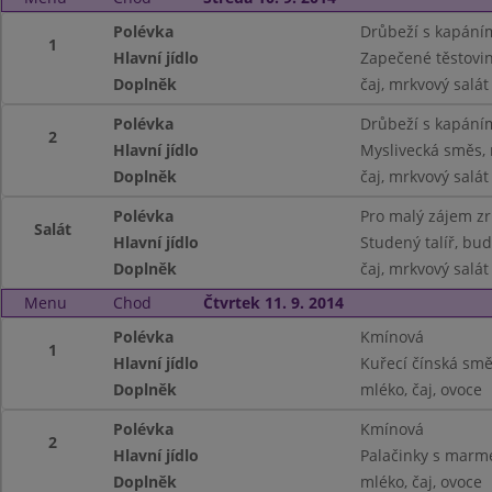
Polévka
Drůbeží s kapání
1
Hlavní jídlo
Zapečené těstovi
Doplněk
čaj, mrkvový salát
Polévka
Drůbeží s kapání
2
Hlavní jídlo
Myslivecká směs, 
Doplněk
čaj, mrkvový salát
Polévka
Pro malý zájem z
Salát
Hlavní jídlo
Studený talíř, bu
Doplněk
čaj, mrkvový salát
Menu
Chod
Čtvrtek 11. 9. 2014
Polévka
Kmínová
1
Hlavní jídlo
Kuřecí čínská smě
Doplněk
mléko, čaj, ovoce
Polévka
Kmínová
2
Hlavní jídlo
Palačinky s marm
Doplněk
mléko, čaj, ovoce