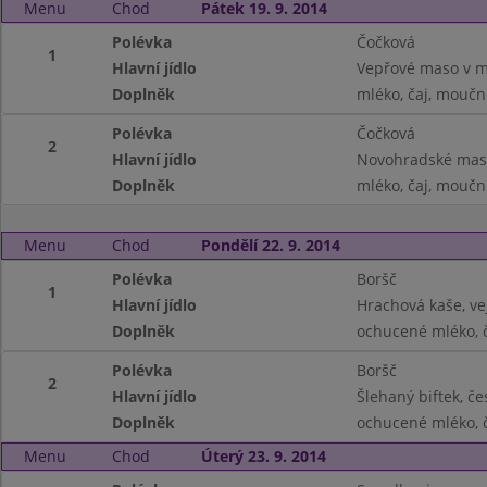
Menu
Chod
Pátek 19. 9. 2014
Polévka
Čočková
1
Hlavní jídlo
Vepřové maso v m
Doplněk
mléko, čaj, moučn
Polévka
Čočková
2
Hlavní jídlo
Novohradské maso
Doplněk
mléko, čaj, moučn
Menu
Chod
Pondělí 22. 9. 2014
Polévka
Boršč
1
Hlavní jídlo
Hrachová kaše, ve
Doplněk
ochucené mléko, 
Polévka
Boršč
2
Hlavní jídlo
Šlehaný biftek, č
Doplněk
ochucené mléko, 
Menu
Chod
Úterý 23. 9. 2014