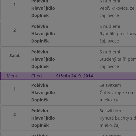
Polévka
S nudlemi
1
Hlavní jídlo
Vepř. krkovice, ze
Doplněk
čaj, ovoce
Polévka
S nudlemi
2
Hlavní jídlo
Rybí filé po cikáns
Doplněk
čaj, ovoce
Polévka
S nudlemi
Salát
Hlavní jídlo
Studený talíř, pom
Doplněk
čaj, ovoce
Menu
Chod
Středa 24. 9. 2014
Polévka
Se svitkem
1
Hlavní jídlo
Čufty v rajské om
Doplněk
mléko, čaj
Polévka
Se svitkem
2
Hlavní jídlo
Kynuté buchty s
Doplněk
mléko, čaj