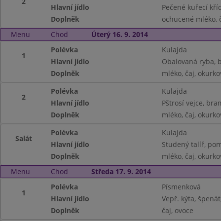
2
Hlavní jídlo
Pečené kuřecí kří
Doplněk
ochucené mléko, 
Menu
Chod
Úterý 16. 9. 2014
Polévka
Kulajda
1
Hlavní jídlo
Obalovaná ryba, 
Doplněk
mléko, čaj, okurko
Polévka
Kulajda
2
Hlavní jídlo
Pštrosí vejce, br
Doplněk
mléko, čaj, okurko
Polévka
Kulajda
Salát
Hlavní jídlo
Studený talíř, pom
Doplněk
mléko, čaj, okurko
Menu
Chod
Středa 17. 9. 2014
Polévka
Písmenková
1
Hlavní jídlo
Vepř. kýta, špenát
Doplněk
čaj, ovoce