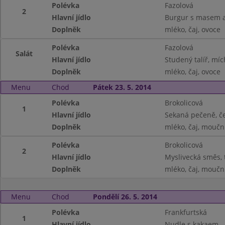
Polévka
Fazolová
2
Hlavní jídlo
Burgur s masem a
Doplněk
mléko, čaj, ovoce
Polévka
Fazolová
Salát
Hlavní jídlo
Studený talíř, mí
Doplněk
mléko, čaj, ovoce
Menu
Chod
Pátek 23. 5. 2014
Polévka
Brokolicová
1
Hlavní jídlo
Sekaná pečeně, č
Doplněk
mléko, čaj, moučn
Polévka
Brokolicová
2
Hlavní jídlo
Myslivecká směs, 
Doplněk
mléko, čaj, moučn
Menu
Chod
Pondělí 26. 5. 2014
Polévka
Frankfurtská
1
Hlavní jídlo
Nudle s kakaem