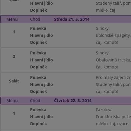
Hlavní jídlo
Studený talíř, pom
Doplněk
mléko, čaj
Menu
Chod
Středa 21. 5. 2014
Polévka
S noky
1
Hlavní jídlo
Boloňské špagety,
Doplněk
čaj, kompot
Polévka
S noky
2
Hlavní jídlo
Obalovaná treska
Doplněk
čaj, kompot
Polévka
Pro malý zájem z
Salát
Hlavní jídlo
Studený talíř, po
Doplněk
čaj, kompot
Menu
Chod
Čtvrtek 22. 5. 2014
Polévka
Fazolová
1
Hlavní jídlo
Frankfurtská peče
Doplněk
mléko, čaj, ovoce