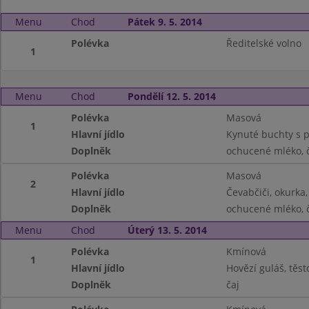
Menu
Chod
Pátek 9. 5. 2014
Polévka
Ředitelské volno
1
Menu
Chod
Pondělí 12. 5. 2014
Polévka
Masová
1
Hlavní jídlo
Kynuté buchty s p
Doplněk
ochucené mléko, č
Polévka
Masová
2
Hlavní jídlo
Čevabčiči, okurka
Doplněk
ochucené mléko, č
Menu
Chod
Úterý 13. 5. 2014
Polévka
Kmínová
1
Hlavní jídlo
Hovězí guláš, těst
Doplněk
čaj