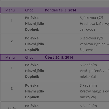
Menu
Chod
Pondělí 19. 5. 2014
Polévka
S játrovou rýží
1
Hlavní jídlo
Hrachová kaše, ve
Doplněk
čaj, ovoce
Polévka
S játrovou rýží
2
Hlavní jídlo
Vepřová kýta na ka
Doplněk
čaj, ovoce
Menu
Chod
Úterý 20. 5. 2014
Polévka
S kapáním
1
Hlavní jídlo
Vepř. pečeně, zelí
Doplněk
mléko, čaj
Polévka
S kapáním
2
Hlavní jídlo
Rýžový nákyp s o
Doplněk
mléko, čaj
Polévka
S kapáním
Salát