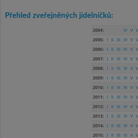
Přehled zveřejněných jídelníčků:
2004:
IV
V
V
2005:
I
II
III
IV
V
V
2006:
I
II
III
IV
V
V
2007:
I
II
III
IV
V
V
2008:
I
II
III
IV
V
V
2009:
I
II
III
IV
V
V
2010:
I
II
III
IV
V
V
2011:
I
II
III
IV
V
V
2012:
I
II
III
IV
V
V
2013:
I
II
III
IV
V
V
2014:
I
II
III
IV
V
V
2015:
I
II
III
IV
V
V