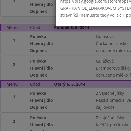
1
https://play.google.com/store/apps/
Hlavní jídlo
Vepřové rizoto, sý
GRAFIKA V OBJEDNÁVKOVÉM SYSTÉMU -
Doplněk
mléko, čaj
strávníků (nemusíte tedy volit č.1 
Menu
Chod
Pondělí 5. 5. 2014
Polévka
Gulášová
1
Hlavní jídlo
Čočka po srbsku
Doplněk
ochucené mléko, 
Polévka
Gulášová
2
Hlavní jídlo
Bramborové šišky
Doplněk
ochucené mléko, 
Menu
Chod
Úterý 6. 5. 2014
Polévka
Z vaječné jíšky
1
Hlavní jídlo
Rajská omáčka, ve
Doplněk
čaj, ovoce
Polévka
Z vaječné jíšky
2
Hlavní jídlo
Květák po římsku