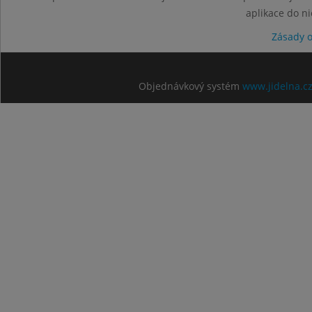
aplikace do n
Zásady 
Objednávkový systém
www.jidelna.c