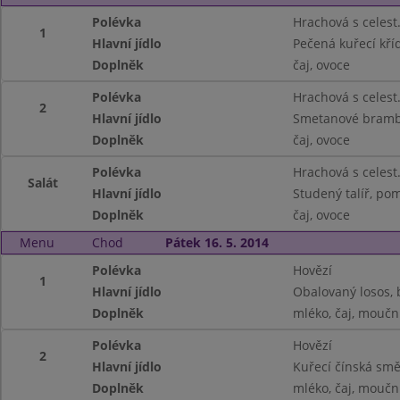
Polévka
Hrachová s celest
1
Hlavní jídlo
Pečená kuřecí kříd
Doplněk
čaj, ovoce
Polévka
Hrachová s celest
2
Hlavní jídlo
Smetanové bramb
Doplněk
čaj, ovoce
Polévka
Hrachová s celest
Salát
Hlavní jídlo
Studený talíř, po
Doplněk
čaj, ovoce
Menu
Chod
Pátek 16. 5. 2014
Polévka
Hovězí
1
Hlavní jídlo
Obalovaný losos,
Doplněk
mléko, čaj, moučn
Polévka
Hovězí
2
Hlavní jídlo
Kuřecí čínská smě
Doplněk
mléko, čaj, moučn