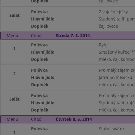
Doplněk
čaj, ovoce
Polévka
Z vaječné jíšky
Salát
Hlavní jídlo
Studený talíř, pom
Doplněk
čaj, ovoce
Menu
Chod
Středa 7. 5. 2014
Polévka
Rybí
1
Hlavní jídlo
Smažený kuřecí ří
Doplněk
mléko, čaj, kompo
Polévka
Pro malý zájem z
2
Hlavní jídlo
Játra po mexicku, 
Doplněk
mléko, čaj, kompo
Polévka
Pro malý zájem z
Salát
Hlavní jídlo
Studený talíř, rajč
Doplněk
mléko, čaj, kompo
Menu
Chod
Čtvrtek 8. 5. 2014
Polévka
Státní svátek
1