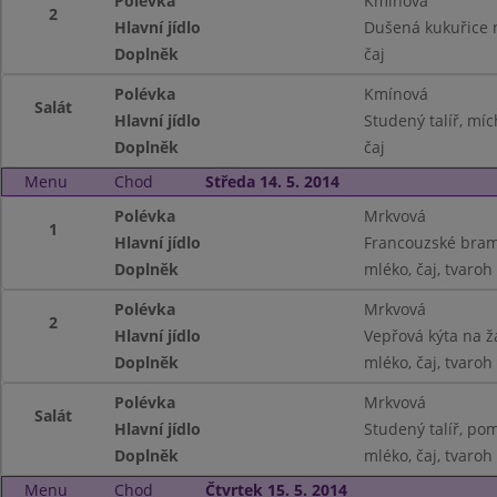
Polévka
Kmínová
2
Hlavní jídlo
Dušená kukuřice 
Doplněk
čaj
Polévka
Kmínová
Salát
Hlavní jídlo
Studený talíř, mí
Doplněk
čaj
Menu
Chod
Středa 14. 5. 2014
Polévka
Mrkvová
1
Hlavní jídlo
Francouzské bra
Doplněk
mléko, čaj, tvaro
Polévka
Mrkvová
2
Hlavní jídlo
Vepřová kýta na 
Doplněk
mléko, čaj, tvaro
Polévka
Mrkvová
Salát
Hlavní jídlo
Studený talíř, pom
Doplněk
mléko, čaj, tvaro
Menu
Chod
Čtvrtek 15. 5. 2014