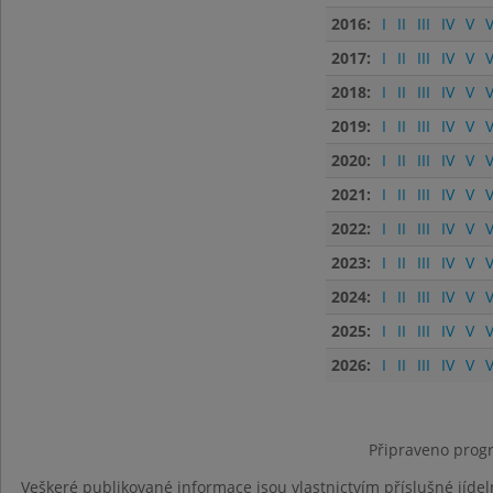
2016:
I
II
III
IV
V
V
2017:
I
II
III
IV
V
V
2018:
I
II
III
IV
V
V
2019:
I
II
III
IV
V
V
2020:
I
II
III
IV
V
V
2021:
I
II
III
IV
V
V
2022:
I
II
III
IV
V
V
2023:
I
II
III
IV
V
V
2024:
I
II
III
IV
V
V
2025:
I
II
III
IV
V
V
2026:
I
II
III
IV
V
V
Připraveno progr
Veškeré publikované informace jsou vlastnictvím příslušné jídel