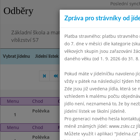
Poslední sync
Odběry
Pátek 3.7.2026
Zpráva pro strávníky od jíd
Omezení obje
Základní škola a mateřská škola Chodov, Praha 4, K
Platba stravného: platbu stravného n
vítězství 57
do 7. dne v měsíci dle kategorie (sk
věkových skupin jsou zařazováni žác
Vybrat jídelnu
Jídelní lístek
Historie
Kontakty a informace
Doch
daného věku (od 1. 9. 2026 do 31. 8.
Pokud máte v jídelníčku navoleno jídlo
Březen 2014
Duben 2014
vždy v pátek na následující týden htt
Zde jsou již uvedena jídla, která se
vzhledem k malému počtu objednávek
Menu
Chod
Čtvrtek 1. 5. 2014
jídlo není, neznamená to, že by nezby
Polévka
Svátek práce
jídelní lístek ve školní jídelně.
1
Pro generaci nového hesla kontaktujt
méně známých jídel: www.zskv.cz JÍ
Menu
Chod
Pátek 2. 5. 2014
Můžete využít i aplikaci "Jidelna.cz"
Polévka
Písmenková