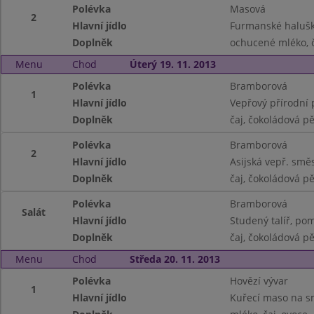
Polévka
Masová
2
Hlavní jídlo
Furmanské haluš
Doplněk
ochucené mléko, 
Menu
Chod
Úterý 19. 11. 2013
Polévka
Bramborová
1
Hlavní jídlo
Vepřový přírodní 
Doplněk
čaj, čokoládová p
Polévka
Bramborová
2
Hlavní jídlo
Asijská vepř. směs
Doplněk
čaj, čokoládová p
Polévka
Bramborová
Salát
Hlavní jídlo
Studený talíř, po
Doplněk
čaj, čokoládová p
Menu
Chod
Středa 20. 11. 2013
Polévka
Hovězí vývar
1
Hlavní jídlo
Kuřecí maso na s