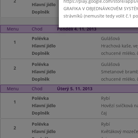
2
https://play.google.com/store/apps/
Hlavní jídlo
Mletý řízek s niv
GRAFIKA V OBJEDNÁVKOVÉM SYSTÉMU -
Doplněk
čaj
strávníků (nemusíte tedy volit č.1 
Menu
Chod
Pondělí 4. 11. 2013
Polévka
Gulášová
1
Hlavní jídlo
Hrachová kaše, ve
Doplněk
ochucené mléko, 
Polévka
Gulášová
2
Hlavní jídlo
Smetanové bramb
Doplněk
ochucené mléko, 
Menu
Chod
Úterý 5. 11. 2013
Polévka
Rybí
1
Hlavní jídlo
Hovězí svíčková n
Doplněk
čaj
Polévka
Rybí
2
Hlavní jídlo
Květákový mozeče