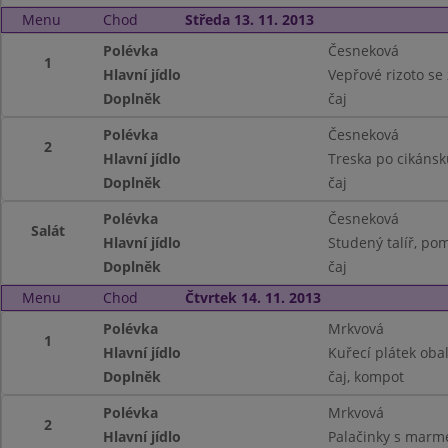
Menu
Chod
Středa 13. 11. 2013
Polévka
Česneková
1
Hlavní jídlo
Vepřové rizoto se 
Doplněk
čaj
Polévka
Česneková
2
Hlavní jídlo
Treska po cikáns
Doplněk
čaj
Polévka
Česneková
Salát
Hlavní jídlo
Studený talíř, pom
Doplněk
čaj
Menu
Chod
Čtvrtek 14. 11. 2013
Polévka
Mrkvová
1
Hlavní jídlo
Kuřecí plátek oba
Doplněk
čaj, kompot
Polévka
Mrkvová
2
Hlavní jídlo
Palačinky s marm