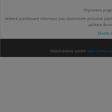
Připraveno progr
Veškeré publikované informace jsou vlastnictvím příslušné jídel
aplikace do n
Zásady 
Objednávkový systém
www.jidelna.c