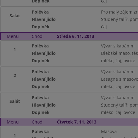
Doplněk
čaj
Polévka
Pro malý zájem z
Salát
Hlavní jídlo
Studený talíř, pom
Doplněk
čaj
Menu
Chod
Středa 6. 11. 2013
Polévka
Vývar s kapáním
1
Hlavní jídlo
Dlebské maso, těs
Doplněk
mléko, čaj, ovoce
Polévka
Vývar s kapáním
2
Hlavní jídlo
Lasagne s masovo
Doplněk
mléko, čaj, ovoce
Polévka
Vývar s kapáním
Salát
Hlavní jídlo
Studený talíř, po
Doplněk
mléko, čaj, ovoce
Menu
Chod
Čtvrtek 7. 11. 2013
Polévka
Masová
1