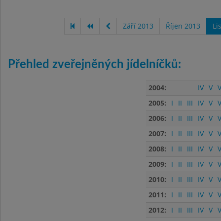
Září 2013
Říjen 2013
Li
Přehled zveřejněných jídelníčků:
2004:
IV
V
V
2005:
I
II
III
IV
V
V
2006:
I
II
III
IV
V
V
2007:
I
II
III
IV
V
V
2008:
I
II
III
IV
V
V
2009:
I
II
III
IV
V
V
2010:
I
II
III
IV
V
V
2011:
I
II
III
IV
V
V
2012:
I
II
III
IV
V
V