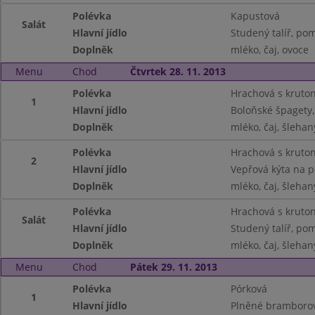
Polévka
Kapustová
Salát
Hlavní jídlo
Studený talíř, po
Doplněk
mléko, čaj, ovoce
Menu
Chod
Čtvrtek 28. 11. 2013
Polévka
Hrachová s kruto
1
Hlavní jídlo
Boloňské špagety,
Doplněk
mléko, čaj, šlehan
Polévka
Hrachová s kruto
2
Hlavní jídlo
Vepřová kýta na 
Doplněk
mléko, čaj, šlehan
Polévka
Hrachová s kruto
Salát
Hlavní jídlo
Studený talíř, pom
Doplněk
mléko, čaj, šlehan
Menu
Chod
Pátek 29. 11. 2013
Polévka
Pórková
1
Hlavní jídlo
Plněné bramborové