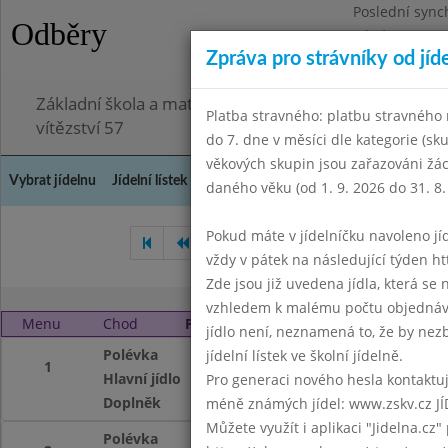
Poslední sync
Odběry
Pátek 3.7.2026
Zpráva pro strávníky od jíd
Omezení obje
Základní škola a mateřská škola Chodov, Praha 4, K
Platba stravného: platbu stravného n
vítězství 57
do 7. dne v měsíci dle kategorie (sk
věkových skupin jsou zařazováni žác
Vybrat jídelnu
Jídelní lístek
Historie
Kontakty a informace
Doch
daného věku (od 1. 9. 2026 do 31. 8.
Pokud máte v jídelníčku navoleno jídlo
Září 2013
Říjen 2013
Li
vždy v pátek na následující týden htt
Zde jsou již uvedena jídla, která se
vzhledem k malému počtu objednávek
Menu
Chod
Pátek 1. 11. 2013
jídlo není, neznamená to, že by nezby
Polévka
Zeleninová
jídelní lístek ve školní jídelně.
1
Hlavní jídlo
Novohradské maso
Pro generaci nového hesla kontaktujt
Doplněk
čaj
méně známých jídel: www.zskv.cz JÍ
Můžete využít i aplikaci "Jidelna.cz"
Polévka
Zeleninová