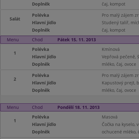
Doplněk
čaj, kompot
Polévka
Pro malý zájem z
Salát
Hlavní jídlo
Studený talíř, míc
Doplněk
čaj, kompot
Menu
Chod
Pátek 15. 11. 2013
Polévka
Kmínová
1
Hlavní jídlo
Vepřová pečeně, š
Doplněk
mléko, čaj, ovoce
Polévka
Pro malý zájem z
2
Hlavní jídlo
Kapustový prejt,
Doplněk
mléko, čaj, ovoce
Menu
Chod
Pondělí 18. 11. 2013
Polévka
Masová
1
Hlavní jídlo
Čočka na kyselo, v
Doplněk
ochucené mléko, 