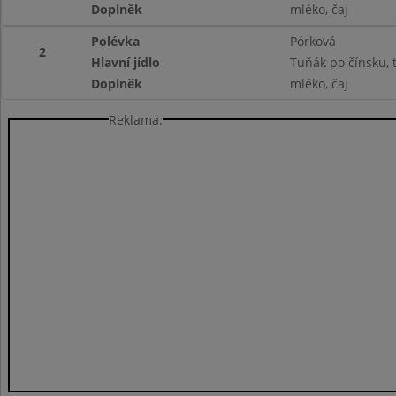
Doplněk
mléko, čaj
Polévka
Pórková
2
Hlavní jídlo
Tuňák po čínsku, 
Doplněk
mléko, čaj
Reklama: