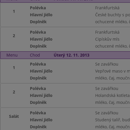
Polévka
Frankfurtská
1
Hlavní jídlo
České buchty s po
Doplněk
ochucené mléko, č
Polévka
Frankfurtská
2
Hlavní jídlo
Cipískův mls
Doplněk
ochucené mléko, č
Menu
Chod
Úterý 12. 11. 2013
Polévka
Se zavářkou
1
Hlavní jídlo
Vepřové maso v m
Doplněk
mléko, čaj, moučn
Polévka
Se zavářkou
2
Hlavní jídlo
Holandská kotleta
Doplněk
mléko, čaj, moučn
Polévka
Se zavářkou
Salát
Hlavní jídlo
Studený talíř, bu
Doplněk
mléko, čaj, moučn