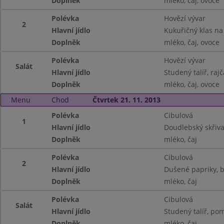
Doplněk
mléko, čaj, ovoce
Polévka
Hovězí vývar
2
Hlavní jídlo
Kukuřičný klas n
Doplněk
mléko, čaj, ovoce
Polévka
Hovězí vývar
Salát
Hlavní jídlo
Studený talíř, rajč
Doplněk
mléko, čaj, ovoce
Menu
Chod
Čtvrtek 21. 11. 2013
Polévka
Cibulová
1
Hlavní jídlo
Doudlebský skřiva
Doplněk
mléko, čaj
Polévka
Cibulová
2
Hlavní jídlo
Dušené papriky, 
Doplněk
mléko, čaj
Polévka
Cibulová
Salát
Hlavní jídlo
Studený talíř, pom
Doplněk
mléko, čaj