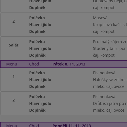
Hlavní jídlo
Obalovaný hejk, 
Doplněk
čaj, kompot
Polévka
Masová
2
Hlavní jídlo
Krupicová kaše s
Doplněk
čaj, kompot
Polévka
Pro malý zájem z
Salát
Hlavní jídlo
Studený talíř, po
Doplněk
čaj, kompot
Menu
Chod
Pátek 8. 11. 2013
Polévka
Písmenková
1
Hlavní jídlo
Halušky se zelím
Doplněk
mléko, čaj, ovoce
Polévka
Písmenková
2
Hlavní jídlo
Drůbeží játra po 
Doplněk
mléko, čaj, ovoce
Menu
Chod
Pondělí 11. 11. 2013