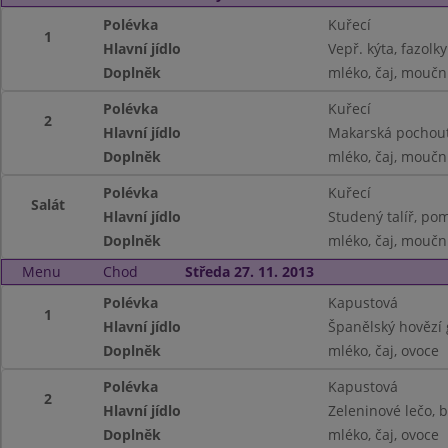
Polévka
Kuřecí
1
Hlavní jídlo
Vepř. kýta, fazolk
Doplněk
mléko, čaj, moučn
Polévka
Kuřecí
2
Hlavní jídlo
Makarská pochou
Doplněk
mléko, čaj, moučn
Polévka
Kuřecí
Salát
Hlavní jídlo
Studený talíř, pom
Doplněk
mléko, čaj, moučn
Menu
Chod
Středa 27. 11. 2013
Polévka
Kapustová
1
Hlavní jídlo
Španělský hovězí 
Doplněk
mléko, čaj, ovoce
Polévka
Kapustová
2
Hlavní jídlo
Zeleninové lečo, 
Doplněk
mléko, čaj, ovoce