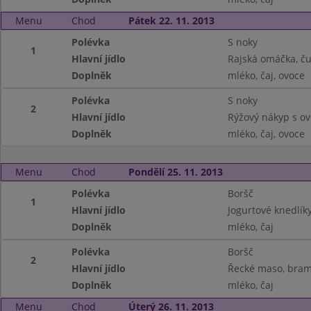
Menu
Chod
Pátek 22. 11. 2013
Polévka
S noky
1
Hlavní jídlo
Rajská omáčka, čuf
Doplněk
mléko, čaj, ovoce
Polévka
S noky
2
Hlavní jídlo
Rýžový nákyp s o
Doplněk
mléko, čaj, ovoce
Menu
Chod
Pondělí 25. 11. 2013
Polévka
Boršč
1
Hlavní jídlo
Jogurtové knedlík
Doplněk
mléko, čaj
Polévka
Boršč
2
Hlavní jídlo
Řecké maso, bra
Doplněk
mléko, čaj
Menu
Chod
Úterý 26. 11. 2013