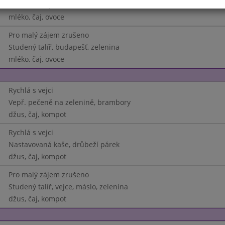
Zelné buchty se šunkou
mléko, čaj, ovoce
Pro malý zájem zrušeno
Studený talíř, budapešť, zelenina
mléko, čaj, ovoce
Rychlá s vejci
Vepř. pečeně na zelenině, brambory
džus, čaj, kompot
Rychlá s vejci
Nastavovaná kaše, drůbeží párek
džus, čaj, kompot
Pro malý zájem zrušeno
Studený talíř, vejce, máslo, zelenina
džus, čaj, kompot