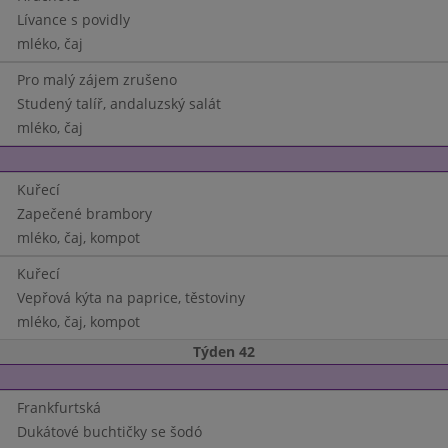
Lívance s povidly
mléko, čaj
Pro malý zájem zrušeno
Studený talíř, andaluzský salát
mléko, čaj
Kuřecí
Zapečené brambory
mléko, čaj, kompot
Kuřecí
Vepřová kýta na paprice, těstoviny
mléko, čaj, kompot
Týden 42
Frankfurtská
Dukátové buchtičky se šodó