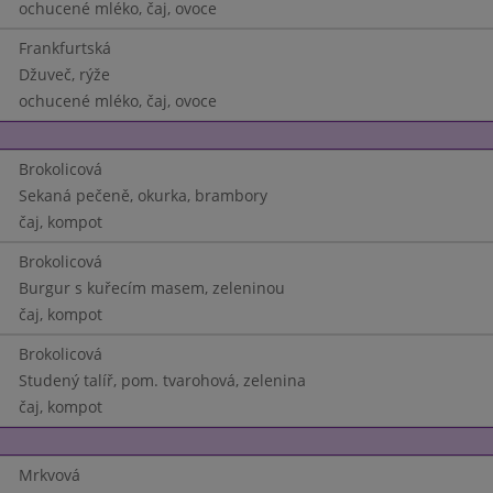
ochucené mléko, čaj, ovoce
Frankfurtská
Džuveč, rýže
ochucené mléko, čaj, ovoce
Brokolicová
Sekaná pečeně, okurka, brambory
čaj, kompot
Brokolicová
Burgur s kuřecím masem, zeleninou
čaj, kompot
Brokolicová
Studený talíř, pom. tvarohová, zelenina
čaj, kompot
Mrkvová