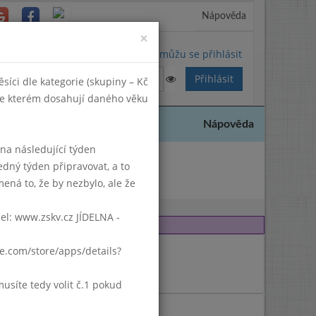
Nápověda
Close
×
Nemůžu se přihlásit
síci dle kategorie (skupiny – Kč
 ve kterém dosahují daného věku
Nápověda
k na následující týden
edný týden připravovat, a to
2013
ená to, že by nezbylo, ale že
del: www.zskv.cz JÍDELNA -
gle.com/store/apps/details?
síte tedy volit č.1 pokud