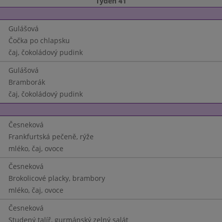
Týden 41
Gulášová
Čočka po chlapsku
čaj, čokoládový pudink
Gulášová
Bramborák
čaj, čokoládový pudink
Česneková
Frankfurtská pečeně, rýže
mléko, čaj, ovoce
Česneková
Brokolicové placky, brambory
mléko, čaj, ovoce
Česneková
Studený talíř, gurmánský zelný salát