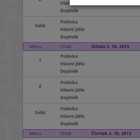
Hlavní jídlo
Doplněk
Polévka
Salát
Hlavní jídlo
Doplněk
Menu
Chod
Středa 2. 10. 2013
Polévka
1
Hlavní jídlo
Doplněk
Polévka
2
Hlavní jídlo
Doplněk
Polévka
Salát
Hlavní jídlo
Doplněk
Menu
Chod
Čtvrtek 3. 10. 2013