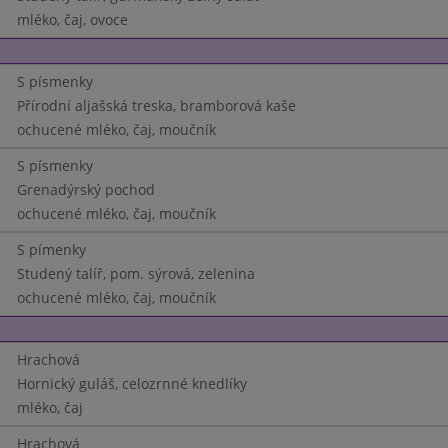
mléko, čaj, ovoce
S písmenky
Přírodní aljašská treska, bramborová kaše
ochucené mléko, čaj, moučník
S písmenky
Grenadýrský pochod
ochucené mléko, čaj, moučník
S pímenky
Studený talíř, pom. sýrová, zelenina
ochucené mléko, čaj, moučník
Hrachová
Hornický guláš, celozrnné knedlíky
mléko, čaj
Hrachová