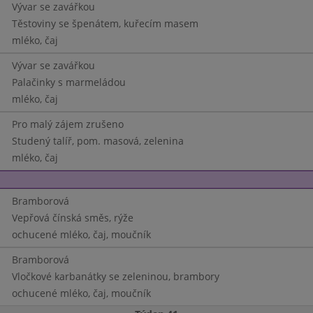
Vývar se zavářkou
Těstoviny se špenátem, kuřecím masem
mléko, čaj
Vývar se zavářkou
Palačinky s marmeládou
mléko, čaj
Pro malý zájem zrušeno
Studený talíř, pom. masová, zelenina
mléko, čaj
Bramborová
Vepřová čínská směs, rýže
ochucené mléko, čaj, moučník
Bramborová
Vločkové karbanátky se zeleninou, brambory
ochucené mléko, čaj, moučník