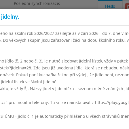
Poslední synchronizace:
Heslo
Pátek 3.7.2026 12:21
jídelny.
Omezení objednávek
ha 4, Květnového vítězství 57
ého na školní rok 2026/2027 zasílejte až v září 2026 - do 7. dne v mě
I). Do věkových skupin jsou zařazováni žáci na dobu školního roku,
takty a informace
Docházka
Aktivity
 jídlo (č. 2 nebo č. 3), je nutné sledovat jídelní lístek, vždy v páte
listek/?jidelna=28. Zde jsou již uvedena jídla, která se nebudou násl
en 2013
Září 2013
Říjen 2013
Listopad 2013
Prosinec 
ávek. Pokud paní kuchařka řekne při výdeji, že jídlo není, neznam
jídelní lístek ve školní jídelně.
Týden 40
aktujte vždy ŠJ. Názvy jídel v Jídelníčku - seznam méně známých jí
S noky
a.cz" pro mobilní telefony. Tu si lze nainstalovat z https://play.goo
Hovězí guláš, kukuřičné knedlíky
mléko, čaj, ovoce
U - jídlo č. 1 je automaticky přihlášeno u všech strávníků (nemu
Pro malý zájem zrušeno