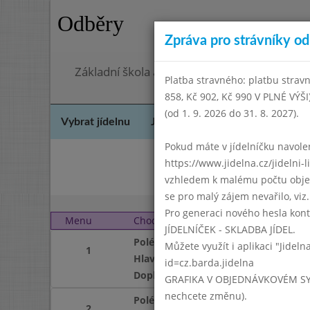
Odběry
Zpráva pro strávníky od 
Základní škola a mateřská škola Chodov, Pra
Platba stravného: platbu stravn
858, Kč 902, Kč 990 V PLNÉ VÝŠ
(od 1. 9. 2026 do 31. 8. 2027).
Vybrat jídelnu
Jídelní lístek
Historie
Kon
Pokud máte v jídelníčku navoleno
https://www.jidelna.cz/jidelni-
Srp
vzhledem k malému počtu objedn
se pro malý zájem nevařilo, viz. 
Pro generaci nového hesla kont
Menu
Chod
Úterý 1. 10. 2013
JÍDELNÍČEK - SKLADBA JÍDEL.
Polévka
Můžete využít i aplikaci "Jideln
1
Hlavní jídlo
id=cz.barda.jidelna
Doplněk
GRAFIKA V OBJEDNÁVKOVÉM SYSTÉM
nechcete změnu).
Polévka
2