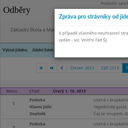
Poslední sync
Odběry
Pondělí 27.7.2
Zpráva pro strávníky od jíd
Omezení obje
Základní škola a Mateřská škola, Praha 4, Ohradní 49
V případě včasného neuhrazení str
vydán - viz. Vnitřní řád ŠJ.
Vybrat jídelnu
Jídelní lístek
Historie
Kontakty a informace
Doch
Červen 2013
Září 2013
Ř
Menu
Chod
Úterý 1. 10. 2013
Polévka
Uzená s krupkami
1
Hlavní jídlo
Segedinský guláš,
Doplněk
Čaj se sirupem, d
Polévka
Uzená s krupkami
2