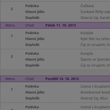
Polévka
Čočková
2
Hlavní jídlo
Šunkové flíčky za
Doplněk
Ovocný čaj, banán
Menu
Chod
Pátek 11. 10. 2013
Polévka
Kulajda
1
Hlavní jídlo
Rybí filet na zele
Doplněk
Čaj se sirupem, li
Polévka
Kulajda
2
Hlavní jídlo
Špecle se špenáto
Doplněk
Čaj se sirupem, li
Menu
Chod
Pondělí 14. 10. 2013
Polévka
Uzená s krupkami
1
Hlavní jídlo
Bramborové knedlí
Doplněk
Ovocný čaj, džus
Polévka
Uzená s krupkami
2