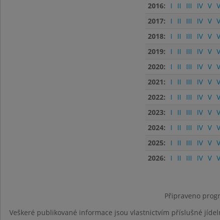
2016:
I
II
III
IV
V
V
2017:
I
II
III
IV
V
V
2018:
I
II
III
IV
V
V
2019:
I
II
III
IV
V
V
2020:
I
II
III
IV
V
V
2021:
I
II
III
IV
V
V
2022:
I
II
III
IV
V
V
2023:
I
II
III
IV
V
V
2024:
I
II
III
IV
V
V
2025:
I
II
III
IV
V
V
2026:
I
II
III
IV
V
V
Připraveno progr
Veškeré publikované informace jsou vlastnictvím příslušné jídel