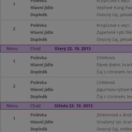
Polévka
Krupicová s vejci
1
Hlavní jídlo
Vepřové Kung Pao
Doplněk
Ovocný čaj, jaho
Polévka
Krupicová s vejci
2
Hlavní jídlo
Zapečené rybí fil
Doplněk
Ovocný čaj, jaho
Menu
Chod
Úterý 22. 10. 2013
Polévka
Chlebová
1
Hlavní jídlo
Párek dietní, hrac
Doplněk
Čaj s citronem, le
Polévka
Chlebová
2
Hlavní jídlo
Jogurtovo-rýžové 
Doplněk
Čaj s citronem, le
Menu
Chod
Středa 23. 10. 2013
Polévka
Zeleninová s drož
1
Hlavní jídlo
Smažený sýr, bra
Doplněk
Ovocný čaj, mléko,