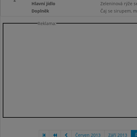
Hlavní jídlo
Zeleninová rýže s
Doplněk
Čaj se sirupem, m
Reklama:
Červen 2013
Září 2013
Ř