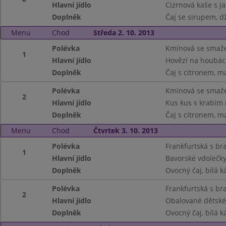
Hlavní jídlo
Cizrnová kaše s 
Doplněk
Čaj se sirupem, d
Menu
Chod
Středa 2. 10. 2013
Polévka
Kmínová se smaž
1
Hlavní jídlo
Hovězí na houbác
Doplněk
Čaj s citronem, m
Polévka
Kmínová se smaž
2
Hlavní jídlo
Kus kus s krabím
Doplněk
Čaj s citronem, m
Menu
Chod
Čtvrtek 3. 10. 2013
Polévka
Frankfurtská s b
1
Hlavní jídlo
Bavorské vdolečky
Doplněk
Ovocný čaj, bílá k
Polévka
Frankfurtská s b
2
Hlavní jídlo
Obalované dětské
Doplněk
Ovocný čaj, bílá k