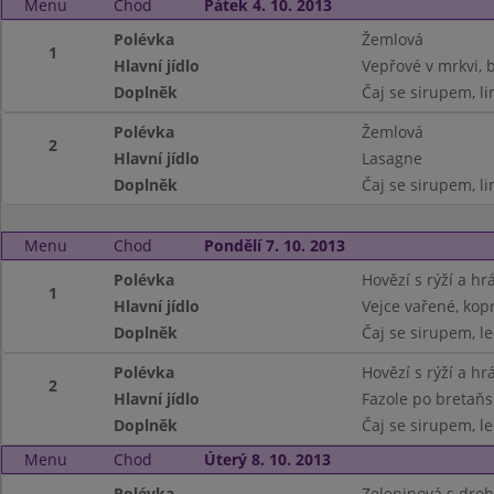
Menu
Chod
Pátek 4. 10. 2013
Polévka
Žemlová
1
Hlavní jídlo
Vepřové v mrkvi,
Doplněk
Čaj se sirupem, l
Polévka
Žemlová
2
Hlavní jídlo
Lasagne
Doplněk
Čaj se sirupem, l
Menu
Chod
Pondělí 7. 10. 2013
Polévka
Hovězí s rýží a h
1
Hlavní jídlo
Vejce vařené, kop
Doplněk
Čaj se sirupem, le
Polévka
Hovězí s rýží a h
2
Hlavní jídlo
Fazole po bretaňs
Doplněk
Čaj se sirupem, le
Menu
Chod
Úterý 8. 10. 2013
Polévka
Zeleninová s dro