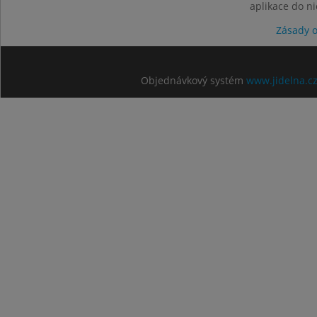
aplikace do n
Zásady 
Objednávkový systém
www.jidelna.c