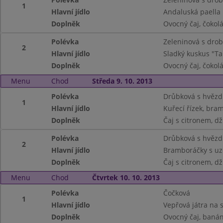
1
Hlavní jídlo
Andaluská paella
Doplněk
Ovocný čaj, čokol
Polévka
Zeleninová s dro
2
Hlavní jídlo
Sladký kuskus "Tah
Doplněk
Ovocný čaj, čokol
Menu
Chod
Středa 9. 10. 2013
Polévka
Drůbková s hvězd
1
Hlavní jídlo
Kuřecí řízek, bra
Doplněk
Čaj s citronem, dž
Polévka
Drůbková s hvězd
2
Hlavní jídlo
Bramboráčky s uze
Doplněk
Čaj s citronem, dž
Menu
Chod
Čtvrtek 10. 10. 2013
Polévka
Čočková
1
Hlavní jídlo
Vepřová játra na s
Doplněk
Ovocný čaj, banán