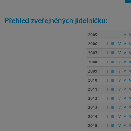
Přehled zveřejněných jídelníčků:
2005:
V
V
2006:
I
II
III
IV
V
V
2007:
I
II
III
IV
V
V
2008:
I
II
III
IV
V
V
2009:
I
II
III
IV
V
V
2010:
I
II
III
IV
V
V
2011:
I
II
III
IV
V
V
2012:
I
II
III
IV
V
V
2013:
I
II
III
IV
V
V
2014:
I
II
III
IV
V
V
2015:
I
II
III
IV
V
V