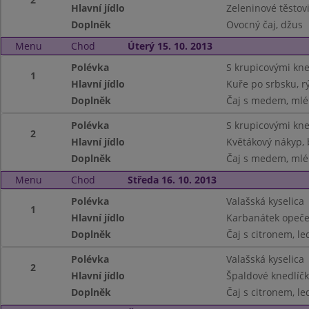
Hlavní jídlo
Zeleninové těstov
Doplněk
Ovocný čaj, džus
Menu
Chod
Úterý 15. 10. 2013
Polévka
S krupicovými kne
1
Hlavní jídlo
Kuře po srbsku, r
Doplněk
Čaj s medem, mlék
Polévka
S krupicovými kne
2
Hlavní jídlo
Květákový nákyp,
Doplněk
Čaj s medem, mlék
Menu
Chod
Středa 16. 10. 2013
Polévka
Valašská kyselica
1
Hlavní jídlo
Karbanátek opeče
Doplněk
Čaj s citronem, led
Polévka
Valašská kyselica
2
Hlavní jídlo
Špaldové knedlíčk
Doplněk
Čaj s citronem, led