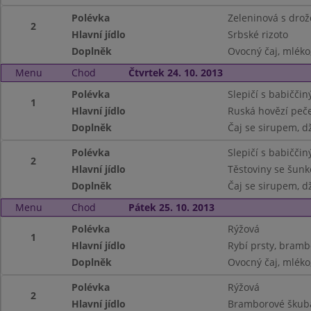
Polévka
Zeleninová s drož
2
Hlavní jídlo
Srbské rizoto
Doplněk
Ovocný čaj, mléko,
Menu
Chod
Čtvrtek 24. 10. 2013
Polévka
Slepičí s babičči
1
Hlavní jídlo
Ruská hovězí peče
Doplněk
Čaj se sirupem, d
Polévka
Slepičí s babičči
2
Hlavní jídlo
Těstoviny se šun
Doplněk
Čaj se sirupem, d
Menu
Chod
Pátek 25. 10. 2013
Polévka
Rýžová
1
Hlavní jídlo
Rybí prsty, bramb
Doplněk
Ovocný čaj, mléko,
Polévka
Rýžová
2
Hlavní jídlo
Bramborové škubá