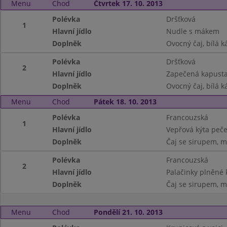
Menu
Chod
Čtvrtek 17. 10. 2013
Polévka
Dršťková
1
Hlavní jídlo
Nudle s mákem
Doplněk
Ovocný čaj, bílá 
Polévka
Dršťková
2
Hlavní jídlo
Zapečená kapusta
Doplněk
Ovocný čaj, bílá 
Menu
Chod
Pátek 18. 10. 2013
Polévka
Francouzská
1
Hlavní jídlo
Vepřová kýta peč
Doplněk
Čaj se sirupem, m
Polévka
Francouzská
2
Hlavní jídlo
Palačinky plněné
Doplněk
Čaj se sirupem, m
Menu
Chod
Pondělí 21. 10. 2013