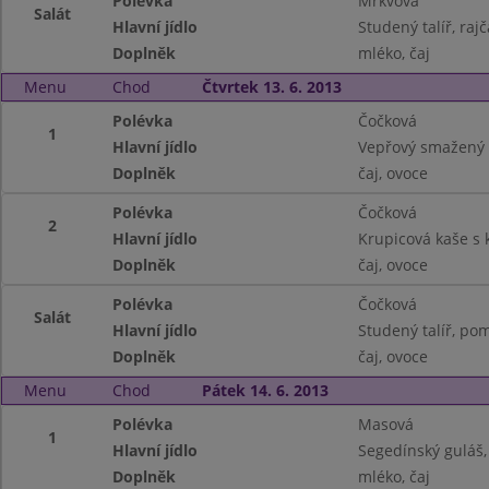
Polévka
Mrkvová
Salát
Hlavní jídlo
Studený talíř, rajč
Doplněk
mléko, čaj
Menu
Chod
Čtvrtek 13. 6. 2013
Polévka
Čočková
1
Hlavní jídlo
Vepřový smažený 
Doplněk
čaj, ovoce
Polévka
Čočková
2
Hlavní jídlo
Krupicová kaše s
Doplněk
čaj, ovoce
Polévka
Čočková
Salát
Hlavní jídlo
Studený talíř, po
Doplněk
čaj, ovoce
Menu
Chod
Pátek 14. 6. 2013
Polévka
Masová
1
Hlavní jídlo
Segedínský guláš,
Doplněk
mléko, čaj