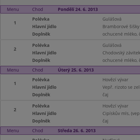
Menu
Chod
Pondělí 24. 6. 2013
Polévka
Gulášová
1
Hlavní jídlo
Bramborové šišky
Doplněk
ochucené mléko, č
Polévka
Gulášová
2
Hlavní jídlo
Chodovský závitek 
Doplněk
ochucené mléko, č
Menu
Chod
Úterý 25. 6. 2013
Polévka
Hovězí vývar
1
Hlavní jídlo
Vepř. rizoto se ze
Doplněk
čaj
Polévka
Hovězí vývar
2
Hlavní jídlo
Cipískův mls, (vep
Doplněk
čaj
Menu
Chod
Středa 26. 6. 2013