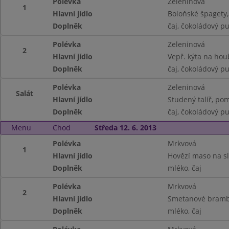
Polévka
Zeleninová
1
Hlavní jídlo
Boloňské špagety,
Doplněk
čaj, čokoládový p
Polévka
Zeleninová
2
Hlavní jídlo
Vepř. kýta na hou
Doplněk
čaj, čokoládový p
Polévka
Zeleninová
Salát
Hlavní jídlo
Studený talíř, po
Doplněk
čaj, čokoládový p
Menu
Chod
Středa 12. 6. 2013
Polévka
Mrkvová
1
Hlavní jídlo
Hovězí maso na sl
Doplněk
mléko, čaj
Polévka
Mrkvová
2
Hlavní jídlo
Smetanové brambor
Doplněk
mléko, čaj