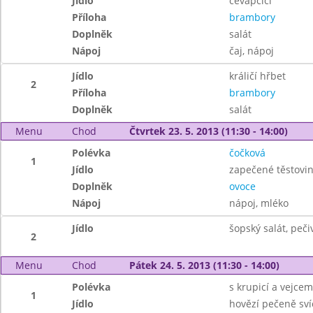
Jídlo
čevapčiči
Příloha
brambory
Doplněk
salát
Nápoj
čaj, nápoj
Jídlo
králičí hřbet
2
Příloha
brambory
Doplněk
salát
Menu
Chod
Čtvrtek 23. 5. 2013 (11:30 - 14:00)
Polévka
čočková
1
Jídlo
zapečené těstovi
Doplněk
ovoce
Nápoj
nápoj, mléko
Jídlo
šopský salát, peči
2
Menu
Chod
Pátek 24. 5. 2013 (11:30 - 14:00)
Polévka
s krupicí a vejcem
1
Jídlo
hovězí pečeně sví