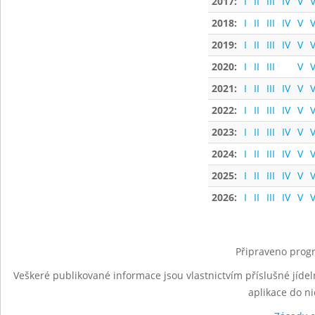
2017:
I
II
III
IV
V
V
2018:
I
II
III
IV
V
V
2019:
I
II
III
IV
V
V
2020:
I
II
III
V
V
2021:
I
II
III
IV
V
V
2022:
I
II
III
IV
V
V
2023:
I
II
III
IV
V
V
2024:
I
II
III
IV
V
V
2025:
I
II
III
IV
V
V
2026:
I
II
III
IV
V
V
Připraveno progr
Veškeré publikované informace jsou vlastnictvím příslušné jídel
aplikace do n