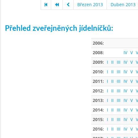
Březen 2013
Duben 2013
Přehled zveřejněných jídelníčků:
2006:
2008:
IV
V
V
2009:
I
II
III
IV
V
V
2010:
I
II
III
IV
V
V
2011:
I
II
III
IV
V
V
2012:
I
II
III
IV
V
V
2013:
I
II
III
IV
V
V
2014:
I
II
III
IV
V
V
2015:
I
II
III
IV
V
V
2016:
I
II
III
IV
V
V