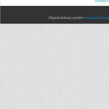
Zásady 
Objednávkový systém
www.jidelna.c