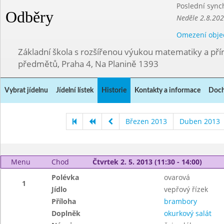
Poslední sync
Odběry
Neděle 2.8.20
Omezení obje
Základní škola s rozšířenou výukou matematiky a př
předmětů, Praha 4, Na Planině 1393
Vybrat jídelnu
Jídelní lístek
Historie
Kontakty a informace
Doch
Březen 2013
Duben 2013
Menu
Chod
Čtvrtek 2. 5. 2013 (11:30 - 14:00)
Polévka
ovarová
1
Jídlo
vepřový řízek
Příloha
brambory
Doplněk
okurkový salát