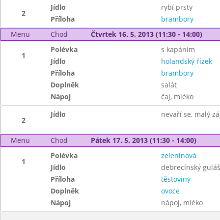
Jídlo
rybí prsty
2
Příloha
brambory
Menu
Chod
Čtvrtek 16. 5. 2013 (11:30 - 14:00)
Polévka
s kapáním
1
Jídlo
holandský řízek
Příloha
brambory
Doplněk
salát
Nápoj
čaj, mléko
Jídlo
nevaří se, malý z
2
Menu
Chod
Pátek 17. 5. 2013 (11:30 - 14:00)
Polévka
zeleninová
1
Jídlo
debrecínský gulá
Příloha
těstoviny
Doplněk
ovoce
Nápoj
nápoj, mléko