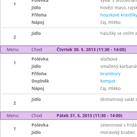
Polévka
vývar s těstovina
1
Jídlo
hovězí maso, raj
Příloha
houskové knedlík
Nápoj
čaj, mléko
Jídlo
halušky se zelím 
2
Menu
Chod
Čtvrtek 30. 5. 2013 (11:30 - 14:00)
Polévka
vločková
1
Jídlo
smažený karbaná
Příloha
brambory
Doplněk
kompot
Nápoj
čaj, mléko
Jídlo
těstovinový salát
2
Menu
Chod
Pátek 31. 5. 2013 (11:30 - 14:00)
Polévka
zeleninová s frid
1
Jídlo
moravský brabec