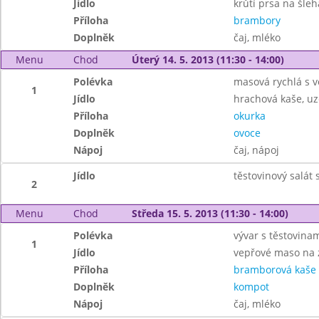
Jídlo
krůtí prsa na šle
Příloha
brambory
Doplněk
čaj, mléko
Menu
Chod
Úterý 14. 5. 2013 (11:30 - 14:00)
Polévka
masová rychlá s v
1
Jídlo
hrachová kaše, u
Příloha
okurka
Doplněk
ovoce
Nápoj
čaj, nápoj
Jídlo
těstovinový salát 
2
Menu
Chod
Středa 15. 5. 2013 (11:30 - 14:00)
Polévka
vývar s těstovina
1
Jídlo
vepřové maso na 
Příloha
bramborová kaše
Doplněk
kompot
Nápoj
čaj, mléko