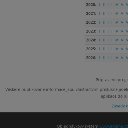
2020:
I
II
III
IV
V
V
2021:
I
II
III
IV
V
V
2022:
I
II
III
IV
V
V
2023:
I
II
III
IV
V
V
2024:
I
II
III
IV
V
V
2025:
I
II
III
IV
V
V
2026:
I
II
III
IV
V
V
Připraveno progr
Veškeré publikované informace jsou vlastnictvím příslušné jídel
aplikace do n
Zásady 
Objednávkový systém
www.jidelna.c