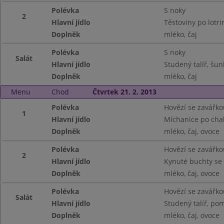
Polévka
S noky
2
Hlavní jídlo
Těstoviny po lotri
Doplněk
mléko, čaj
Polévka
S noky
Salát
Hlavní jídlo
Studený talíř, šu
Doplněk
mléko, čaj
Menu
Chod
Čtvrtek 21. 2. 2013
Polévka
Hovězí se zavářko
1
Hlavní jídlo
Míchanice po cha
Doplněk
mléko, čaj, ovoce
Polévka
Hovězí se zavářko
2
Hlavní jídlo
Kynuté buchty se
Doplněk
mléko, čaj, ovoce
Polévka
Hovězí se zavářko
Salát
Hlavní jídlo
Studený talíř, pom
Doplněk
mléko, čaj, ovoce