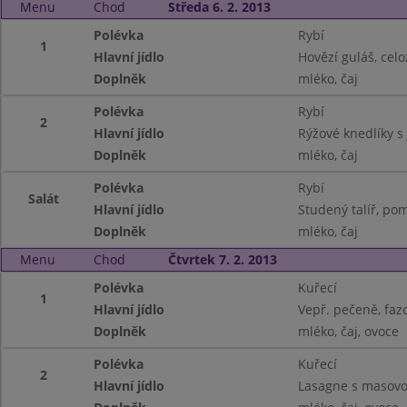
Menu
Chod
Středa 6. 2. 2013
Polévka
Rybí
1
Hlavní jídlo
Hovězí guláš, cel
Doplněk
mléko, čaj
Polévka
Rybí
2
Hlavní jídlo
Rýžové knedlíky s
Doplněk
mléko, čaj
Polévka
Rybí
Salát
Hlavní jídlo
Studený talíř, pom
Doplněk
mléko, čaj
Menu
Chod
Čtvrtek 7. 2. 2013
Polévka
Kuřecí
1
Hlavní jídlo
Vepř. pečeně, faz
Doplněk
mléko, čaj, ovoce
Polévka
Kuřecí
2
Hlavní jídlo
Lasagne s masovo