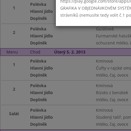
https://play.google.com/store/apps/
Polévka
Gulášová
1
GRAFIKA V OBJEDNÁVKOVÉM SYSTÉMU -
Hlavní jídlo
Čočka po srbsku, 
strávníků (nemusíte tedy volit č.1 
Doplněk
ochucené mléko, 
Polévka
Gulášová
2
Hlavní jídlo
Furmanské haluš
Doplněk
ochucené mléko, 
Menu
Chod
Úterý 5. 2. 2013
Polévka
Kmínová
1
Hlavní jídlo
Čufty v rajské omá
Doplněk
mléko, čaj, ovoce
Polévka
Kmínová
2
Hlavní jídlo
Rizoto z benátek
Doplněk
mléko, čaj, ovoce
Polévka
Kmínová
Salát
Hlavní jídlo
Studený talíř, pom
Doplněk
mléko, čaj, ovoce