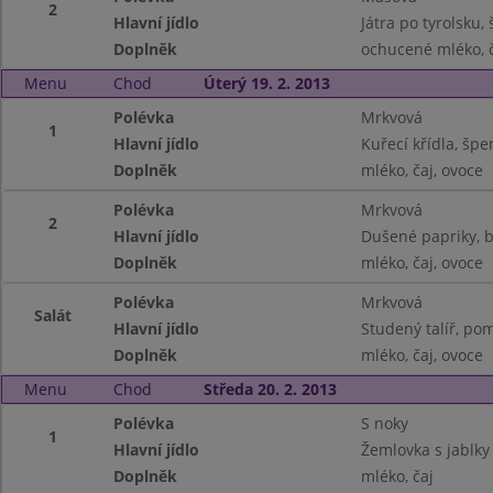
2
Hlavní jídlo
Játra po tyrolsku,
Doplněk
ochucené mléko, 
Menu
Chod
Úterý 19. 2. 2013
Polévka
Mrkvová
1
Hlavní jídlo
Kuřecí křídla, špe
Doplněk
mléko, čaj, ovoce
Polévka
Mrkvová
2
Hlavní jídlo
Dušené papriky, 
Doplněk
mléko, čaj, ovoce
Polévka
Mrkvová
Salát
Hlavní jídlo
Studený talíř, po
Doplněk
mléko, čaj, ovoce
Menu
Chod
Středa 20. 2. 2013
Polévka
S noky
1
Hlavní jídlo
Žemlovka s jablky
Doplněk
mléko, čaj