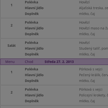
Polévka
Hovězí
1
Hlavní jídlo
Aljašská treska, z
Doplněk
mléko, čaj
Polévka
Hovězí
2
Hlavní jídlo
Hovězí maso na ž
Doplněk
mléko, čaj
Polévka
Hovězí
Salát
Hlavní jídlo
Studený talíř, pom
Doplněk
mléko, čaj
Menu
Chod
Středa 27. 2. 2013
Polévka
Pórková s vejci
1
Hlavní jídlo
Pečený králík, červ
Doplněk
mléko, čaj
Polévka
Pórková s vejci
2
Hlavní jídlo
Policejní krokety,
Doplněk
mléko, čaj