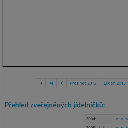
Prosinec 2012
Leden 2013
Přehled zveřejněných jídelníčků:
2004:
IV
V
V
2005:
I
II
III
IV
V
V