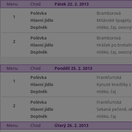
Menu
Chod
Pátek 22. 2. 2013
Polévka
Bramborová
1
Hlavní jídlo
Milánské špagety,
Doplněk
mléko, čaj, ovocný
Polévka
Bramborová
2
Hlavní jídlo
Hrášek po bretaň
Doplněk
mléko, čaj, ovocný
Menu
Chod
Pondělí 25. 2. 2013
Polévka
Frankfurtská
1
Hlavní jídlo
Kynuté knedlíky s
Doplněk
mléko, čaj
Polévka
Frankfurtská
2
Hlavní jídlo
Sekaná pečeně, o
Doplněk
mléko, čaj
Menu
Chod
Úterý 26. 2. 2013