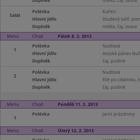
Doplněk
mléko, čaj, ovoce
Polévka
Kuřecí
Salát
Hlavní jídlo
Studený talíř, pom
Doplněk
mléko, čaj, ovoce
Menu
Chod
Pátek 8. 2. 2013
Polévka
Nudlová
1
Hlavní jídlo
Asijská pánev (kuř
Doplněk
čaj, pudink
Polévka
Nudlová
2
Hlavní jídlo
Filé po cikánsku,
Doplněk
čaj, pudink
Menu
Chod
Pondělí 11. 2. 2013
Polévka
Jarní prázdniny
1
Menu
Chod
Úterý 12. 2. 2013