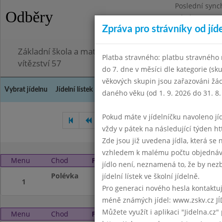
Poslední sync
Odběry
Pátek 3.7.2026
Zpráva pro strávníky od jíd
Omezení obje
Základní škola a mateřská škola Chodov, Praha 4, K
Platba stravného: platbu stravného n
vítězství 57
do 7. dne v měsíci dle kategorie (sk
věkových skupin jsou zařazováni žác
Vybrat jídelnu
Jídelní lístek
Historie
Kontakty a informace
Doch
daného věku (od 1. 9. 2026 do 31. 8.
Pokud máte v jídelníčku navoleno jídlo
Prosinec 2012
Leden 2013
vždy v pátek na následující týden htt
Zde jsou již uvedena jídla, která se
vzhledem k malému počtu objednávek
Menu
Chod
Pátek 1. 2. 2013
jídlo není, neznamená to, že by nezby
Polévka
Pololetní prázdni
jídelní lístek ve školní jídelně.
1
Pro generaci nového hesla kontaktujt
méně známých jídel: www.zskv.cz JÍ
Můžete využít i aplikaci "Jidelna.cz"
Menu
Chod
Pondělí 4. 2. 2013