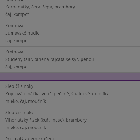
Karbanátky, červ. řepa, brambory
čaj, kompot
Kmínová
Šumavské nudle
čaj, kompot
Kmínová
Studený talíř, plněná rajčata se sýr. pěnou
čaj, kompot
Slepičí s noky
Koprová omáčka, vepř. pečeně, špaldové knedlíky
mléko, čaj, moučník
Slepičí s noky
Vihorlatský řízek (kuř. maso), brambory
mléko, čaj, moučník
Pro malý zájem zrušeno