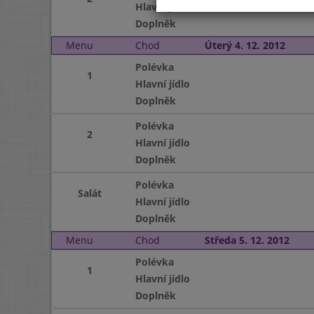
Hlavní jídlo
Doplněk
Menu
Chod
Úterý 4. 12. 2012
Polévka
1
Hlavní jídlo
Doplněk
Polévka
2
Hlavní jídlo
Doplněk
Polévka
Salát
Hlavní jídlo
Doplněk
Menu
Chod
Středa 5. 12. 2012
Polévka
1
Hlavní jídlo
Doplněk