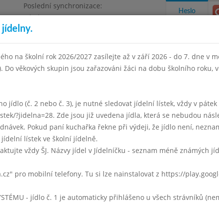
Poslední synchronizace:
Heslo
Pátek 3.7.2026 12:21
jídelny.
Omezení objednávek
ha 4, Květnového vítězství 57
ého na školní rok 2026/2027 zasílejte až v září 2026 - do 7. dne v mě
I). Do věkových skupin jsou zařazováni žáci na dobu školního roku,
takty a informace
Docházka
Aktivity
 jídlo (č. 2 nebo č. 3), je nutné sledovat jídelní lístek, vždy v páte
listek/?jidelna=28. Zde jsou již uvedena jídla, která se nebudou násl
en 2012
Listopad 2012
Prosinec 2012
Leden 2013
Únor 
ávek. Pokud paní kuchařka řekne při výdeji, že jídlo není, neznam
jídelní lístek ve školní jídelně.
Týden 49
aktujte vždy ŠJ. Názvy jídel v Jídelníčku - seznam méně známých jí
Gulášová
a.cz" pro mobilní telefony. Tu si lze nainstalovat z https://play.goo
Zeleninové rizoto, sýr
mléko, čaj, kompot
U - jídlo č. 1 je automaticky přihlášeno u všech strávníků (nemu
Gulášová