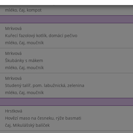
Masová kostka, brambory
mléko, čaj, kompot
Mrkvová
Kuřecí fazolový kotlík, domácí pečivo
mléko, čaj, moučník
Mrkvová
Škubánky s mákem
mléko, čaj, moučník
Mrkvová
Studený talíř, pom. labužnická, zelenina
mléko, čaj, moučník
Hrstková
Hovězí maso na česneku, rýže basmati
čaj, Mikulášský balíček