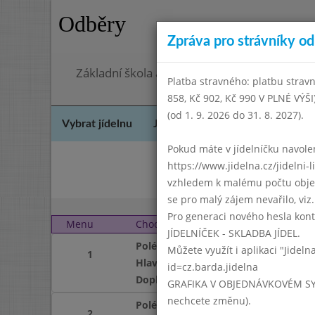
Odběry
Zpráva pro strávníky od 
Základní škola a mateřská škola Chodov, Pra
Platba stravného: platbu stravn
858, Kč 902, Kč 990 V PLNÉ VÝŠ
(od 1. 9. 2026 do 31. 8. 2027).
Vybrat jídelnu
Jídelní lístek
Historie
Kon
Pokud máte v jídelníčku navoleno
https://www.jidelna.cz/jidelni-
Říj
vzhledem k malému počtu objedn
se pro malý zájem nevařilo, viz. 
Pro generaci nového hesla kont
Menu
Chod
Pondělí 3. 12. 2012
JÍDELNÍČEK - SKLADBA JÍDEL.
Polévka
Můžete využít i aplikaci "Jideln
1
Hlavní jídlo
id=cz.barda.jidelna
Doplněk
GRAFIKA V OBJEDNÁVKOVÉM SYSTÉM
nechcete změnu).
Polévka
2