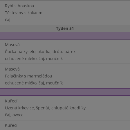
Rybí s houskou
Těstoviny s kakaem
čaj
Týden 51
Masová
Čočka na kyselo, okurka, drůb. párek
ochucené mléko, čaj, moučník
Masová
Palačinky s marmeládou
ochucené mléko, čaj, moučník
Kuřecí
Uzená krkovice, špenát, chlupaté knedlíky
čaj, ovoce
Kuřecí