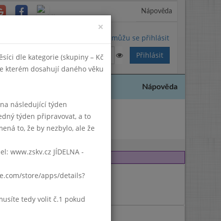
Nápověda
Close
×
Nemůžu se přihlásit
síci dle kategorie (skupiny – Kč
 ve kterém dosahují daného věku
Nápověda
k na následující týden
edný týden připravovat, a to
2013
ená to, že by nezbylo, ale že
del: www.zskv.cz JÍDELNA -
gle.com/store/apps/details?
síte tedy volit č.1 pokud