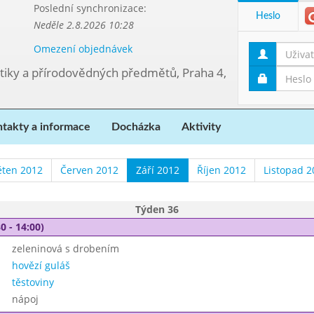
Poslední synchronizace:
Heslo
Neděle 2.8.2026 10:28
Omezení objednávek
tiky a přírodovědných předmětů, Praha 4,
takty a informace
Docházka
Aktivity
ěten 2012
Červen 2012
Září 2012
Říjen 2012
Listopad 2
Týden 36
0 - 14:00)
zeleninová s drobením
hovězí guláš
těstoviny
nápoj