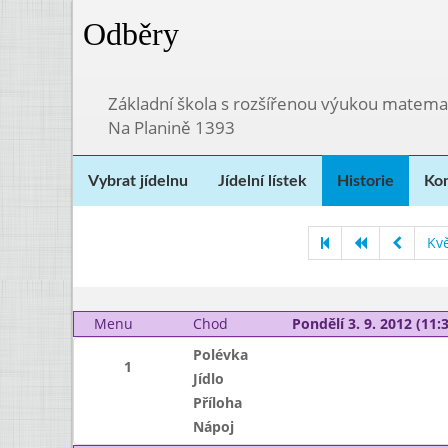
Odběry
Základní škola s rozšířenou výukou matema
Na Planině 1393
Vybrat jídelnu
Jídelní lístek
Historie
Kon
Kv
Menu
Chod
Pondělí 3. 9. 2012 (11:3
Polévka
1
Jídlo
Příloha
Nápoj