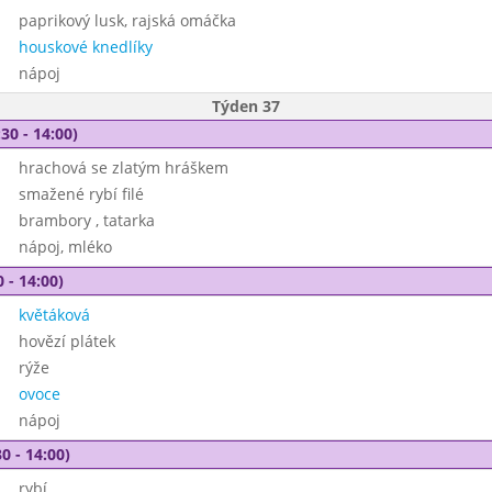
paprikový lusk, rajská omáčka
houskové knedlíky
nápoj
Týden 37
30 - 14:00)
hrachová se zlatým hráškem
smažené rybí filé
brambory , tatarka
nápoj, mléko
 - 14:00)
květáková
hovězí plátek
rýže
ovoce
nápoj
0 - 14:00)
rybí