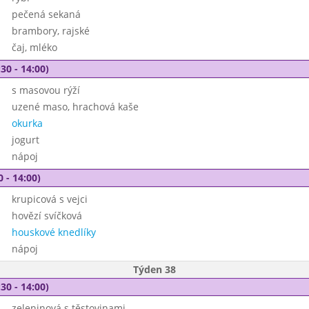
pečená sekaná
brambory, rajské
čaj, mléko
30 - 14:00)
s masovou rýží
uzené maso, hrachová kaše
okurka
jogurt
nápoj
0 - 14:00)
krupicová s vejci
hovězí svíčková
houskové knedlíky
nápoj
Týden 38
30 - 14:00)
zeleninová s těstovinami