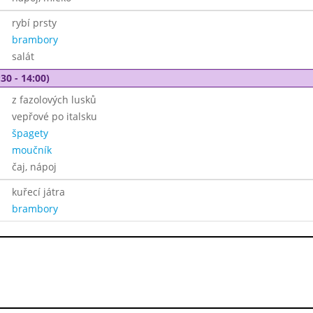
rybí prsty
brambory
salát
30 - 14:00)
z fazolových lusků
vepřové po italsku
špagety
moučník
čaj, nápoj
kuřecí játra
brambory