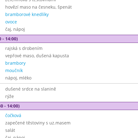
hovězí maso na česneku, špenát
bramborové knedlíky
ovoce
čaj, nápoj
 - 14:00)
rajská s drobením
vepřové maso, dušená kapusta
brambory
moučník
nápoj, mléko
dušené srdce na slanině
rýže
0 - 14:00)
čočková
zapečené těstoviny s uz.masem
salát
čaj, nápoj