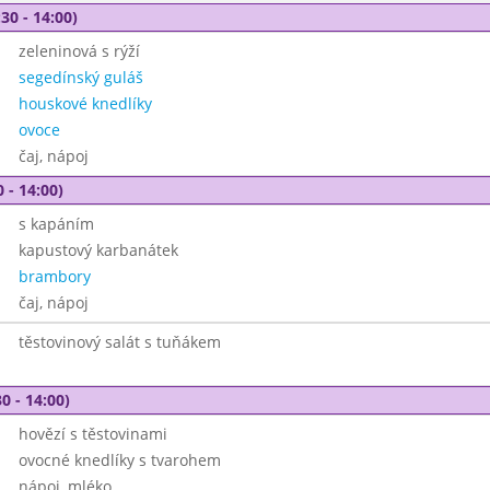
30 - 14:00)
zeleninová s rýží
segedínský guláš
houskové knedlíky
ovoce
čaj, nápoj
 - 14:00)
s kapáním
kapustový karbanátek
brambory
čaj, nápoj
těstovinový salát s tuňákem
0 - 14:00)
hovězí s těstovinami
ovocné knedlíky s tvarohem
nápoj, mléko