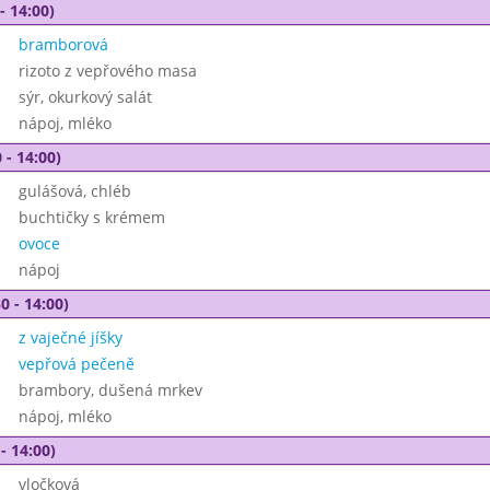
- 14:00)
bramborová
rizoto z vepřového masa
sýr, okurkový salát
nápoj, mléko
 - 14:00)
gulášová, chléb
buchtičky s krémem
ovoce
nápoj
0 - 14:00)
z vaječné jíšky
vepřová pečeně
brambory, dušená mrkev
nápoj, mléko
- 14:00)
vločková