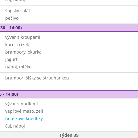
šopský salát
pečivo
30 - 14:00)
vývar s kroupami
kuřecí řízek
brambory, okurka
jogurt
nápoj, mléko
brambor. šišky se strouhankou
0 - 14:00)
vývar s nudlemi
vepřové maso, zelí
houskové knedlíky
čaj, nápoj
Týden 39