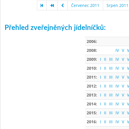
Červenec 2011
Srpen 2011
Přehled zveřejněných jídelníčků:
2006:
2008:
IV
V
V
2009:
I
II
III
IV
V
V
2010:
I
II
III
IV
V
V
2011:
I
II
III
IV
V
V
2012:
I
II
III
IV
V
V
2013:
I
II
III
IV
V
V
2014:
I
II
III
IV
V
V
2015:
I
II
III
IV
V
V
2016:
I
II
III
IV
V
V