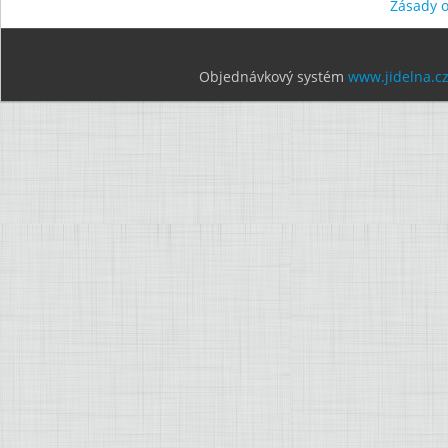
Zásady 
Objednávkový systém
www.jidelna.c