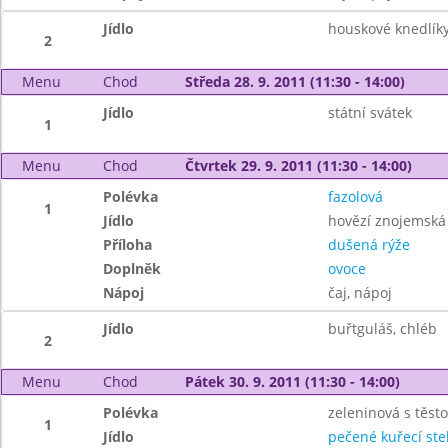
Jídlo
houskové knedlíky
2
Menu
Chod
Středa 28. 9. 2011 (11:30 - 14:00)
Jídlo
státní svátek
1
Menu
Chod
Čtvrtek 29. 9. 2011 (11:30 - 14:00)
Polévka
fazolová
1
Jídlo
hovězí znojemská
Příloha
dušená rýže
Doplněk
ovoce
Nápoj
čaj, nápoj
Jídlo
buřtguláš, chléb
2
Menu
Chod
Pátek 30. 9. 2011 (11:30 - 14:00)
Polévka
zeleninová s těst
1
Jídlo
pečené kuřecí st