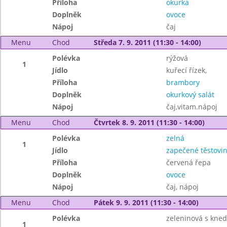
Příloha
okurka
Doplněk
ovoce
Nápoj
čaj
Menu
Chod
Středa 7. 9. 2011 (11:30 - 14:00)
Polévka
rýžová
1
Jídlo
kuřecí řízek,
Příloha
brambory
Doplněk
okurkový salát
Nápoj
čaj,vitam.nápoj
Menu
Chod
Čtvrtek 8. 9. 2011 (11:30 - 14:00)
Polévka
zelná
1
Jídlo
zapečené těstovi
Příloha
červená řepa
Doplněk
ovoce
Nápoj
čaj, nápoj
Menu
Chod
Pátek 9. 9. 2011 (11:30 - 14:00)
Polévka
zeleninová s kned
1