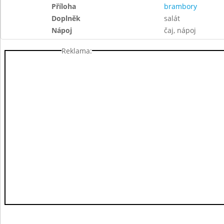
Příloha
brambory
Doplněk
salát
Nápoj
čaj, nápoj
Reklama: