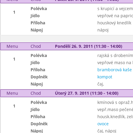
Polévka
s krupicí a vejcem
1
Jídlo
vepřové na papri
Příloha
houskový knedlík
Nápoj
nápoj
Menu
Chod
Pondělí 26. 9. 2011 (11:30 - 14:00)
Polévka
rajská s drobení
1
Jídlo
vepřové maso na
Příloha
bramborová kaše
Doplněk
kompot
Nápoj
čaj,
Menu
Chod
Úterý 27. 9. 2011 (11:30 - 14:00)
Polévka
kmínová s opraž.
1
Jídlo
vepř.maso pečené
Příloha
housk.knedlík, zel
Doplněk
ovoce
Nápoj
čaj, nápoj