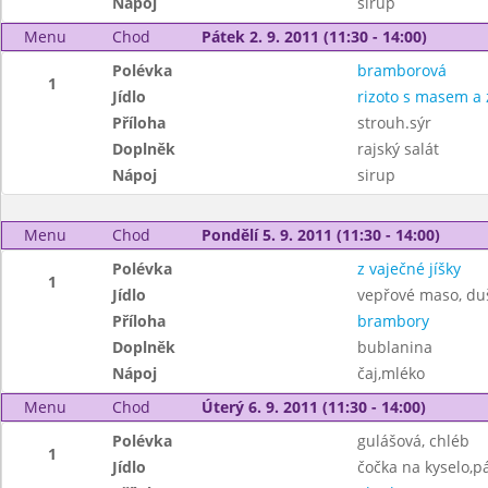
Nápoj
sirup
Menu
Chod
Pátek 2. 9. 2011 (11:30 - 14:00)
Polévka
bramborová
1
Jídlo
rizoto s masem a 
Příloha
strouh.sýr
Doplněk
rajský salát
Nápoj
sirup
Menu
Chod
Pondělí 5. 9. 2011 (11:30 - 14:00)
Polévka
z vaječné jíšky
1
Jídlo
vepřové maso, du
Příloha
brambory
Doplněk
bublanina
Nápoj
čaj,mléko
Menu
Chod
Úterý 6. 9. 2011 (11:30 - 14:00)
Polévka
gulášová, chléb
1
Jídlo
čočka na kyselo,p