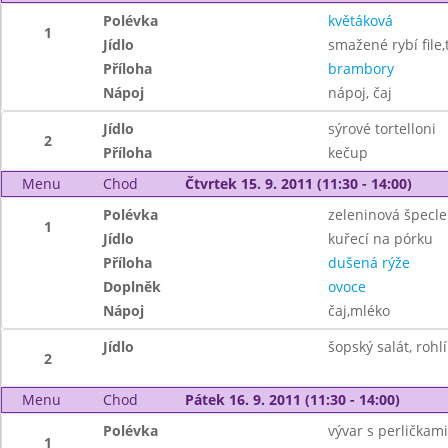
Polévka
květáková
1
Jídlo
smažené rybí file
Příloha
brambory
Nápoj
nápoj, čaj
Jídlo
sýrové tortelloni
2
Příloha
kečup
Menu
Chod
Čtvrtek 15. 9. 2011 (11:30 - 14:00)
Polévka
zeleninová špecle
1
Jídlo
kuřecí na pórku
Příloha
dušená rýže
Doplněk
ovoce
Nápoj
čaj,mléko
Jídlo
šopský salát, rohlí
2
Menu
Chod
Pátek 16. 9. 2011 (11:30 - 14:00)
Polévka
vývar s perličkami
1