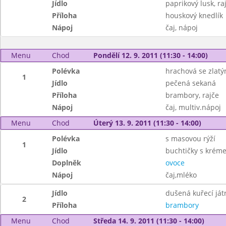
Jídlo
paprikový lusk, r
Příloha
houskový knedlík
Nápoj
čaj, nápoj
Menu
Chod
Pondělí 12. 9. 2011 (11:30 - 14:00)
Polévka
hrachová se zlat
1
Jídlo
pečená sekaná
Příloha
brambory, rajče
Nápoj
čaj, multiv.nápoj
Menu
Chod
Úterý 13. 9. 2011 (11:30 - 14:00)
Polévka
s masovou rýží
1
Jídlo
buchtičky s krém
Doplněk
ovoce
Nápoj
čaj,mléko
Jídlo
dušená kuřecí ját
2
Příloha
brambory
Menu
Chod
Středa 14. 9. 2011 (11:30 - 14:00)