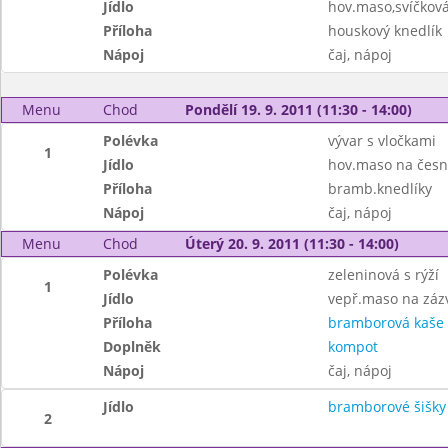
Jídlo
hov.maso,svíčkov
Příloha
houskový knedlík
Nápoj
čaj, nápoj
Menu
Chod
Pondělí 19. 9. 2011 (11:30 - 14:00)
Polévka
vývar s vločkami
1
Jídlo
hov.maso na česn
Příloha
bramb.knedlíky
Nápoj
čaj, nápoj
Menu
Chod
Úterý 20. 9. 2011 (11:30 - 14:00)
Polévka
zeleninová s rýží
1
Jídlo
vepř.maso na záz
Příloha
bramborová kaše
Doplněk
kompot
Nápoj
čaj, nápoj
Jídlo
bramborové šišky
2