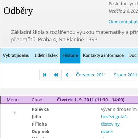
Poslední sync
Odběry
Neděle 2.8.20
Omezení obje
Základní škola s rozšířenou výukou matematiky a př
předmětů, Praha 4, Na Planině 1393
Vybrat jídelnu
Jídelní lístek
Historie
Kontakty a informace
Doch
Červenec 2011
Srpen 2011
Menu
Chod
Čtvrtek 1. 9. 2011 (11:30 - 14:00)
Polévka
vývar s drobením
1
Jídlo
hovězí guláš
Příloha
těstoviny
Doplněk
ovoce