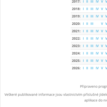
2017:
I
II
III
IV
V
V
2018:
I
II
III
IV
V
V
2019:
I
II
III
IV
V
V
2020:
I
II
III
V
V
2021:
I
II
III
IV
V
V
2022:
I
II
III
IV
V
V
2023:
I
II
III
IV
V
V
2024:
I
II
III
IV
V
V
2025:
I
II
III
IV
V
V
2026:
I
II
III
IV
V
V
Připraveno progr
Veškeré publikované informace jsou vlastnictvím příslušné jídel
aplikace do n