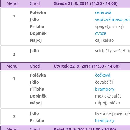
Menu
Chod
Středa 21. 9. 2011 (11:30 - 14:00)
Polévka
celerová
1
Jídlo
vepřové maso po i
Příloha
špagety, str.sýr
Doplněk
ovoce
Nápoj
čaj, kakao
Jídlo
vdolečky se šlehač
2
Menu
Chod
Čtvrtek 22. 9. 2011 (11:30 - 14:00)
Polévka
čočková
1
Jídlo
čevabčiči
Příloha
brambory
Doplněk
mexický salát
Nápoj
nápoj, mléko
Jídlo
květákosýrové říz
2
Příloha
brambory
Menu
Chod
Pátek 23. 9. 2011 (11:30 - 14:00)