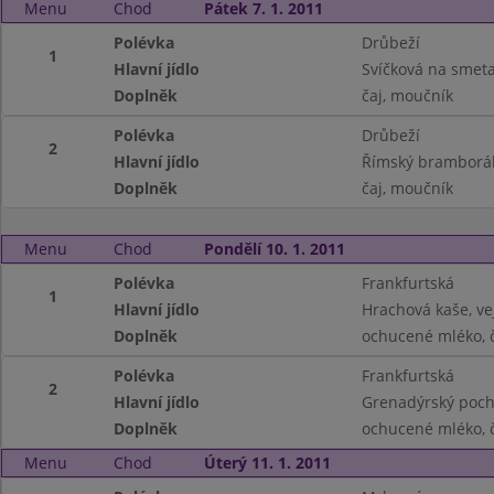
Menu
Chod
Pátek 7. 1. 2011
Polévka
Drůbeží
1
Hlavní jídlo
Svíčková na smeta
Doplněk
čaj, moučník
Polévka
Drůbeží
2
Hlavní jídlo
Římský bramborák,
Doplněk
čaj, moučník
Menu
Chod
Pondělí 10. 1. 2011
Polévka
Frankfurtská
1
Hlavní jídlo
Hrachová kaše, ve
Doplněk
ochucené mléko, 
Polévka
Frankfurtská
2
Hlavní jídlo
Grenadýrský poc
Doplněk
ochucené mléko, 
Menu
Chod
Úterý 11. 1. 2011