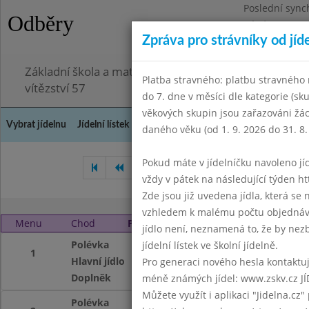
Poslední sync
Odběry
Pátek 3.7.2026
Zpráva pro strávníky od jíd
Omezení obje
Základní škola a mateřská škola Chodov, Praha 4, K
Platba stravného: platbu stravného n
vítězství 57
do 7. dne v měsíci dle kategorie (sk
věkových skupin jsou zařazováni žác
Vybrat jídelnu
Jídelní lístek
Historie
Kontakty a informace
Doch
daného věku (od 1. 9. 2026 do 31. 8.
Pokud máte v jídelníčku navoleno jídlo
Listopad 2010
Prosinec 201
vždy v pátek na následující týden htt
Zde jsou již uvedena jídla, která se
vzhledem k malému počtu objednávek
Menu
Chod
Pondělí 3. 1. 2011
jídlo není, neznamená to, že by nezby
Polévka
Gulášová
jídelní lístek ve školní jídelně.
1
Hlavní jídlo
Bavorské vdolky
Pro generaci nového hesla kontaktujt
Doplněk
ochucené mléko, č
méně známých jídel: www.zskv.cz JÍ
Můžete využít i aplikaci "Jidelna.cz"
Polévka
Gulášová