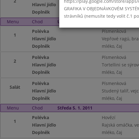
2
https://play.google.com/store/apps/
Hlavní jídlo
Kuskusový nákyp
GRAFIKA V OBJEDNÁVKOVÉM SYSTÉMU -
Doplněk
ochucené mléko, č
strávníků (nemusíte tedy volit č.1 
Menu
Chod
Úterý 4. 1. 2011
Polévka
Písmenková
1
Hlavní jídlo
Vepřové ragú, br
Doplněk
mléko, čaj
Polévka
Písmenková
2
Hlavní jídlo
Tortellini se sýr
Doplněk
mléko, čaj
Polévka
Písmenková
Salát
Hlavní jídlo
Studený talíř, vej
Doplněk
mléko, čaj
Menu
Chod
Středa 5. 1. 2011
Polévka
Hovězí
1
Hlavní jídlo
Rajská omáčka, ve
Doplněk
mléko, čaj