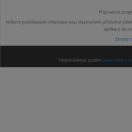
Připraveno progr
Veškeré publikované informace jsou vlastnictvím příslušné jídel
aplikace do n
Zásady 
Objednávkový systém
www.jidelna.c