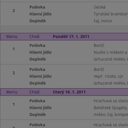
Polévka
Selská
2
Hlavní jídlo
Tyrolské brambor
Doplněk
čaj, ovoce
Menu
Chod
Pondělí 17. 1. 2011
Polévka
Boršč
1
Hlavní jídlo
Nudle s mákem a
Doplněk
ochucené mléko, č
Polévka
Boršč
2
Hlavní jídlo
Vepř. rizoto, sýr
Doplněk
ochucené mléko, č
Menu
Chod
Úterý 18. 1. 2011
Polévka
Hrachová se slan
1
Hlavní jídlo
Boloňské špagety,
Doplněk
mléko, čaj, kompo
Polévka
Hrachová se slan