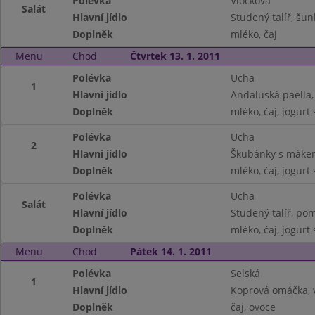
Polévka
Vločková
Salát
Hlavní jídlo
Studený talíř, šu
Doplněk
mléko, čaj
Menu
Chod
Čtvrtek 13. 1. 2011
Polévka
Ucha
1
Hlavní jídlo
Andaluská paella, 
Doplněk
mléko, čaj, jogurt
Polévka
Ucha
2
Hlavní jídlo
Škubánky s máke
Doplněk
mléko, čaj, jogurt
Polévka
Ucha
Salát
Hlavní jídlo
Studený talíř, pom
Doplněk
mléko, čaj, jogurt
Menu
Chod
Pátek 14. 1. 2011
Polévka
Selská
1
Hlavní jídlo
Koprová omáčka, 
Doplněk
čaj, ovoce