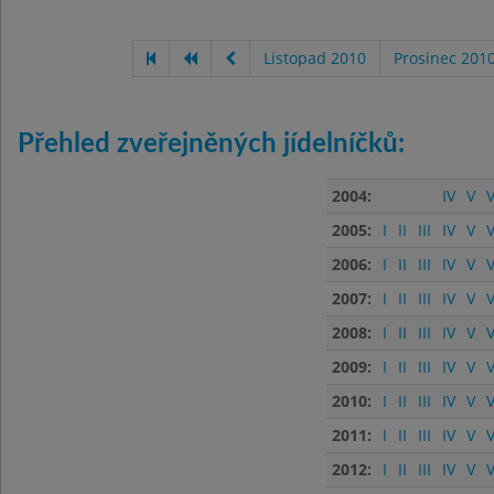
Listopad 2010
Prosinec 201
Přehled zveřejněných jídelníčků:
2004:
IV
V
V
2005:
I
II
III
IV
V
V
2006:
I
II
III
IV
V
V
2007:
I
II
III
IV
V
V
2008:
I
II
III
IV
V
V
2009:
I
II
III
IV
V
V
2010:
I
II
III
IV
V
V
2011:
I
II
III
IV
V
V
2012:
I
II
III
IV
V
V