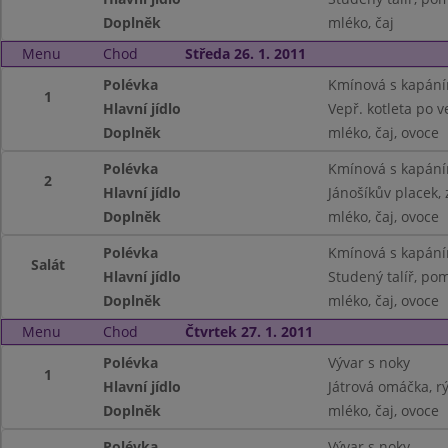
Doplněk
mléko, čaj
Menu
Chod
Středa 26. 1. 2011
Polévka
Kmínová s kapán
1
Hlavní jídlo
Vepř. kotleta po 
Doplněk
mléko, čaj, ovoce
Polévka
Kmínová s kapán
2
Hlavní jídlo
Jánošíkův placek, 
Doplněk
mléko, čaj, ovoce
Polévka
Kmínová s kapán
Salát
Hlavní jídlo
Studený talíř, po
Doplněk
mléko, čaj, ovoce
Menu
Chod
Čtvrtek 27. 1. 2011
Polévka
Vývar s noky
1
Hlavní jídlo
Játrová omáčka, r
Doplněk
mléko, čaj, ovoce
Polévka
Vývar s noky