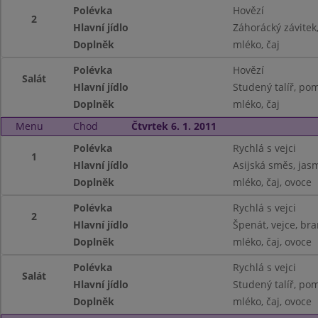
Polévka
Hovězí
2
Hlavní jídlo
Záhorácký závitek
Doplněk
mléko, čaj
Polévka
Hovězí
Salát
Hlavní jídlo
Studený talíř, pom
Doplněk
mléko, čaj
Menu
Chod
Čtvrtek 6. 1. 2011
Polévka
Rychlá s vejci
1
Hlavní jídlo
Asijská směs, jas
Doplněk
mléko, čaj, ovoce
Polévka
Rychlá s vejci
2
Hlavní jídlo
Špenát, vejce, br
Doplněk
mléko, čaj, ovoce
Polévka
Rychlá s vejci
Salát
Hlavní jídlo
Studený talíř, po
Doplněk
mléko, čaj, ovoce