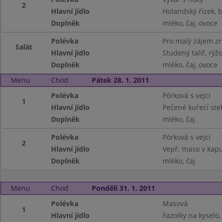
2
Hlavní jídlo
Holandský řízek,
Doplněk
mléko, čaj, ovoce
Polévka
Pro malý zájem z
Salát
Hlavní jídlo
Studený talíř, rýžo
Doplněk
mléko, čaj, ovoce
Menu
Chod
Pátek 28. 1. 2011
Polévka
Pórková s vejci
1
Hlavní jídlo
Pečené kuřecí ste
Doplněk
mléko, čaj
Polévka
Pórková s vejci
2
Hlavní jídlo
Vepř. maso v kap
Doplněk
mléko, čaj
Menu
Chod
Pondělí 31. 1. 2011
Polévka
Masová
1
Hlavní jídlo
Fazolky na kyselo