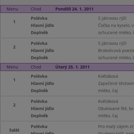
Menu
Chod
Pondělí 24. 1. 2011
Polévka
S játrovou rýží
1
Hlavní jídlo
Čočka na kyselo, v
Doplněk
ochucené mléko, 
Polévka
S játrovou rýží
2
Hlavní jídlo
Brokolicová poezi
Doplněk
ochucené mléko, 
Menu
Chod
Úterý 25. 1. 2011
Polévka
Květáková
1
Hlavní jídlo
Zapečené těstoviny
Doplněk
mléko, čaj
Polévka
Květáková
2
Hlavní jídlo
Obalované filé, b
Doplněk
mléko, čaj
Polévka
Pro malý zájem z
Salát
Hlavní jídlo
Studený talíř, pom