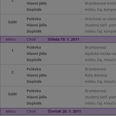
2
Hlavní jídlo
Bramborové knedl
Doplněk
mléko, čaj, kompo
Polévka
Hrachová se slan
Salát
Hlavní jídlo
Studený talíř, po
Doplněk
mléko, čaj, kompo
Menu
Chod
Středa 19. 1. 2011
Polévka
Bramborová
1
Hlavní jídlo
Aljašská treska na
Doplněk
mléko, čaj, moučn
Polévka
Bramborová
2
Hlavní jídlo
Rýže Bombaj
Doplněk
mléko, čaj, moučn
Polévka
Bramborová
Salát
Hlavní jídlo
Studený talíř, pom
Doplněk
mléko, čaj, moučn
Menu
Chod
Čtvrtek 20. 1. 2011