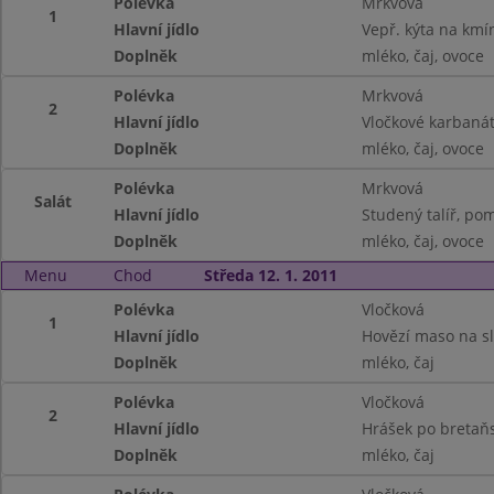
Polévka
Mrkvová
1
Hlavní jídlo
Vepř. kýta na kmín
Doplněk
mléko, čaj, ovoce
Polévka
Mrkvová
2
Hlavní jídlo
Vločkové karbaná
Doplněk
mléko, čaj, ovoce
Polévka
Mrkvová
Salát
Hlavní jídlo
Studený talíř, po
Doplněk
mléko, čaj, ovoce
Menu
Chod
Středa 12. 1. 2011
Polévka
Vločková
1
Hlavní jídlo
Hovězí maso na sl
Doplněk
mléko, čaj
Polévka
Vločková
2
Hlavní jídlo
Hrášek po bretaň
Doplněk
mléko, čaj