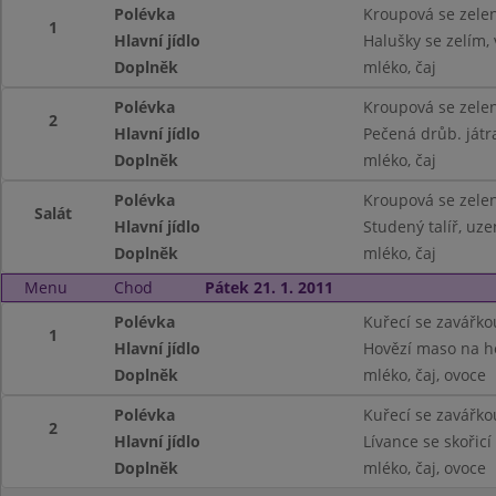
Polévka
Kroupová se zele
1
Hlavní jídlo
Halušky se zelím, 
Doplněk
mléko, čaj
Polévka
Kroupová se zele
2
Hlavní jídlo
Pečená drůb. játr
Doplněk
mléko, čaj
Polévka
Kroupová se zele
Salát
Hlavní jídlo
Studený talíř, uze
Doplněk
mléko, čaj
Menu
Chod
Pátek 21. 1. 2011
Polévka
Kuřecí se zavářko
1
Hlavní jídlo
Hovězí maso na h
Doplněk
mléko, čaj, ovoce
Polévka
Kuřecí se zavářko
2
Hlavní jídlo
Lívance se skořicí
Doplněk
mléko, čaj, ovoce