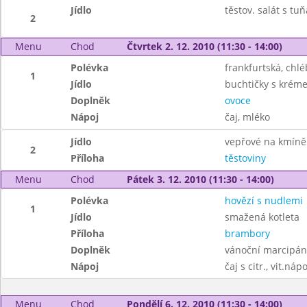
Jídlo
těstov. salát s t
2
Menu
Chod
Čtvrtek 2. 12. 2010 (11:30 - 14:00)
Polévka
frankfurtská, chlé
1
Jídlo
buchtičky s krém
Doplněk
ovoce
Nápoj
čaj, mléko
Jídlo
vepřové na kmíně
2
Příloha
těstoviny
Menu
Chod
Pátek 3. 12. 2010 (11:30 - 14:00)
Polévka
hovězí s nudlemi
1
Jídlo
smažená kotleta
Příloha
brambory
Doplněk
vánoční marcipán
Nápoj
čaj s citr., vit.nápo
Menu
Chod
Pondělí 6. 12. 2010 (11:30 - 14:00)