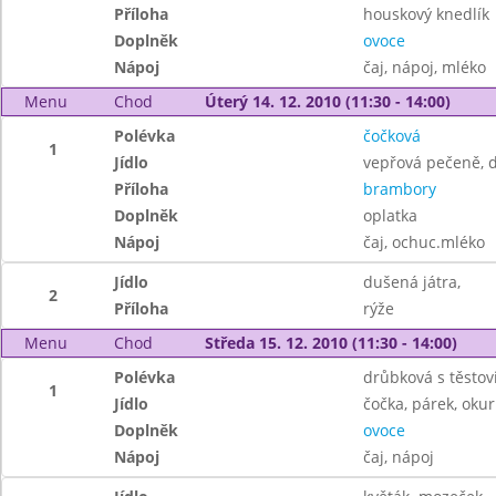
Příloha
houskový knedlík
Doplněk
ovoce
Nápoj
čaj, nápoj, mléko
Menu
Chod
Úterý 14. 12. 2010 (11:30 - 14:00)
Polévka
čočková
1
Jídlo
vepřová pečeně, 
Příloha
brambory
Doplněk
oplatka
Nápoj
čaj, ochuc.mléko
Jídlo
dušená játra,
2
Příloha
rýže
Menu
Chod
Středa 15. 12. 2010 (11:30 - 14:00)
Polévka
drůbková s těstov
1
Jídlo
čočka, párek, oku
Doplněk
ovoce
Nápoj
čaj, nápoj