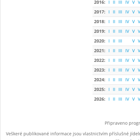
2016:
I
II
III
IV
V
V
2017:
I
II
III
IV
V
V
2018:
I
II
III
IV
V
V
2019:
I
II
III
IV
V
V
2020:
I
II
III
V
V
2021:
I
II
III
IV
V
V
2022:
I
II
III
IV
V
V
2023:
I
II
III
IV
V
V
2024:
I
II
III
IV
V
V
2025:
I
II
III
IV
V
V
2026:
I
II
III
IV
V
V
Připraveno progr
Veškeré publikované informace jsou vlastnictvím příslušné jídel