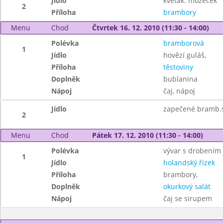
Jídlo
květák. mozeček
2
Příloha
brambory
Menu
Chod
Čtvrtek 16. 12. 2010 (11:30 - 14:00)
Polévka
bramborová
1
Jídlo
hovězí guláš,
Příloha
těstoviny
Doplněk
bublanina
Nápoj
čaj, nápoj
Jídlo
zapečené bramb.
2
Menu
Chod
Pátek 17. 12. 2010 (11:30 - 14:00)
Polévka
vývar s drobením
1
Jídlo
holandský řízek
Příloha
brambory,
Doplněk
okurkový salát
Nápoj
čaj se sirupem