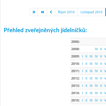
Říjen 2010
Listopad 2010
Přehled zveřejněných jídelníčků:
2006:
2008:
IV
V
V
2009:
I
II
III
IV
V
V
2010:
I
II
III
IV
V
V
2011:
I
II
III
IV
V
V
2012:
I
II
III
IV
V
V
2013:
I
II
III
IV
V
V
2014:
I
II
III
IV
V
V
2015:
I
II
III
IV
V
V