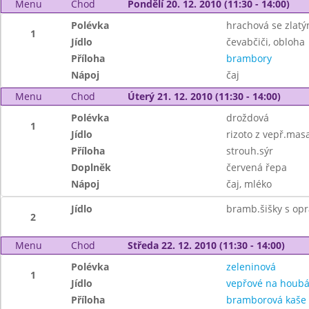
Menu
Chod
Pondělí 20. 12. 2010 (11:30 - 14:00)
Polévka
hrachová se zlat
1
Jídlo
čevabčiči, obloha
Příloha
brambory
Nápoj
čaj
Menu
Chod
Úterý 21. 12. 2010 (11:30 - 14:00)
Polévka
droždová
1
Jídlo
rizoto z vepř.mas
Příloha
strouh.sýr
Doplněk
červená řepa
Nápoj
čaj, mléko
Jídlo
bramb.šišky s opr
2
Menu
Chod
Středa 22. 12. 2010 (11:30 - 14:00)
Polévka
zeleninová
1
Jídlo
vepřové na houb
Příloha
bramborová kaše