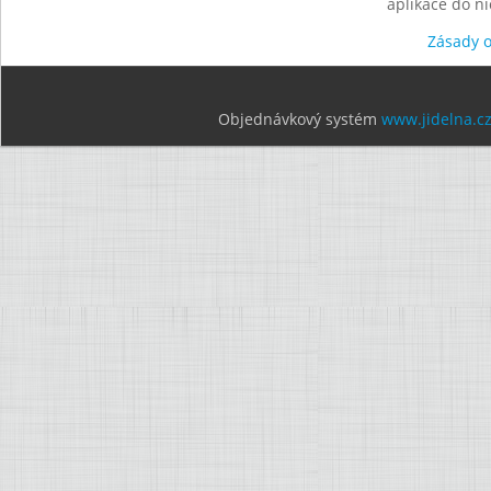
aplikace do n
Zásady 
Objednávkový systém
www.jidelna.c