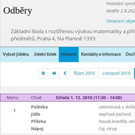
Poslední sync
Odběry
Neděle 2.8.20
Omezení obje
Základní škola s rozšířenou výukou matematiky a př
předmětů, Praha 4, Na Planině 1393
Vybrat jídelnu
Jídelní lístek
Historie
Kontakty a informace
Doch
Říjen 2010
Listopad 2010
Menu
Chod
Středa 1. 12. 2010 (11:30 - 14:00)
Polévka
zeleninová s vloč
1
Jídlo
vepřová pečeně,
Příloha
housk.knedlík, zel
Nápoj
čaj, sirup