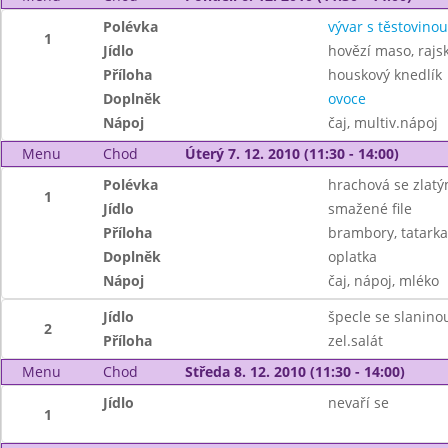
Polévka
vývar s těstovinou
1
Jídlo
hovězí maso, raj
Příloha
houskový knedlík
Doplněk
ovoce
Nápoj
čaj, multiv.nápoj
Menu
Chod
Úterý 7. 12. 2010 (11:30 - 14:00)
Polévka
hrachová se zlat
1
Jídlo
smažené file
Příloha
brambory, tatarka
Doplněk
oplatka
Nápoj
čaj, nápoj, mléko
Jídlo
špecle se slanino
2
Příloha
zel.salát
Menu
Chod
Středa 8. 12. 2010 (11:30 - 14:00)
Jídlo
nevaří se
1