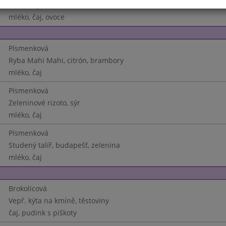
Těstoviny s mákem
mléko, čaj, ovoce
Písmenková
Ryba Mahi Mahi, citrón, brambory
mléko, čaj
Písmenková
Zeleninové rizoto, sýr
mléko, čaj
Písmenková
Studený talíř, budapešť, zelenina
mléko, čaj
Brokolicová
Vepř. kýta na kmíně, těstoviny
čaj, pudink s piškoty