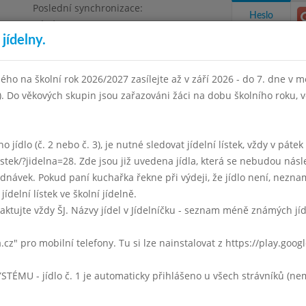
Poslední synchronizace:
Heslo
Pátek 3.7.2026 12:21
jídelny.
Omezení objednávek
ha 4, Květnového vítězství 57
ého na školní rok 2026/2027 zasílejte až v září 2026 - do 7. dne v mě
I). Do věkových skupin jsou zařazováni žáci na dobu školního roku,
takty a informace
Docházka
Aktivity
 jídlo (č. 2 nebo č. 3), je nutné sledovat jídelní lístek, vždy v páte
listek/?jidelna=28. Zde jsou již uvedena jídla, která se nebudou násl
í 2010
Říjen 2010
Listopad 2010
Prosinec 2010
Leden 
ávek. Pokud paní kuchařka řekne při výdeji, že jídlo není, neznam
jídelní lístek ve školní jídelně.
Týden 44
aktujte vždy ŠJ. Názvy jídel v Jídelníčku - seznam méně známých jí
Zeleninová
a.cz" pro mobilní telefony. Tu si lze nainstalovat z https://play.goo
Čočka po chlapsku
mléko, čaj, ovoce
U - jídlo č. 1 je automaticky přihlášeno u všech strávníků (nemu
Zeleninová