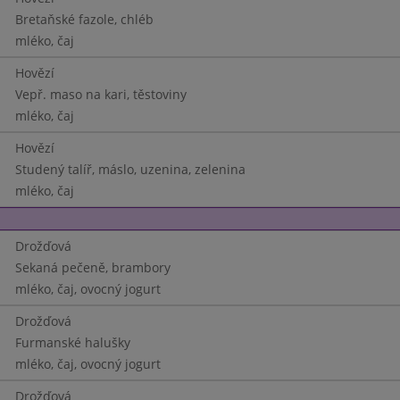
Bretaňské fazole, chléb
mléko, čaj
Hovězí
Vepř. maso na kari, těstoviny
mléko, čaj
Hovězí
Studený talíř, máslo, uzenina, zelenina
mléko, čaj
Drožďová
Sekaná pečeně, brambory
mléko, čaj, ovocný jogurt
Drožďová
Furmanské halušky
mléko, čaj, ovocný jogurt
Drožďová