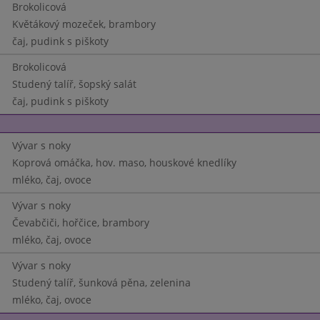
Brokolicová
Květákový mozeček, brambory
čaj, pudink s piškoty
Brokolicová
Studený talíř, šopský salát
čaj, pudink s piškoty
Vývar s noky
Koprová omáčka, hov. maso, houskové knedlíky
mléko, čaj, ovoce
Vývar s noky
Čevabčiči, hořčice, brambory
mléko, čaj, ovoce
Vývar s noky
Studený talíř, šunková pěna, zelenina
mléko, čaj, ovoce