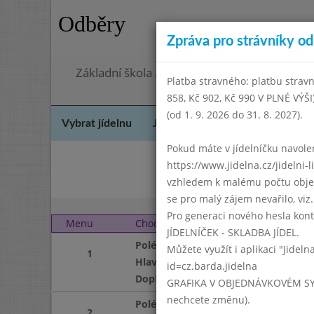
Odběry
Zpráva pro strávníky od 
Základní škola a mateřská škola Chodov, Pra
Platba stravného: platbu stravn
858, Kč 902, Kč 990 V PLNÉ VÝŠ
(od 1. 9. 2026 do 31. 8. 2027).
Vybrat jídelnu
Jídelní lístek
Historie
Kon
Pokud máte v jídelníčku navoleno
https://www.jidelna.cz/jidelni-
Zář
vzhledem k malému počtu objedn
se pro malý zájem nevařilo, viz. 
Pro generaci nového hesla kont
Menu
Chod
Pondělí 1. 11. 2010
JÍDELNÍČEK - SKLADBA JÍDEL.
Polévka
Můžete využít i aplikaci "Jideln
1
Hlavní jídlo
id=cz.barda.jidelna
Doplněk
GRAFIKA V OBJEDNÁVKOVÉM SYSTÉM
nechcete změnu).
Polévka
2