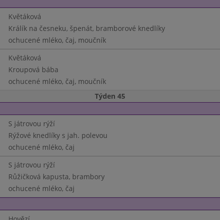
Květáková
Králík na česneku, špenát, bramborové knedlíky
ochucené mléko, čaj, moučník
Květáková
Kroupová bába
ochucené mléko, čaj, moučník
Týden 45
S játrovou rýží
Rýžové knedlíky s jah. polevou
ochucené mléko, čaj
S játrovou rýží
Růžičková kapusta, brambory
ochucené mléko, čaj
Hovězí