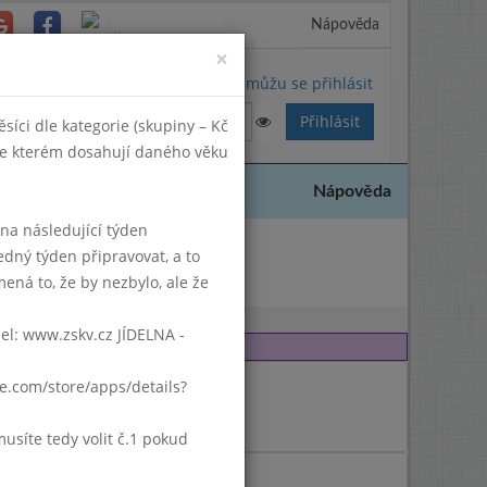
Nápověda
Close
×
Nemůžu se přihlásit
síci dle kategorie (skupiny – Kč
 ve kterém dosahují daného věku
Nápověda
k na následující týden
edný týden připravovat, a to
2011
ená to, že by nezbylo, ale že
del: www.zskv.cz JÍDELNA -
gle.com/store/apps/details?
síte tedy volit č.1 pokud