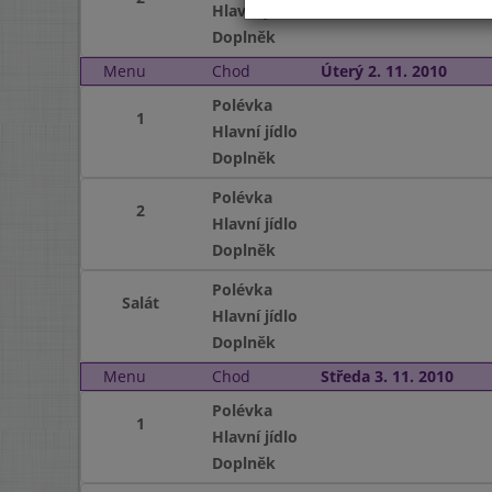
Hlavní jídlo
Doplněk
Menu
Chod
Úterý 2. 11. 2010
Polévka
1
Hlavní jídlo
Doplněk
Polévka
2
Hlavní jídlo
Doplněk
Polévka
Salát
Hlavní jídlo
Doplněk
Menu
Chod
Středa 3. 11. 2010
Polévka
1
Hlavní jídlo
Doplněk