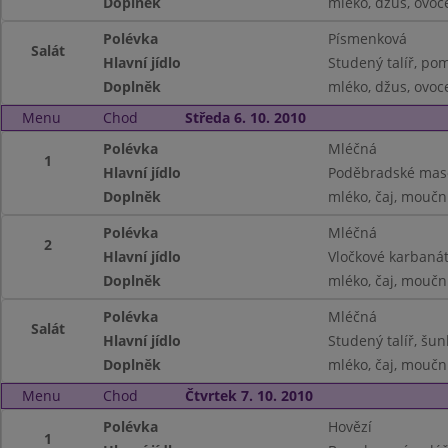
Doplněk
mléko, džus, ovoc
Polévka
Písmenková
Salát
Hlavní jídlo
Studený talíř, po
Doplněk
mléko, džus, ovoc
Menu
Chod
Středa 6. 10. 2010
Polévka
Mléčná
1
Hlavní jídlo
Poděbradské maso
Doplněk
mléko, čaj, moučn
Polévka
Mléčná
2
Hlavní jídlo
Vločkové karbanát
Doplněk
mléko, čaj, moučn
Polévka
Mléčná
Salát
Hlavní jídlo
Studený talíř, šu
Doplněk
mléko, čaj, moučn
Menu
Chod
Čtvrtek 7. 10. 2010
Polévka
Hovězí
1