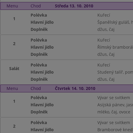
Menu
Chod
Středa 13. 10. 2010
Polévka
Kuřecí
1
Hlavní jídlo
Španělský guláš, 
Doplněk
džus, čaj
Polévka
Kuřecí
2
Hlavní jídlo
Římský bramborák,
Doplněk
džus, čaj
Polévka
Kuřecí
Salát
Hlavní jídlo
Studený talíř, pom
Doplněk
džus, čaj
Menu
Chod
Čtvrtek 14. 10. 2010
Polévka
Vývar se svitkem
1
Hlavní jídlo
Asijská pánev, ja
Doplněk
mléko, čaj, ovoce
Polévka
Vývar se svitkem
2
Hlavní jídlo
Bramborové knedl