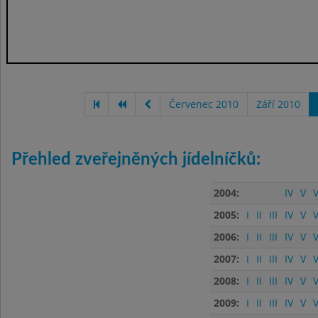
Červenec 2010
Září 2010
Přehled zveřejněných jídelníčků:
2004:
IV
V
V
2005:
I
II
III
IV
V
V
2006:
I
II
III
IV
V
V
2007:
I
II
III
IV
V
V
2008:
I
II
III
IV
V
V
2009:
I
II
III
IV
V
V