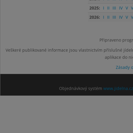
2025:
I
II
III
IV
V
V
2026:
I
II
III
IV
V
V
Připraveno progr
Veškeré publikované informace jsou vlastnictvím příslušné jídel
aplikace do n
Zásady 
Objednávkový systém
www.jidelna.c