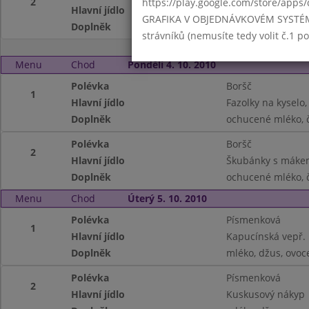
2
https://play.google.com/store/apps/
Hlavní jídlo
Špagety s kečupe
GRAFIKA V OBJEDNÁVKOVÉM SYSTÉMU -
Doplněk
džus, čaj
strávníků (nemusíte tedy volit č.1 
Menu
Chod
Pondělí 4. 10. 2010
Polévka
Boršč
1
Hlavní jídlo
Fazolky na kyselo
Doplněk
ochucené mléko, 
Polévka
Boršč
2
Hlavní jídlo
Škubánky s máke
Doplněk
ochucené mléko, 
Menu
Chod
Úterý 5. 10. 2010
Polévka
Písmenková
1
Hlavní jídlo
Kapucínská vepř. 
Doplněk
mléko, džus, ovoc
Polévka
Písmenková
2
Hlavní jídlo
Kuskusový nákyp