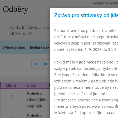
Poslední sync
Odběry
Pátek 3.7.2026
Zpráva pro strávníky od jíd
Omezení obje
Základní škola a mateřská škola Chodov, Praha 4, K
Platba stravného: platbu stravného n
vítězství 57
do 7. dne v měsíci dle kategorie (sk
věkových skupin jsou zařazováni žác
Vybrat jídelnu
Jídelní lístek
Historie
Kontakty a informace
Doch
daného věku (od 1. 9. 2026 do 31. 8.
Pokud máte v jídelníčku navoleno jídlo
Červenec 2010
Září 2010
vždy v pátek na následující týden htt
Zde jsou již uvedena jídla, která se
vzhledem k malému počtu objednávek
Menu
Chod
Pátek 1. 10. 2010
jídlo není, neznamená to, že by nezby
Polévka
Zeleninová
jídelní lístek ve školní jídelně.
1
Hlavní jídlo
Vepř. smažený říz
Pro generaci nového hesla kontaktujt
Doplněk
džus, čaj
méně známých jídel: www.zskv.cz JÍ
Můžete využít i aplikaci "Jidelna.cz"
Polévka
Zeleninová