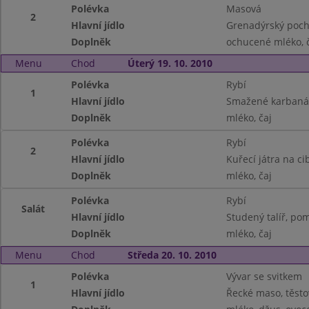
Polévka
Masová
2
Hlavní jídlo
Grenadýrský poc
Doplněk
ochucené mléko, 
Menu
Chod
Úterý 19. 10. 2010
Polévka
Rybí
1
Hlavní jídlo
Smažené karbaná
Doplněk
mléko, čaj
Polévka
Rybí
2
Hlavní jídlo
Kuřecí játra na ci
Doplněk
mléko, čaj
Polévka
Rybí
Salát
Hlavní jídlo
Studený talíř, pom
Doplněk
mléko, čaj
Menu
Chod
Středa 20. 10. 2010
Polévka
Vývar se svitkem
1
Hlavní jídlo
Řecké maso, těsto