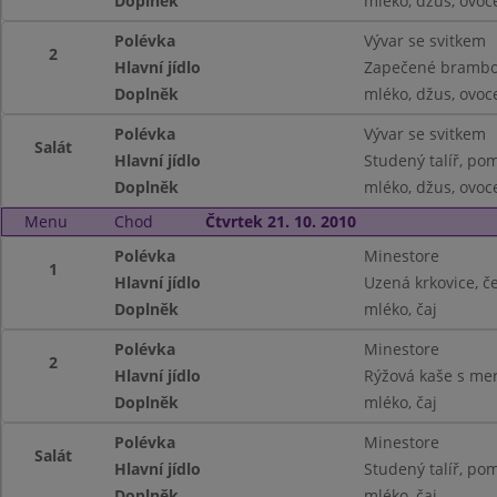
Doplněk
mléko, džus, ovoc
Polévka
Vývar se svitkem
2
Hlavní jídlo
Zapečené brambor
Doplněk
mléko, džus, ovoc
Polévka
Vývar se svitkem
Salát
Hlavní jídlo
Studený talíř, pom
Doplněk
mléko, džus, ovoc
Menu
Chod
Čtvrtek 21. 10. 2010
Polévka
Minestore
1
Hlavní jídlo
Uzená krkovice, če
Doplněk
mléko, čaj
Polévka
Minestore
2
Hlavní jídlo
Rýžová kaše s me
Doplněk
mléko, čaj
Polévka
Minestore
Salát
Hlavní jídlo
Studený talíř, pom.
Doplněk
mléko, čaj