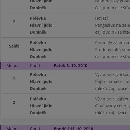
Hlavní jídlo
Bramborový guláš
Doplněk
čaj, pudink se šťá
Polévka
Hovězí
2
Hlavní jídlo
Pangasius na zele
Doplněk
čaj, pudink se šťá
Polévka
Pro malý zájem z
Salát
Hlavní jídlo
Studený talíř, šop
Doplněk
čaj, pudink se šťá
Menu
Chod
Pátek 8. 10. 2010
Polévka
Vývar se zavářkou
1
Hlavní jídlo
Rajská omáčka, ho
Doplněk
mléko, čaj, ovoce
Polévka
Vývar se zavářkou
2
Hlavní jídlo
Obalovaný celer, 
Doplněk
mléko, čaj, ovoce
Menu
Chod
Pondělí 11. 10. 2010