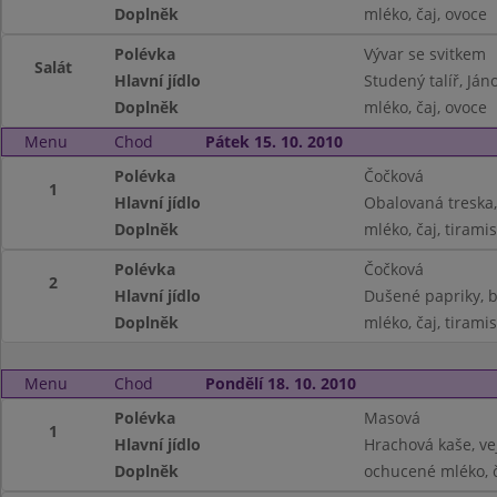
Doplněk
mléko, čaj, ovoce
Polévka
Vývar se svitkem
Salát
Hlavní jídlo
Studený talíř, Ján
Doplněk
mléko, čaj, ovoce
Menu
Chod
Pátek 15. 10. 2010
Polévka
Čočková
1
Hlavní jídlo
Obalovaná treska
Doplněk
mléko, čaj, tirami
Polévka
Čočková
2
Hlavní jídlo
Dušené papriky, 
Doplněk
mléko, čaj, tirami
Menu
Chod
Pondělí 18. 10. 2010
Polévka
Masová
1
Hlavní jídlo
Hrachová kaše, ve
Doplněk
ochucené mléko, 