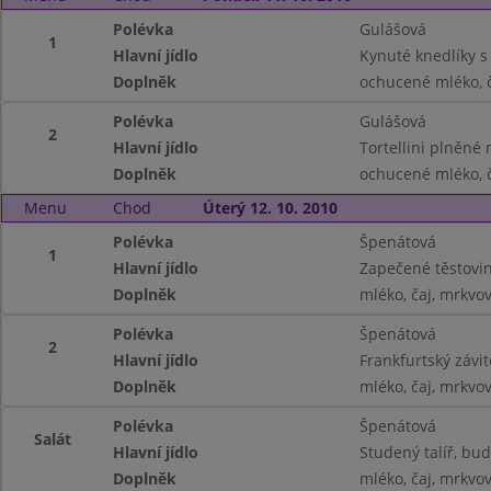
Polévka
Gulášová
1
Hlavní jídlo
Kynuté knedlíky s
Doplněk
ochucené mléko, č
Polévka
Gulášová
2
Hlavní jídlo
Tortellini plněné
Doplněk
ochucené mléko, č
Menu
Chod
Úterý 12. 10. 2010
Polévka
Špenátová
1
Hlavní jídlo
Zapečené těstovi
Doplněk
mléko, čaj, mrkvov
Polévka
Špenátová
2
Hlavní jídlo
Frankfurtský závi
Doplněk
mléko, čaj, mrkvov
Polévka
Špenátová
Salát
Hlavní jídlo
Studený talíř, bu
Doplněk
mléko, čaj, mrkvov