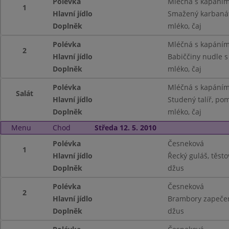
Polévka
Mléčná s kapání
1
Hlavní jídlo
Smažený karbanát
Doplněk
mléko, čaj
Polévka
Mléčná s kapání
2
Hlavní jídlo
Babiččiny nudle 
Doplněk
mléko, čaj
Polévka
Mléčná s kapání
Salát
Hlavní jídlo
Studený talíř, pom
Doplněk
mléko, čaj
Menu
Chod
Středa 12. 5. 2010
Polévka
Česneková
1
Hlavní jídlo
Řecký guláš, těsto
Doplněk
džus
Polévka
Česneková
2
Hlavní jídlo
Brambory zapečen
Doplněk
džus