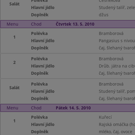
Polévka
Česneková
Salát
Hlavní jídlo
Studený talíř, zel
Doplněk
džus
Menu
Chod
Čtvrtek 13. 5. 2010
Polévka
Bramborová
1
Hlavní jídlo
Pangasius s nivo
Doplněk
čaj, šlehaný tvaro
Polévka
Bramborová
2
Hlavní jídlo
Drůb. játra na cib
Doplněk
čaj, šlehaný tvaro
Polévka
Bramborová
Salát
Hlavní jídlo
Studený talíř, pom
Doplněk
čaj, šlehaný tvaro
Menu
Chod
Pátek 14. 5. 2010
Polévka
Kuřecí
1
Hlavní jídlo
Rajská omáčka (ho
Doplněk
mléko, čaj, ovoce