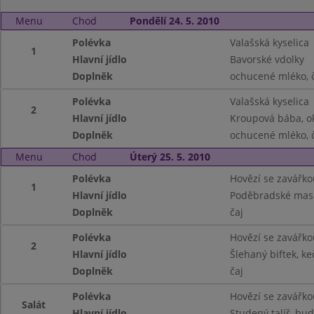
Menu
Chod
Pondělí 24. 5. 2010
Polévka
Valašská kyselica
1
Hlavní jídlo
Bavorské vdolky
Doplněk
ochucené mléko, č
Polévka
Valašská kyselica
2
Hlavní jídlo
Kroupová bába, o
Doplněk
ochucené mléko, č
Menu
Chod
Úterý 25. 5. 2010
Polévka
Hovězí se zavářko
1
Hlavní jídlo
Poděbradské maso
Doplněk
čaj
Polévka
Hovězí se zavářko
2
Hlavní jídlo
Šlehaný biftek, k
Doplněk
čaj
Polévka
Hovězí se zavářko
Salát
Hlavní jídlo
Studený talíř, bu