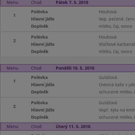
Menu
Chod
Pátek 7. 5. 2010
Polévka
Houbová
1
Hlavní jídlo
Vep. pečeně, červ
Doplněk
mléko, čaj, ovoce
Polévka
Houbová
2
Hlavní jídlo
Vločkové karbaná
Doplněk
mléko, čaj, ovoce
Menu
Chod
Pondělí 10. 5. 2010
Polévka
Gulášová
1
Hlavní jídlo
Ovesná kaše s jab
Doplněk
ochucené mléko, č
Polévka
Gulášová
2
Hlavní jídlo
Vepř. kýta na kmín
Doplněk
ochucené mléko, č
Menu
Chod
Úterý 11. 5. 2010