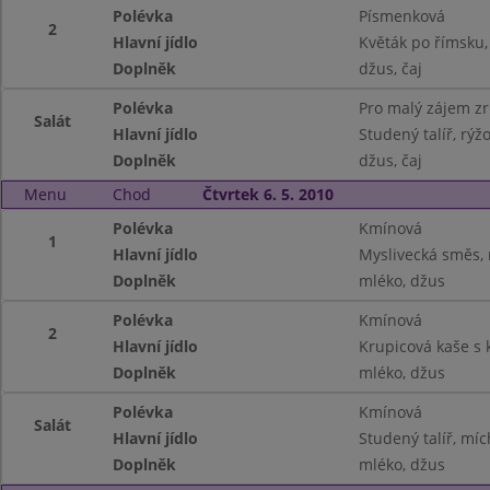
Polévka
Písmenková
2
Hlavní jídlo
Květák po římsku
Doplněk
džus, čaj
Polévka
Pro malý zájem z
Salát
Hlavní jídlo
Studený talíř, rýžo
Doplněk
džus, čaj
Menu
Chod
Čtvrtek 6. 5. 2010
Polévka
Kmínová
1
Hlavní jídlo
Myslivecká směs, 
Doplněk
mléko, džus
Polévka
Kmínová
2
Hlavní jídlo
Krupicová kaše s
Doplněk
mléko, džus
Polévka
Kmínová
Salát
Hlavní jídlo
Studený talíř, míc
Doplněk
mléko, džus