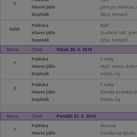
2
Hlavní jídlo
Játra po mexicku, 
Doplněk
džus, kompot
Polévka
Rybí
Salát
Hlavní jídlo
Studený talíř, po
Doplněk
džus, kompot
Menu
Chod
Pátek 28. 5. 2010
Polévka
S noky
1
Hlavní jídlo
Vepř. maso, duše
Doplněk
mléko, čaj
Polévka
S noky
2
Hlavní jídlo
Římský bramborák,
Doplněk
mléko, čaj
Menu
Chod
Pondělí 31. 5. 2010
Polévka
Masová
1
Hlavní jídlo
Fazolky na kyselo