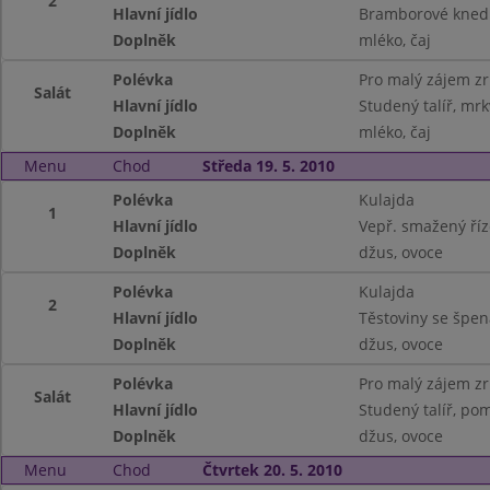
2
Hlavní jídlo
Bramborové kned.
Doplněk
mléko, čaj
Polévka
Pro malý zájem z
Salát
Hlavní jídlo
Studený talíř, mrk
Doplněk
mléko, čaj
Menu
Chod
Středa 19. 5. 2010
Polévka
Kulajda
1
Hlavní jídlo
Vepř. smažený říz
Doplněk
džus, ovoce
Polévka
Kulajda
2
Hlavní jídlo
Těstoviny se špe
Doplněk
džus, ovoce
Polévka
Pro malý zájem z
Salát
Hlavní jídlo
Studený talíř, pom
Doplněk
džus, ovoce
Menu
Chod
Čtvrtek 20. 5. 2010