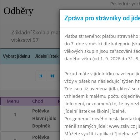
Poslední sync
Odběry
Pátek 3.7.2026
Zpráva pro strávníky od jíd
Omezení obje
Základní škola a mateřská škola Chodov, Praha 4, K
Platba stravného: platbu stravného n
vítězství 57
do 7. dne v měsíci dle kategorie (sk
věkových skupin jsou zařazováni žác
Vybrat jídelnu
Jídelní lístek
Historie
Kontakty a informace
Doch
daného věku (od 1. 9. 2026 do 31. 8.
Pokud máte v jídelníčku navoleno jídlo
Březen 2010
Duben 2010
vždy v pátek na následující týden htt
Zde jsou již uvedena jídla, která se
vzhledem k malému počtu objednávek
Menu
Chod
Pondělí 3. 5. 2010
jídlo není, neznamená to, že by nezby
Polévka
S játrovou rýží
jídelní lístek ve školní jídelně.
1
Hlavní jídlo
Čočka na kyselo, v
Pro generaci nového hesla kontaktujt
Doplněk
ochucené mléko, 
méně známých jídel: www.zskv.cz JÍ
Můžete využít i aplikaci "Jidelna.cz"
Polévka
S játrovou rýží