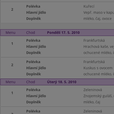
Polévka
Kuřecí
2
Hlavní jídlo
Vepř. maso v kap
Doplněk
mléko, čaj, ovoce
Menu
Chod
Pondělí 17. 5. 2010
Polévka
Frankfurtská
1
Hlavní jídlo
Hrachová kaše, ve
Doplněk
ochucené mléko, 
Polévka
Frankfurtská
2
Hlavní jídlo
Kuskus s ovocem
Doplněk
ochucené mléko, 
Menu
Chod
Úterý 18. 5. 2010
Polévka
Zeleninová
1
Hlavní jídlo
Znojemský guláš, 
Doplněk
mléko, čaj
Polévka
Zeleninová