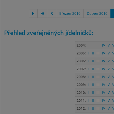
Březen 2010
Duben 2010
Přehled zveřejněných jídelníčků:
2004:
IV
V
V
2005:
I
II
III
IV
V
V
2006:
I
II
III
IV
V
V
2007:
I
II
III
IV
V
V
2008:
I
II
III
IV
V
V
2009:
I
II
III
IV
V
V
2010:
I
II
III
IV
V
V
2011:
I
II
III
IV
V
V
2012:
I
II
III
IV
V
V