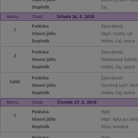
Doplněk
čaj
Menu
Chod
Středa 26. 5. 2010
Polévka
Špenátová
1
Hlavní jídlo
Vepř. rizoto, sýr
Doplněk
mléko, čaj, ovoce
Polévka
Špenátová
2
Hlavní jídlo
Obalovaný květák,
Doplněk
mléko, čaj, ovoce
Polévka
Špenátová
Salát
Hlavní jídlo
Studený talíř, těs
Doplněk
mléko, čaj, ovoce
Menu
Chod
Čtvrtek 27. 5. 2010
Polévka
Rybí
1
Hlavní jídlo
Vepř. kýta po sels
Doplněk
džus, kompot
Polévka
Rybí