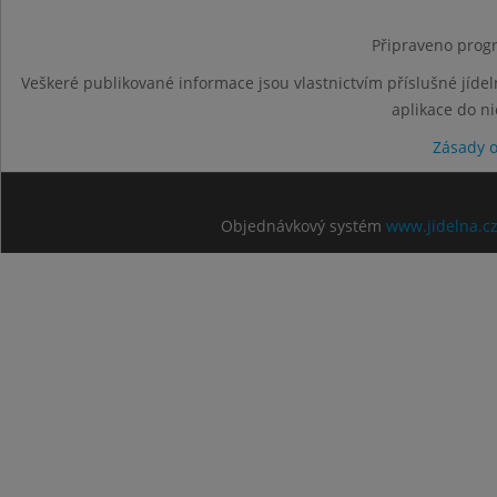
Připraveno progr
Veškeré publikované informace jsou vlastnictvím příslušné jídel
aplikace do n
Zásady 
Objednávkový systém
www.jidelna.c