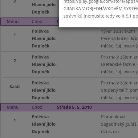
2
https://play.google.com/store/apps/
Hlavní jídlo
Kynuté knedlíky 
GRAFIKA V OBJEDNÁVKOVÉM SYSTÉMU -
Doplněk
ochucené mléko, 
strávníků (nemusíte tedy volit č.1 
Menu
Chod
Úterý 4. 5. 2010
Polévka
Vývar se svitkem
1
Hlavní jídlo
Pečená kuřecí kří
Doplněk
mléko, čaj, ovocný
Polévka
Pro malý zájem z
2
Hlavní jídlo
Bretaňské fazole,
Doplněk
mléko, čaj, ovocný
Polévka
Pro malý zájem z
Salát
Hlavní jídlo
Studený talíř, po
Doplněk
mléko, čaj, ovocný
Menu
Chod
Středa 5. 5. 2010
Polévka
Písmenková
1
Hlavní jídlo
Segedínský guláš,
Doplněk
džus, čaj