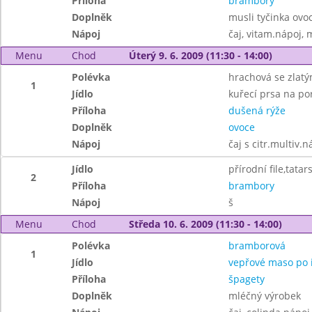
Příloha
brambory
Doplněk
musli tyčinka ovo
Nápoj
čaj, vitam.nápoj, 
Menu
Chod
Úterý 9. 6. 2009 (11:30 - 14:00)
Polévka
hrachová se zlat
1
Jídlo
kuřecí prsa na po
Příloha
dušená rýže
Doplněk
ovoce
Nápoj
čaj s citr.multiv.n
Jídlo
přírodní file,tata
2
Příloha
brambory
Nápoj
š
Menu
Chod
Středa 10. 6. 2009 (11:30 - 14:00)
Polévka
bramborová
1
Jídlo
vepřové maso po i
Příloha
špagety
Doplněk
mléčný výrobek