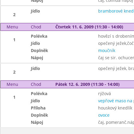
Nápoj
čaj, colinda nápoj
Jídlo
bramborové knedl
2
Menu
Chod
Čtvrtek 11. 6. 2009 (11:30 - 14:00)
Polévka
hovězí s drobení
1
Jídlo
opečený ježek,čoč
Doplněk
moučník
Nápoj
čaj se sir. ochuc
Jídlo
opečený ježek, b
2
Menu
Chod
Pátek 12. 6. 2009 (11:30 - 14:00)
Polévka
rýžová
1
Jídlo
vepřové maso na 
Příloha
houskový knedlík
Doplněk
ovoce
Nápoj
čaj, pomeranč.ná