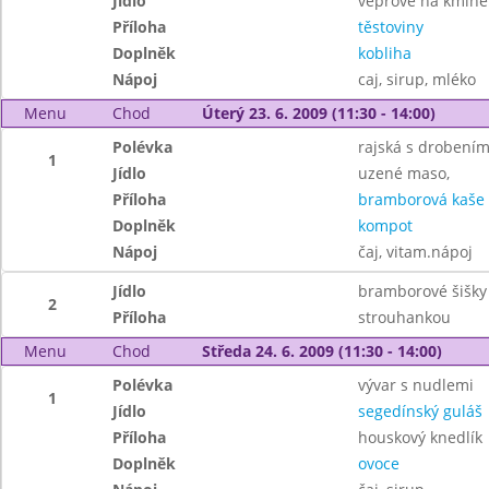
Jídlo
vepřové na kmíně
Příloha
těstoviny
Doplněk
kobliha
Nápoj
caj, sirup, mléko
Menu
Chod
Úterý 23. 6. 2009 (11:30 - 14:00)
Polévka
rajská s drobení
1
Jídlo
uzené maso,
Příloha
bramborová kaše
Doplněk
kompot
Nápoj
čaj, vitam.nápoj
Jídlo
bramborové šišky
2
Příloha
strouhankou
Menu
Chod
Středa 24. 6. 2009 (11:30 - 14:00)
Polévka
vývar s nudlemi
1
Jídlo
segedínský guláš
Příloha
houskový knedlík
Doplněk
ovoce