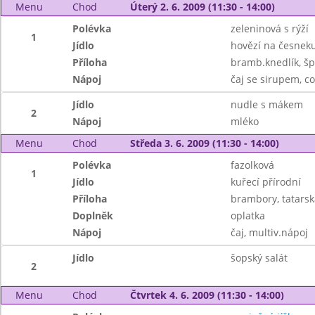
Menu
Chod
Úterý 2. 6. 2009 (11:30 - 14:00)
Polévka
zeleninová s rýží
1
Jídlo
hovězí na česnek
Příloha
bramb.knedlík, š
Nápoj
čaj se sirupem, c
Jídlo
nudle s mákem
2
Nápoj
mléko
Menu
Chod
Středa 3. 6. 2009 (11:30 - 14:00)
Polévka
fazolková
1
Jídlo
kuřecí přírodní
Příloha
brambory, tatars
Doplněk
oplatka
Nápoj
čaj, multiv.nápoj
Jídlo
šopský salát
2
Menu
Chod
Čtvrtek 4. 6. 2009 (11:30 - 14:00)