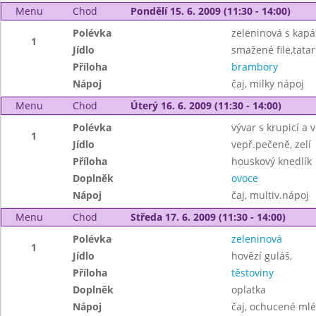
Menu
Chod
Pondělí 15. 6. 2009 (11:30 - 14:00)
Polévka
zeleninová s kap
1
Jídlo
smažené file,tata
Příloha
brambory
Nápoj
čaj, milky nápoj
Menu
Chod
Úterý 16. 6. 2009 (11:30 - 14:00)
Polévka
vývar s krupicí a v
1
Jídlo
vepř.pečeně, zelí
Příloha
houskový knedlík
Doplněk
ovoce
Nápoj
čaj, multiv.nápoj
Menu
Chod
Středa 17. 6. 2009 (11:30 - 14:00)
Polévka
zeleninová
1
Jídlo
hovězí guláš,
Příloha
těstoviny
Doplněk
oplatka
Nápoj
čaj, ochucené ml