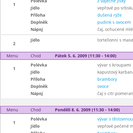
Polévka
z vaječné jíšky
1
Jídlo
vepřové po srbsk
Příloha
dušená rýže
Doplněk
pudink s ovocem
Nápoj
čaj, ochucené ml
Jídlo
tortellonni s mas
2
Menu
Chod
Pátek 5. 6. 2009 (11:30 - 14:00)
Polévka
vývar s kroupami
1
Jídlo
kapustový karban
Příloha
brambory
Doplněk
ovoce
Nápoj
čaj s citr.pomera
Menu
Chod
Pondělí 8. 6. 2009 (11:30 - 14:00)
Polévka
vývar s těstovinou
1
Jídlo
vepřové pečené m