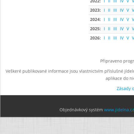
2022:
I
II
III
IV
V
V
2023:
I
II
III
IV
V
V
2024:
I
II
III
IV
V
V
2025:
I
II
III
IV
V
V
2026:
I
II
III
IV
V
V
Připraveno progr
Veškeré publikované informace jsou vlastnictvím příslušné jídel
aplikace do n
Zásady 
Objednávkový systém
www.jidelna.c