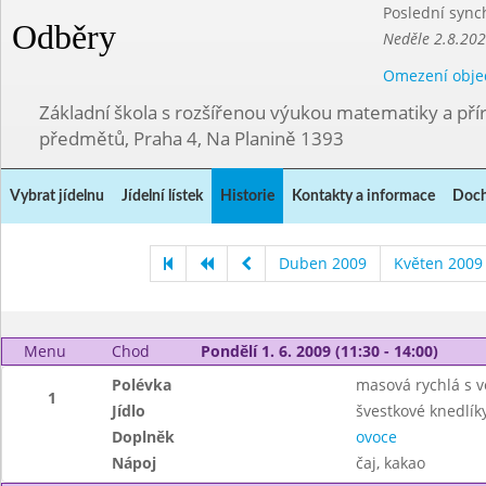
Poslední sync
Odběry
Neděle 2.8.20
Omezení obje
Základní škola s rozšířenou výukou matematiky a př
předmětů, Praha 4, Na Planině 1393
Vybrat jídelnu
Jídelní lístek
Historie
Kontakty a informace
Doch
Duben 2009
Květen 2009
Menu
Chod
Pondělí 1. 6. 2009 (11:30 - 14:00)
Polévka
masová rychlá s 
1
Jídlo
švestkové knedlík
Doplněk
ovoce
Nápoj
čaj, kakao