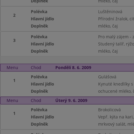
Doplněk
mléko, čaj
Polévka
Luštěninová
2
Hlavní jídlo
Přírodní žralok, c
Doplněk
mléko, čaj
Polévka
Pro malý zájem - 
3
Hlavní jídlo
Studený talíř, rýžo
Doplněk
mléko, čaj
Menu
Chod
Pondělí 8. 6. 2009
Polévka
Gulášová
1
Hlavní jídlo
Kynuté knedlíky s
Doplněk
ochucené mléko, 
Menu
Chod
Úterý 9. 6. 2009
Polévka
Brokolicová
1
Hlavní jídlo
Vepř. kýta na kari,
Doplněk
mrkvový salát, ml