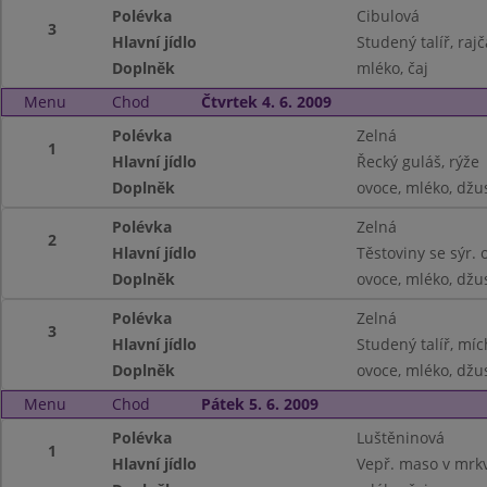
Polévka
Cibulová
3
Hlavní jídlo
Studený talíř, rajč
Doplněk
mléko, čaj
Menu
Chod
Čtvrtek 4. 6. 2009
Polévka
Zelná
1
Hlavní jídlo
Řecký guláš, rýže
Doplněk
ovoce, mléko, džu
Polévka
Zelná
2
Hlavní jídlo
Těstoviny se sýr.
Doplněk
ovoce, mléko, džu
Polévka
Zelná
3
Hlavní jídlo
Studený talíř, míc
Doplněk
ovoce, mléko, džu
Menu
Chod
Pátek 5. 6. 2009
Polévka
Luštěninová
1
Hlavní jídlo
Vepř. maso v mrk