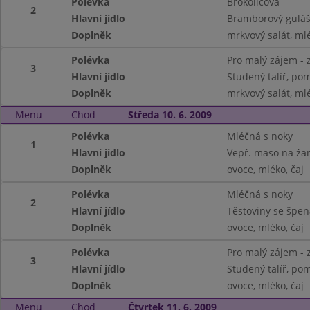
Polévka
Brokolicová
2
Hlavní jídlo
Bramborový guláš
Doplněk
mrkvový salát, ml
Polévka
Pro malý zájem - 
3
Hlavní jídlo
Studený talíř, pom
Doplněk
mrkvový salát, ml
Menu
Chod
Středa 10. 6. 2009
Polévka
Mléčná s noky
1
Hlavní jídlo
Vepř. maso na ža
Doplněk
ovoce, mléko, čaj
Polévka
Mléčná s noky
2
Hlavní jídlo
Těstoviny se špe
Doplněk
ovoce, mléko, čaj
Polévka
Pro malý zájem - 
3
Hlavní jídlo
Studený talíř, pom.
Doplněk
ovoce, mléko, čaj
Menu
Chod
Čtvrtek 11. 6. 2009