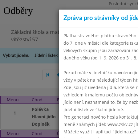
Poslední sync
Odběry
Pátek 3.7.2026
Zpráva pro strávníky od jíd
Omezení obje
Základní škola a mateřská škola Chodov, Praha 4, K
Platba stravného: platbu stravného n
vítězství 57
do 7. dne v měsíci dle kategorie (sk
věkových skupin jsou zařazováni žác
Vybrat jídelnu
Jídelní lístek
Historie
Kontakty a informace
Doch
daného věku (od 1. 9. 2026 do 31. 8.
Pokud máte v jídelníčku navoleno jídlo
Duben 2009
Květen 2009
vždy v pátek na následující týden htt
Zde jsou již uvedena jídla, která se
vzhledem k malému počtu objednávek
Menu
Chod
Pondělí 1. 6. 2009
jídlo není, neznamená to, že by nezby
Polévka
S játrovou rýží
jídelní lístek ve školní jídelně.
1
Hlavní jídlo
Hrachová kaše, vej
Pro generaci nového hesla kontaktujt
Doplněk
kokosáček, mléko, 
méně známých jídel: www.zskv.cz JÍ
Můžete využít i aplikaci "Jidelna.cz"
Menu
Chod
Úterý 2. 6. 2009