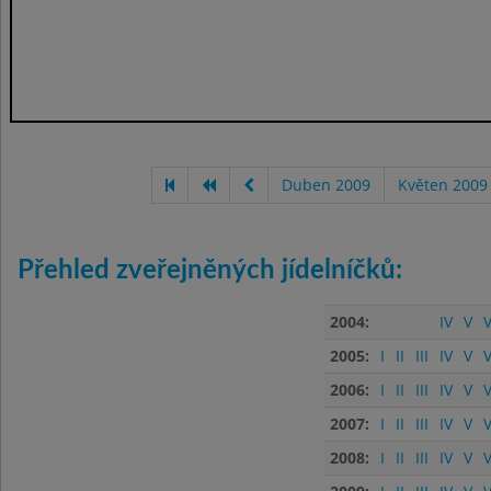
Duben 2009
Květen 2009
Přehled zveřejněných jídelníčků:
2004:
IV
V
V
2005:
I
II
III
IV
V
V
2006:
I
II
III
IV
V
V
2007:
I
II
III
IV
V
V
2008:
I
II
III
IV
V
V