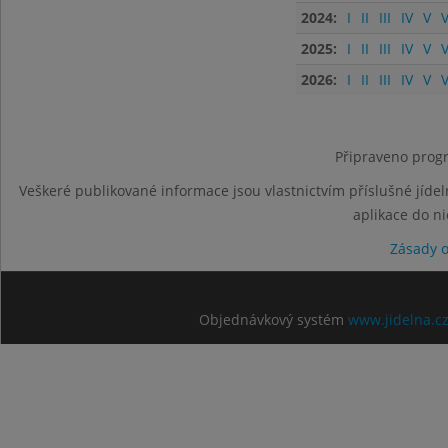
2024:
I
II
III
IV
V
V
2025:
I
II
III
IV
V
V
2026:
I
II
III
IV
V
V
Připraveno progr
Veškeré publikované informace jsou vlastnictvím příslušné jídel
aplikace do n
Zásady 
Objednávkový systém
www.jidelna.c