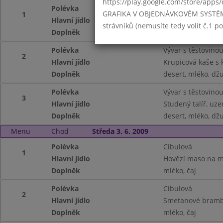
https://play.google.com/store/apps/
Polévka
Vývar s těstovino
GRAFIKA V OBJEDNÁVKOVÉM SYSTÉMU -
1
Hlavní jídlo
Kalamáry se sýro
strávníků (nemusíte tedy volit č.1 
Doplněk
desert, mléko, dž
Polévka
Vývar s těstovino
2
Hlavní jídlo
Krupicová kaše s
Doplněk
desert, mléko, dž
Polévka
Vývar s těstovino
3
Hlavní jídlo
Studený talíř, uze
Doplněk
desert, mléko, dž
Menu
Chod
Středa 3. 6. 2009
Polévka
Cibulová
1
Hlavní jídlo
Hovězí maso na m
Doplněk
mléko, čaj
Polévka
Cibulová
2
Hlavní jídlo
Smetanové bramb
Doplněk
mléko, čaj