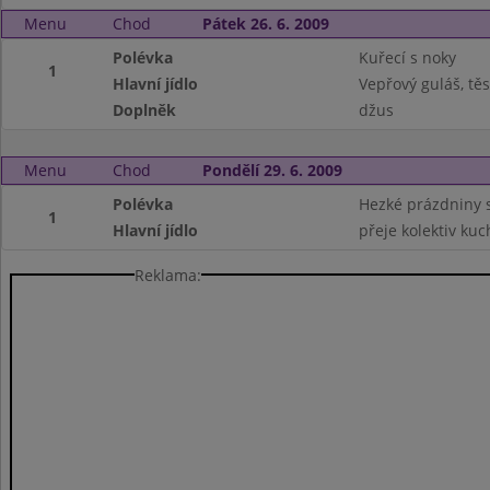
Menu
Chod
Pátek 26. 6. 2009
Polévka
Kuřecí s noky
1
Hlavní jídlo
Vepřový guláš, těs
Doplněk
džus
Menu
Chod
Pondělí 29. 6. 2009
Polévka
Hezké prázdniny 
1
Hlavní jídlo
přeje kolektiv kuc
Reklama: