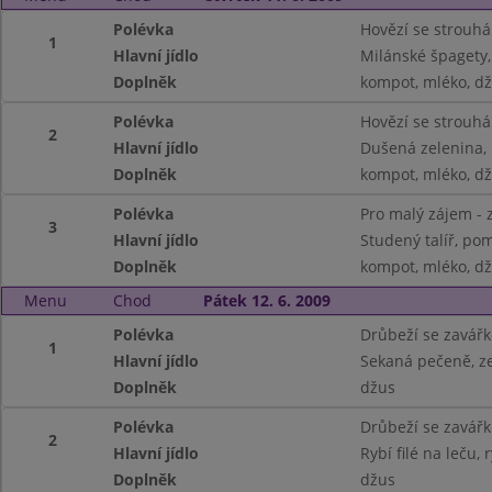
Polévka
Hovězí se strouh
1
Hlavní jídlo
Milánské špagety, 
Doplněk
kompot, mléko, d
Polévka
Hovězí se strouh
2
Hlavní jídlo
Dušená zelenina,
Doplněk
kompot, mléko, d
Polévka
Pro malý zájem - 
3
Hlavní jídlo
Studený talíř, pom
Doplněk
kompot, mléko, d
Menu
Chod
Pátek 12. 6. 2009
Polévka
Drůbeží se zavář
1
Hlavní jídlo
Sekaná pečeně, z
Doplněk
džus
Polévka
Drůbeží se zavář
2
Hlavní jídlo
Rybí filé na leču, 
Doplněk
džus