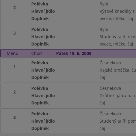
Polévka
Rybí
2
Hlavní jídlo
Rýžové knedlíky s
Doplněk
ovoce, mléko, čaj
Polévka
Rybí
3
Hlavní jídlo
Studený talíř, másl
Doplněk
ovoce, mléko, čaj
Menu
Chod
Pátek 19. 6. 2009
Polévka
Česneková
1
Hlavní jídlo
Rajská omáčka, čuf
Doplněk
čaj
Polévka
Česneková
2
Hlavní jídlo
Drůbeží játra na 
Doplněk
čaj
Polévka
Česneková
3
Hlavní jídlo
Studený talíř, pom
Doplněk
čaj