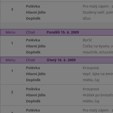
Polévka
Pro malý zájem - 
3
Hlavní jídlo
Studený talíř, po
Doplněk
džus
Menu
Chod
Pondělí 15. 6. 2009
Polévka
Boršč
1
Hlavní jídlo
Čočka na kyselo, v
Doplněk
moučník, ochucen
Menu
Chod
Úterý 16. 6. 2009
Polévka
Kroupová
1
Hlavní jídlo
Vepř. kýta na kmí
Doplněk
mléko, čaj
Polévka
Kroupová
2
Hlavní jídlo
Hrášek po bretaň
Doplněk
mléko, čaj
Polévka
Pro malý zájem - 