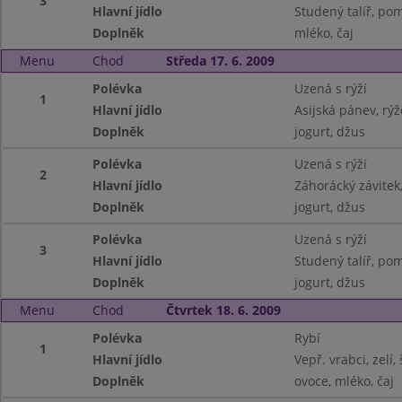
3
Hlavní jídlo
Studený talíř, pom.
Doplněk
mléko, čaj
Menu
Chod
Středa 17. 6. 2009
Polévka
Uzená s rýží
1
Hlavní jídlo
Asijská pánev, rýž
Doplněk
jogurt, džus
Polévka
Uzená s rýží
2
Hlavní jídlo
Záhorácký závitek
Doplněk
jogurt, džus
Polévka
Uzená s rýží
3
Hlavní jídlo
Studený talíř, pom
Doplněk
jogurt, džus
Menu
Chod
Čtvrtek 18. 6. 2009
Polévka
Rybí
1
Hlavní jídlo
Vepř. vrabci, zelí
Doplněk
ovoce, mléko, čaj