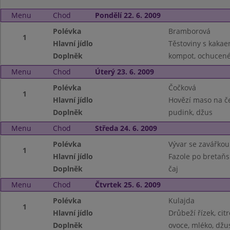
Menu
Chod
Pondělí 22. 6. 2009
Polévka
Bramborová
1
Hlavní jídlo
Těstoviny s kakae
Doplněk
kompot, ochucené
Menu
Chod
Úterý 23. 6. 2009
Polévka
Čočková
1
Hlavní jídlo
Hovězí maso na č
Doplněk
pudink, džus
Menu
Chod
Středa 24. 6. 2009
Polévka
Vývar se zavářkou
1
Hlavní jídlo
Fazole po bretaňs
Doplněk
čaj
Menu
Chod
Čtvrtek 25. 6. 2009
Polévka
Kulajda
1
Hlavní jídlo
Drůbeží řízek, ci
Doplněk
ovoce, mléko, džu