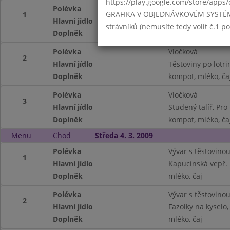
https://play.google.com/store/apps/
Polévka
Vločková
GRAFIKA V OBJEDNÁVKOVÉM SYSTÉMU -
1
Hlavní jídlo
Pečená kuřecí kří
strávníků (nemusíte tedy volit č.1 
Doplněk
kompot, mléko, ča
Polévka
Vločková
2
Hlavní jídlo
Těstoviny po lotri
Doplněk
kompot, mléko, ča
Polévka
Vločková
3
Hlavní jídlo
Studený talíř, Pr
Doplněk
kompot, mléko, ča
Menu
Chod
Středa 4. 3. 2009
Polévka
Vývar s těstovino
1
Hlavní jídlo
Kapucínská vepř. 
Doplněk
mléko, čaj
Polévka
Vývar s těstovino
2
Hlavní jídlo
Fazolky na kyselo
Doplněk
mléko, čaj