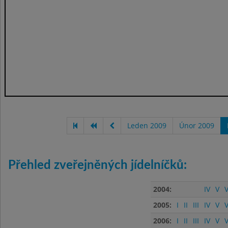
Leden 2009
Únor 2009
Přehled zveřejněných jídelníčků:
2004:
IV
V
V
2005:
I
II
III
IV
V
V
2006:
I
II
III
IV
V
V