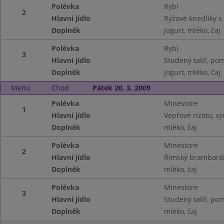
Polévka
Rybí
2
Hlavní jídlo
Rýžové knedlíky s
Doplněk
jogurt, mléko, čaj
Polévka
Rybí
3
Hlavní jídlo
Studený talíř, pom
Doplněk
jogurt, mléko, čaj
Menu
Chod
Pátek 20. 3. 2009
Polévka
Minestore
1
Hlavní jídlo
Vepřové rizoto, sýr
Doplněk
mléko, čaj
Polévka
Minestore
2
Hlavní jídlo
Římský bramborák,
Doplněk
mléko, čaj
Polévka
Minestore
3
Hlavní jídlo
Studený talíř, po
Doplněk
mléko, čaj