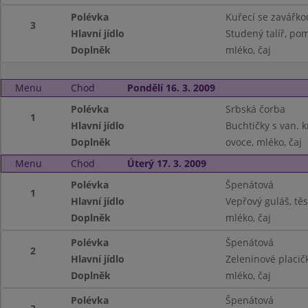
Polévka
Kuřecí se zavářko
3
Hlavní jídlo
Studený talíř, po
Doplněk
mléko, čaj
Menu
Chod
Pondělí 16. 3. 2009
Polévka
Srbská čorba
1
Hlavní jídlo
Buchtičky s van. 
Doplněk
ovoce, mléko, čaj
Menu
Chod
Úterý 17. 3. 2009
Polévka
Špenátová
1
Hlavní jídlo
Vepřový guláš, těs
Doplněk
mléko, čaj
Polévka
Špenátová
2
Hlavní jídlo
Zeleninové placič
Doplněk
mléko, čaj
Polévka
Špenátová