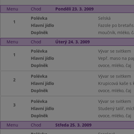
Menu
Chod
Pondělí 23. 3. 2009
Polévka
Selská
1
Hlavní jídlo
Fazole po bretaňs
Doplněk
moučník, mléko, č
Menu
Chod
Úterý 24. 3. 2009
Polévka
Vývar se svitkem
1
Hlavní jídlo
Vepř. maso na pap
Doplněk
ovoce, mléko, čaj
Polévka
Vývar se svitkem
2
Hlavní jídlo
Krupicová kaše s
Doplněk
ovoce, mléko, čaj
Polévka
Vývar se svitkem
3
Hlavní jídlo
Studený talíř, míc
Doplněk
ovoce, mléko, čaj
Menu
Chod
Středa 25. 3. 2009