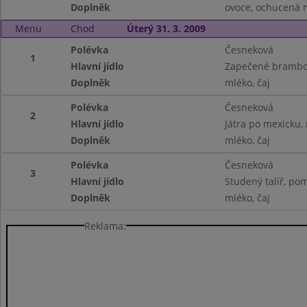
Doplněk
ovoce, ochucená m
Menu
Chod
Úterý 31. 3. 2009
Polévka
Česneková
1
Hlavní jídlo
Zapečené brambor
Doplněk
mléko, čaj
Polévka
Česneková
2
Hlavní jídlo
Játra po mexicku, 
Doplněk
mléko, čaj
Polévka
Česneková
3
Hlavní jídlo
Studený talíř, pom
Doplněk
mléko, čaj
Reklama: