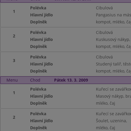
Polévka
Cibulová
1
Hlavní jídlo
Pangasius na más
Doplněk
kompot, mléko, ča
Polévka
Cibulová
2
Hlavní jídlo
Kuskusový nákyp,
Doplněk
kompot, mléko, ča
Polévka
Cibulová
3
Hlavní jídlo
Studený talíř, těs
Doplněk
kompot, mléko, ča
Menu
Chod
Pátek 13. 3. 2009
Polévka
Kuřecí se zavářko
1
Hlavní jídlo
Masový nákyp, b
Doplněk
mléko, čaj
Polévka
Kuřecí se zavářko
2
Hlavní jídlo
Šoulet, uzenina,
Doplněk
mléko, čaj