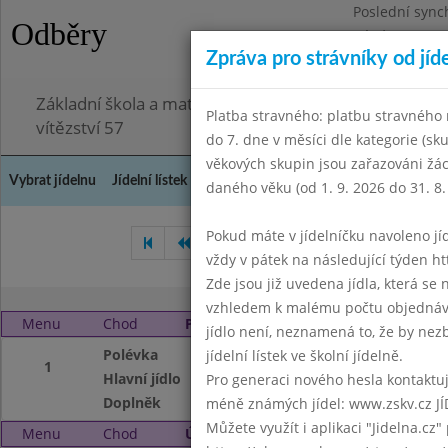
Poslední sync
Odběry
Pátek 3.7.2026
Zpráva pro strávníky od jíd
Omezení obje
Základní škola a mateřská škola Chodov, Praha 4, K
Platba stravného: platbu stravného n
vítězství 57
do 7. dne v měsíci dle kategorie (sk
věkových skupin jsou zařazováni žác
Vybrat jídelnu
Jídelní lístek
Historie
Kontakty a informace
Doch
daného věku (od 1. 9. 2026 do 31. 8.
Pokud máte v jídelníčku navoleno jídlo
Leden 2009
Únor 2009
vždy v pátek na následující týden htt
Zde jsou již uvedena jídla, která se
vzhledem k malému počtu objednávek
Menu
Chod
Pondělí 2. 3. 2009
jídlo není, neznamená to, že by nezby
Polévka
Gulášová
jídelní lístek ve školní jídelně.
1
Hlavní jídlo
Kynuté kned. s ov
Pro generaci nového hesla kontaktujt
Doplněk
ochucené mléko, 
méně známých jídel: www.zskv.cz JÍ
Můžete využít i aplikaci "Jidelna.cz"
Menu
Chod
Úterý 3. 3. 2009