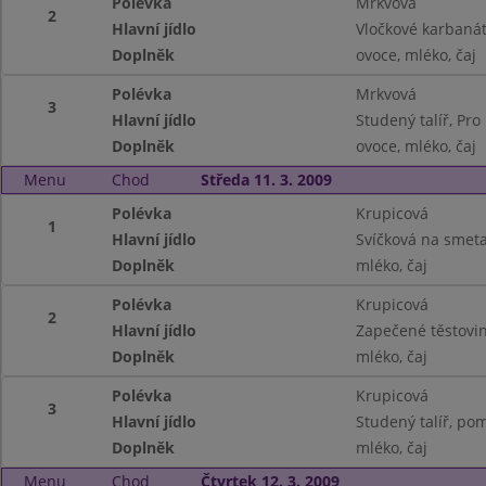
Polévka
Mrkvová
2
Hlavní jídlo
Vločkové karbaná
Doplněk
ovoce, mléko, čaj
Polévka
Mrkvová
3
Hlavní jídlo
Studený talíř, Pr
Doplněk
ovoce, mléko, čaj
Menu
Chod
Středa 11. 3. 2009
Polévka
Krupicová
1
Hlavní jídlo
Svíčková na smeta
Doplněk
mléko, čaj
Polévka
Krupicová
2
Hlavní jídlo
Zapečené těstovin
Doplněk
mléko, čaj
Polévka
Krupicová
3
Hlavní jídlo
Studený talíř, po
Doplněk
mléko, čaj
Menu
Chod
Čtvrtek 12. 3. 2009