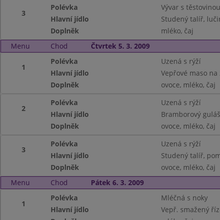
Polévka
Vývar s těstovino
3
Hlavní jídlo
Studený talíř, luč
Doplněk
mléko, čaj
Menu
Chod
Čtvrtek 5. 3. 2009
Polévka
Uzená s rýží
1
Hlavní jídlo
Vepřové maso na 
Doplněk
ovoce, mléko, čaj
Polévka
Uzená s rýží
2
Hlavní jídlo
Bramborový guláš,
Doplněk
ovoce, mléko, čaj
Polévka
Uzená s rýží
3
Hlavní jídlo
Studený talíř, pom
Doplněk
ovoce, mléko, čaj
Menu
Chod
Pátek 6. 3. 2009
Polévka
Mléčná s noky
1
Hlavní jídlo
Vepř. smažený říz