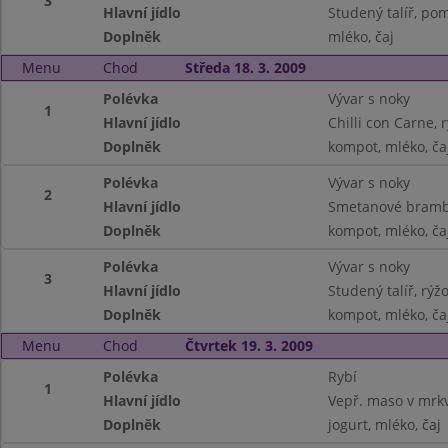
3
Hlavní jídlo
Studený talíř, po
Doplněk
mléko, čaj
Menu
Chod
Středa 18. 3. 2009
Polévka
Vývar s noky
1
Hlavní jídlo
Chilli con Carne, 
Doplněk
kompot, mléko, ča
Polévka
Vývar s noky
2
Hlavní jídlo
Smetanové bramb
Doplněk
kompot, mléko, ča
Polévka
Vývar s noky
3
Hlavní jídlo
Studený talíř, rýžo
Doplněk
kompot, mléko, ča
Menu
Chod
Čtvrtek 19. 3. 2009
Polévka
Rybí
1
Hlavní jídlo
Vepř. maso v mrk
Doplněk
jogurt, mléko, čaj