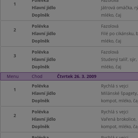
Polévka
Fazolová
1
Hlavní jídlo
Játrová omáčka, r
Doplněk
mléko, čaj
Polévka
Fazolová
2
Hlavní jídlo
Filé po cikánsku,
Doplněk
mléko, čaj
Polévka
Fazolová
3
Hlavní jídlo
Studený talíř, sýr
Doplněk
mléko, čaj
Menu
Chod
Čtvrtek 26. 3. 2009
Polévka
Rychlá s vejci
1
Hlavní jídlo
Milánské špagety, 
Doplněk
kompot, mléko, ča
Polévka
Rychlá s vejci
2
Hlavní jídlo
Vařená brokolice,
Doplněk
kompot, mléko, ča
Polévka
Rychlá s vejci