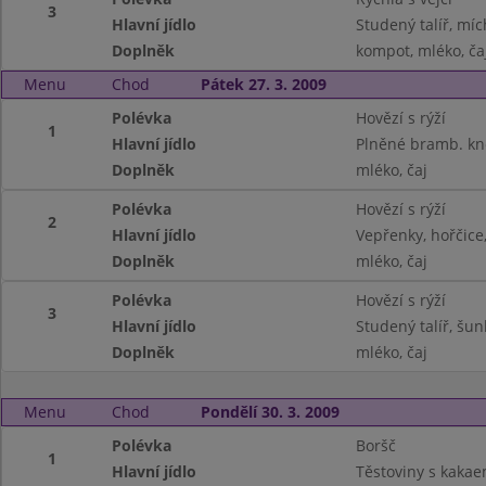
3
Hlavní jídlo
Studený talíř, míc
Doplněk
kompot, mléko, ča
Menu
Chod
Pátek 27. 3. 2009
Polévka
Hovězí s rýží
1
Hlavní jídlo
Plněné bramb. kned
Doplněk
mléko, čaj
Polévka
Hovězí s rýží
2
Hlavní jídlo
Vepřenky, hořčice
Doplněk
mléko, čaj
Polévka
Hovězí s rýží
3
Hlavní jídlo
Studený talíř, šu
Doplněk
mléko, čaj
Menu
Chod
Pondělí 30. 3. 2009
Polévka
Boršč
1
Hlavní jídlo
Těstoviny s kakae