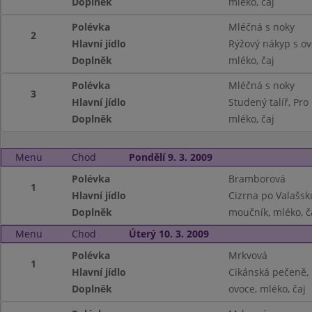
Doplněk
mléko, čaj
Polévka
Mléčná s noky
2
Hlavní jídlo
Rýžový nákyp s ov
Doplněk
mléko, čaj
Polévka
Mléčná s noky
3
Hlavní jídlo
Studený talíř, Pr
Doplněk
mléko, čaj
Menu
Chod
Pondělí 9. 3. 2009
Polévka
Bramborová
1
Hlavní jídlo
Cizrna po Valašsk
Doplněk
moučník, mléko, č
Menu
Chod
Úterý 10. 3. 2009
Polévka
Mrkvová
1
Hlavní jídlo
Cikánská pečeně, 
Doplněk
ovoce, mléko, čaj