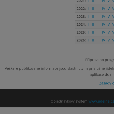
2021:
I
II
III
IV
V
V
2022:
I
II
III
IV
V
V
2023:
I
II
III
IV
V
V
2024:
I
II
III
IV
V
V
2025:
I
II
III
IV
V
V
2026:
I
II
III
IV
V
V
Připraveno progr
Veškeré publikované informace jsou vlastnictvím příslušné jídel
aplikace do n
Zásady 
Objednávkový systém
www.jidelna.c