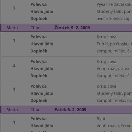
Polévka
Vývar se zavářkou
3
Hlavní jídlo
Studený talíř, po
Doplněk
ovoce, mléko, čaj
Menu
Chod
Čtvrtek 5. 2. 2009
Polévka
Krupicová
1
Hlavní jídlo
Tuňák po čínsku, 
Doplněk
kompot, mléko, ča
Polévka
Krupicová
2
Hlavní jídlo
Vepř. maso, duše
Doplněk
kompot, mléko, ča
Polévka
Krupicová
3
Hlavní jídlo
Studený talíř, po
Doplněk
kompot, mléko, ča
Menu
Chod
Pátek 6. 2. 2009
Polévka
Rybí
1
Hlavní jídlo
Vepř. maso, červen