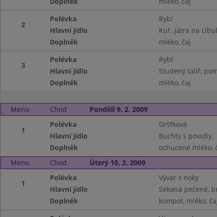
Doplněk
mléko, čaj
Polévka
Rybí
2
Hlavní jídlo
Kuř. játra na cib
Doplněk
mléko, čaj
Polévka
Rybí
3
Hlavní jídlo
Studený talíř, po
Doplněk
mléko, čaj
Menu
Chod
Pondělí 9. 2. 2009
Polévka
Dršťková
1
Hlavní jídlo
Buchty s povidly,
Doplněk
ochucené mléko, 
Menu
Chod
Úterý 10. 2. 2009
Polévka
Vývar s noky
1
Hlavní jídlo
Sekaná pečeně, b
Doplněk
kompot, mléko, ča