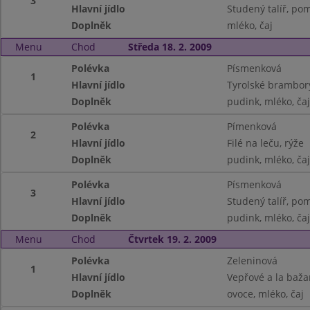
3
Hlavní jídlo
Studený talíř, po
Doplněk
mléko, čaj
Menu
Chod
Středa 18. 2. 2009
Polévka
Písmenková
1
Hlavní jídlo
Tyrolské brambory
Doplněk
pudink, mléko, čaj
Polévka
Pímenková
2
Hlavní jídlo
Filé na leču, rýže
Doplněk
pudink, mléko, čaj
Polévka
Písmenková
3
Hlavní jídlo
Studený talíř, po
Doplněk
pudink, mléko, čaj
Menu
Chod
Čtvrtek 19. 2. 2009
Polévka
Zeleninová
1
Hlavní jídlo
Vepřové a la bažan
Doplněk
ovoce, mléko, čaj