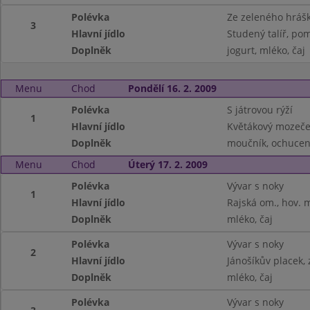
Polévka
Ze zeleného hráš
3
Hlavní jídlo
Studený talíř, po
Doplněk
jogurt, mléko, čaj
Menu
Chod
Pondělí 16. 2. 2009
Polévka
S játrovou rýží
1
Hlavní jídlo
Květákový mozeče
Doplněk
moučník, ochucen
Menu
Chod
Úterý 17. 2. 2009
Polévka
Vývar s noky
1
Hlavní jídlo
Rajská om., hov. m
Doplněk
mléko, čaj
Polévka
Vývar s noky
2
Hlavní jídlo
Jánošíkův placek, 
Doplněk
mléko, čaj
Polévka
Vývar s noky