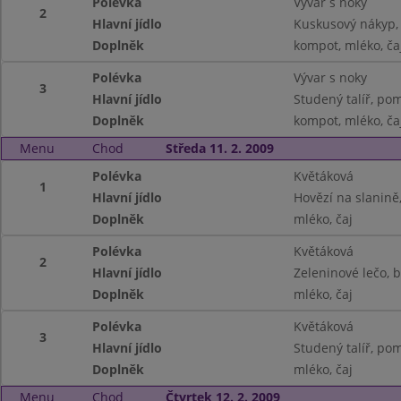
Polévka
Vývar s noky
2
Hlavní jídlo
Kuskusový nákyp,
Doplněk
kompot, mléko, ča
Polévka
Vývar s noky
3
Hlavní jídlo
Studený talíř, po
Doplněk
kompot, mléko, ča
Menu
Chod
Středa 11. 2. 2009
Polévka
Květáková
1
Hlavní jídlo
Hovězí na slanině
Doplněk
mléko, čaj
Polévka
Květáková
2
Hlavní jídlo
Zeleninové lečo, 
Doplněk
mléko, čaj
Polévka
Květáková
3
Hlavní jídlo
Studený talíř, po
Doplněk
mléko, čaj
Menu
Chod
Čtvrtek 12. 2. 2009