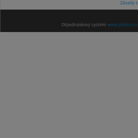
Zásady 
Objednávkový systém
www.jidelna.c