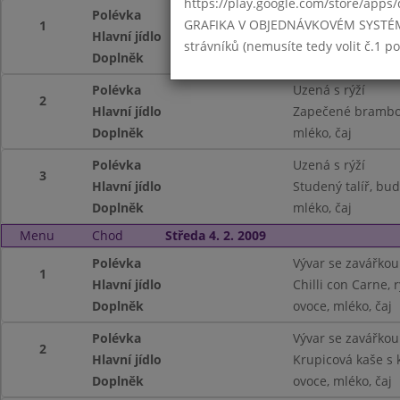
https://play.google.com/store/apps/
Polévka
Uzená s rýží
GRAFIKA V OBJEDNÁVKOVÉM SYSTÉMU -
1
Hlavní jídlo
Koprová omáčka, 
strávníků (nemusíte tedy volit č.1 
Doplněk
mléko, čaj
Polévka
Uzená s rýží
2
Hlavní jídlo
Zapečené brambory
Doplněk
mléko, čaj
Polévka
Uzená s rýží
3
Hlavní jídlo
Studený talíř, bu
Doplněk
mléko, čaj
Menu
Chod
Středa 4. 2. 2009
Polévka
Vývar se zavářkou
1
Hlavní jídlo
Chilli con Carne, 
Doplněk
ovoce, mléko, čaj
Polévka
Vývar se zavářkou
2
Hlavní jídlo
Krupicová kaše s
Doplněk
ovoce, mléko, čaj