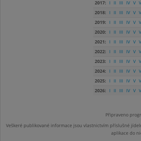
2017:
I
II
III
IV
V
V
2018:
I
II
III
IV
V
V
2019:
I
II
III
IV
V
V
2020:
I
II
III
IV
V
V
2021:
I
II
III
IV
V
V
2022:
I
II
III
IV
V
V
2023:
I
II
III
IV
V
V
2024:
I
II
III
IV
V
V
2025:
I
II
III
IV
V
V
2026:
I
II
III
IV
V
V
Připraveno progr
Veškeré publikované informace jsou vlastnictvím příslušné jídel
aplikace do n