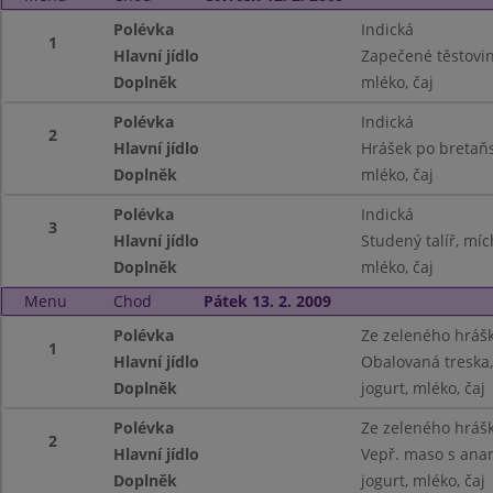
Polévka
Indická
1
Hlavní jídlo
Zapečené těstoviny
Doplněk
mléko, čaj
Polévka
Indická
2
Hlavní jídlo
Hrášek po bretaň
Doplněk
mléko, čaj
Polévka
Indická
3
Hlavní jídlo
Studený talíř, míc
Doplněk
mléko, čaj
Menu
Chod
Pátek 13. 2. 2009
Polévka
Ze zeleného hráš
1
Hlavní jídlo
Obalovaná treska
Doplněk
jogurt, mléko, čaj
Polévka
Ze zeleného hráš
2
Hlavní jídlo
Vepř. maso s ana
Doplněk
jogurt, mléko, čaj