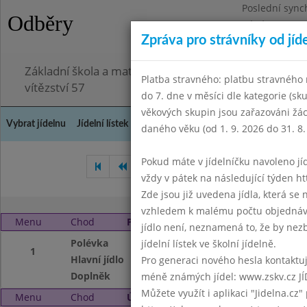
Poslední sync
Odběry
Pátek 3.7.2026
Zpráva pro strávníky od jíd
Omezení obje
Základní škola a mateřská škola Chodov, Praha 4, K
Platba stravného: platbu stravného n
vítězství 57
do 7. dne v měsíci dle kategorie (sk
věkových skupin jsou zařazováni žác
Vybrat jídelnu
Jídelní lístek
Historie
Kontakty a informace
Doch
daného věku (od 1. 9. 2026 do 31. 8.
Pokud máte v jídelníčku navoleno jídlo
Prosinec 2008
Leden 2009
vždy v pátek na následující týden htt
Zde jsou již uvedena jídla, která se
vzhledem k malému počtu objednávek
Menu
Chod
Pondělí 2. 2. 2009
jídlo není, neznamená to, že by nezby
Polévka
Masová
jídelní lístek ve školní jídelně.
1
Hlavní jídlo
Hrachová kaše, vej
Pro generaci nového hesla kontaktujt
Doplněk
moučník, mléko, č
méně známých jídel: www.zskv.cz JÍ
Můžete využít i aplikaci "Jidelna.cz"
Menu
Chod
Úterý 3. 2. 2009