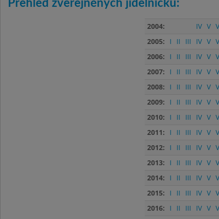
Přehled zveřejněných jídelníčků:
2004:
IV
V
V
2005:
I
II
III
IV
V
V
2006:
I
II
III
IV
V
V
2007:
I
II
III
IV
V
V
2008:
I
II
III
IV
V
V
2009:
I
II
III
IV
V
V
2010:
I
II
III
IV
V
V
2011:
I
II
III
IV
V
V
2012:
I
II
III
IV
V
V
2013:
I
II
III
IV
V
V
2014:
I
II
III
IV
V
V
2015:
I
II
III
IV
V
V
2016:
I
II
III
IV
V
V