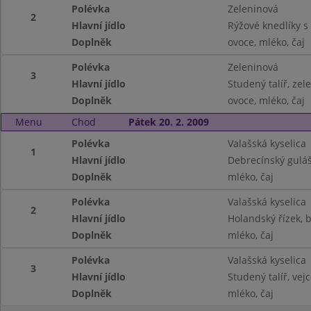
Polévka
Zeleninová
2
Hlavní jídlo
Rýžové knedlíky s 
Doplněk
ovoce, mléko, čaj
Polévka
Zeleninová
3
Hlavní jídlo
Studený talíř, zele
Doplněk
ovoce, mléko, čaj
Menu
Chod
Pátek 20. 2. 2009
Polévka
Valašská kyselica
1
Hlavní jídlo
Debrecínský guláš
Doplněk
mléko, čaj
Polévka
Valašská kyselica
2
Hlavní jídlo
Holandský řízek,
Doplněk
mléko, čaj
Polévka
Valašská kyselica
3
Hlavní jídlo
Studený talíř, vej
Doplněk
mléko, čaj