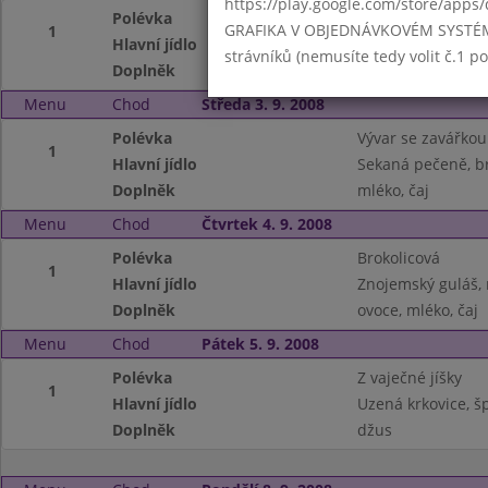
https://play.google.com/store/apps/
Polévka
Zeleninová
GRAFIKA V OBJEDNÁVKOVÉM SYSTÉMU -
1
Hlavní jídlo
Svíčková na smeta
strávníků (nemusíte tedy volit č.1 
Doplněk
mléko, džus
Menu
Chod
Středa 3. 9. 2008
Polévka
Vývar se zavářkou
1
Hlavní jídlo
Sekaná pečeně, 
Doplněk
mléko, čaj
Menu
Chod
Čtvrtek 4. 9. 2008
Polévka
Brokolicová
1
Hlavní jídlo
Znojemský guláš, 
Doplněk
ovoce, mléko, čaj
Menu
Chod
Pátek 5. 9. 2008
Polévka
Z vaječné jíšky
1
Hlavní jídlo
Uzená krkovice, š
Doplněk
džus