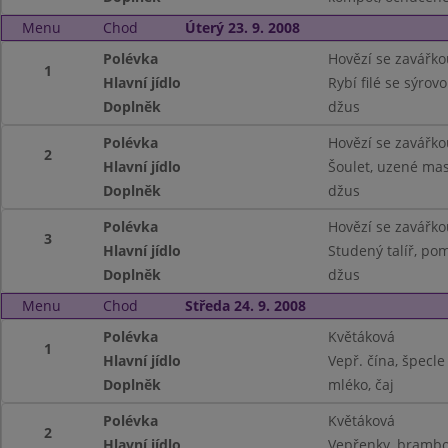
Menu
Chod
Úterý 23. 9. 2008
Polévka
Hovězí se zavářko
1
Hlavní jídlo
Rybí filé se sýro
Doplněk
džus
Polévka
Hovězí se zavářko
2
Hlavní jídlo
Šoulet, uzené mas
Doplněk
džus
Polévka
Hovězí se zavářko
3
Hlavní jídlo
Studený talíř, po
Doplněk
džus
Menu
Chod
Středa 24. 9. 2008
Polévka
Květáková
1
Hlavní jídlo
Vepř. čína, špecle
Doplněk
mléko, čaj
Polévka
Květáková
2
Hlavní jídlo
Vepřenky, brambo