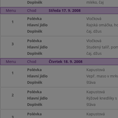
Doplněk
mléko, čaj
Menu
Chod
Středa 17. 9. 2008
Polévka
Vločková
1
Hlavní jídlo
Rajská omáčka, ho
Doplněk
čaj, džus
Polévka
Vločková
3
Hlavní jídlo
Studený talíř, po
Doplněk
čaj, džus
Menu
Chod
Čtvrtek 18. 9. 2008
Polévka
Kapustová
1
Hlavní jídlo
Vepř. maso v mrk
Doplněk
šťáva
Polévka
Kapustová
2
Hlavní jídlo
Rýžové knedlíky s
Doplněk
šťáva
Polévka
Kapustová
3