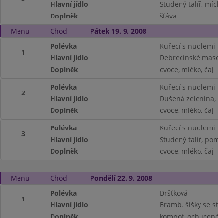
Hlavní jídlo
Studený talíř, míc
Doplněk
šťáva
Menu
Chod
Pátek 19. 9. 2008
Polévka
Kuřecí s nudlemi
1
Hlavní jídlo
Debrecínské maso
Doplněk
ovoce, mléko, čaj
Polévka
Kuřecí s nudlemi
2
Hlavní jídlo
Dušená zelenina, 
Doplněk
ovoce, mléko, čaj
Polévka
Kuřecí s nudlemi
3
Hlavní jídlo
Studený talíř, pom
Doplněk
ovoce, mléko, čaj
Menu
Chod
Pondělí 22. 9. 2008
Polévka
Dršťková
1
Hlavní jídlo
Bramb. šišky se s
Doplněk
kompot, ochucené