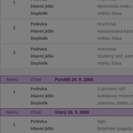
1
Hlavní jídlo
Myslivecká směs, 
Doplněk
mléko, šťáva
Polévka
Hrachová
2
Hlavní jídlo
Nastavovaná kaše,
Doplněk
mléko, šťáva
Polévka
Hrachová
3
Hlavní jídlo
Studený talíř, pom
Doplněk
mléko, šťáva
Menu
Chod
Pondělí 29. 9. 2008
Polévka
S játrovou rýží
1
Hlavní jídlo
Květákový mozeče
Doplněk
zelenina, mléko, č
Menu
Chod
Úterý 30. 9. 2008
Polévka
Rybí
1
Hlavní jídlo
Boloňské špagety, 