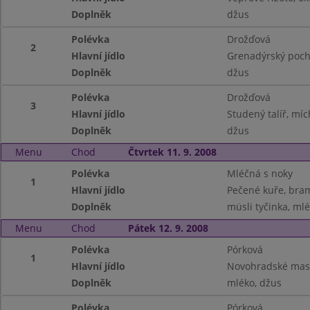
Doplněk
džus
Polévka
Drožďová
2
Hlavní jídlo
Grenadýrský poch
Doplněk
džus
Polévka
Drožďová
3
Hlavní jídlo
Studený talíř, míc
Doplněk
džus
Menu
Chod
Čtvrtek 11. 9. 2008
Polévka
Mléčná s noky
1
Hlavní jídlo
Pečené kuře, bra
Doplněk
müsli tyčinka, mlé
Menu
Chod
Pátek 12. 9. 2008
Polévka
Pórková
1
Hlavní jídlo
Novohradské maso
Doplněk
mléko, džus
Polévka
Pórková