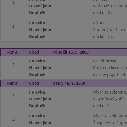
2
Hlavní jídlo
Vločkové karbaná
Doplněk
mléko, džus
Polévka
Pórková
3
Hlavní jídlo
Studený talíř, pom
Doplněk
mléko, džus
Menu
Chod
Pondělí 15. 9. 2008
Polévka
Bramborová
1
Hlavní jídlo
Čočka na kyselo, o
Doplněk
ovocný jogurt, mlé
Menu
Chod
Úterý 16. 9. 2008
Polévka
Vývar se zelenino
1
Hlavní jídlo
Segedínský guláš,
Doplněk
mléko, čaj
Polévka
Vývar se zelenino
2
Hlavní jídlo
Špagety s kečupem