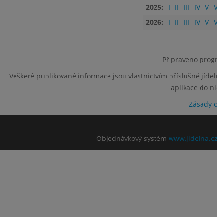
2025:
I
II
III
IV
V
V
2026:
I
II
III
IV
V
V
Připraveno progr
Veškeré publikované informace jsou vlastnictvím příslušné jídel
aplikace do n
Zásady 
Objednávkový systém
www.jidelna.c