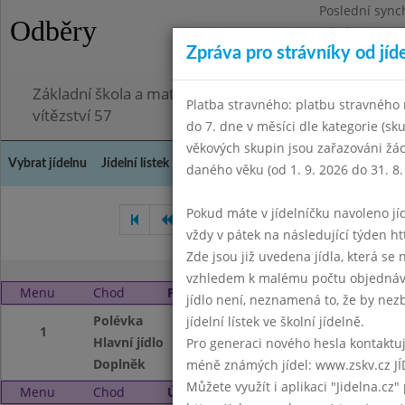
Poslední sync
Odběry
Pátek 3.7.2026
Zpráva pro strávníky od jíd
Omezení obje
Základní škola a mateřská škola Chodov, Praha 4, K
Platba stravného: platbu stravného n
vítězství 57
do 7. dne v měsíci dle kategorie (sk
věkových skupin jsou zařazováni žác
Vybrat jídelnu
Jídelní lístek
Historie
Kontakty a informace
Doch
daného věku (od 1. 9. 2026 do 31. 8.
Pokud máte v jídelníčku navoleno jídlo
Květen 2008
Červen 2008
vždy v pátek na následující týden htt
Zde jsou již uvedena jídla, která se
vzhledem k malému počtu objednávek
Menu
Chod
Pondělí 1. 9. 2008
jídlo není, neznamená to, že by nezby
Polévka
Gulášová
jídelní lístek ve školní jídelně.
1
Hlavní jídlo
Zapečené těstovi
Pro generaci nového hesla kontaktujt
Doplněk
moučník, mléko, č
méně známých jídel: www.zskv.cz JÍ
Můžete využít i aplikaci "Jidelna.cz"
Menu
Chod
Úterý 2. 9. 2008