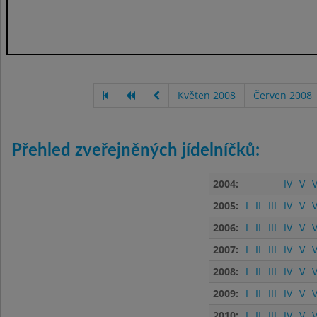
Květen 2008
Červen 2008
Přehled zveřejněných jídelníčků:
2004:
IV
V
V
2005:
I
II
III
IV
V
V
2006:
I
II
III
IV
V
V
2007:
I
II
III
IV
V
V
2008:
I
II
III
IV
V
V
2009:
I
II
III
IV
V
V
2010:
I
II
III
IV
V
V