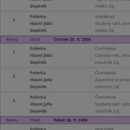
Doplněk
mléko, čaj
Polévka
Květáková
3
Hlavní jídlo
Studený talíř, po
Doplněk
mléko, čaj
Menu
Chod
Čtvrtek 25. 9. 2008
Polévka
Česneková
1
Hlavní jídlo
Cipískův mls, těst
Doplněk
moučník, čaj
Polévka
Česneková
2
Hlavní jídlo
Zapečené brambory
Doplněk
moučník, čaj
Polévka
Česneková
3
Hlavní jídlo
Studený talíř, rýžo
Doplněk
moučník, čaj
Menu
Chod
Pátek 26. 9. 2008
Polévka
Hrachová