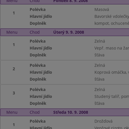
Menu
Chod
Pondělí 8. 9. 2008
Polévka
Masová
1
Hlavní jídlo
Bavorské vdolečky
Doplněk
kompot, ochucené
Menu
Chod
Úterý 9. 9. 2008
Polévka
Zelná
1
Hlavní jídlo
Vepř. maso na ža
Doplněk
šťáva
Polévka
Zelná
2
Hlavní jídlo
Koprová omáčka, 
Doplněk
šťáva
Polévka
Zelná
3
Hlavní jídlo
Studený talíř, pom
Doplněk
šťáva
Menu
Chod
Středa 10. 9. 2008
Polévka
Drožďová
1
Hlavní jídlo
Vepřové rizoto, ok