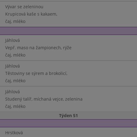
Vývar se zeleninou
Krupicová kaše s kakaem,
čaj, mléko
Jáhlová
Vepř. maso na žampionech, rýže
čaj, mléko
Jáhlová
Těstoviny se sýrem a brokolicí,
čaj, mléko
Jáhlová
Studený talíř, míchaná vejce, zelenina
čaj, mléko
Týden 51
Hrstková