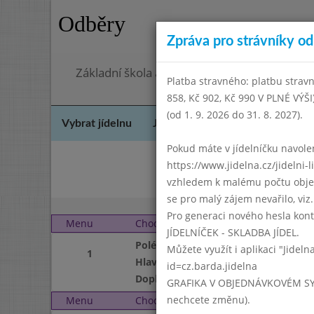
Odběry
Zpráva pro strávníky od 
Základní škola a mateřská škola Chodov, Pra
Platba stravného: platbu stravn
858, Kč 902, Kč 990 V PLNÉ VÝŠ
(od 1. 9. 2026 do 31. 8. 2027).
Vybrat jídelnu
Jídelní lístek
Historie
Kon
Pokud máte v jídelníčku navoleno
https://www.jidelna.cz/jidelni-
Říj
vzhledem k malému počtu objedn
se pro malý zájem nevařilo, viz. 
Pro generaci nového hesla kont
Menu
Chod
Pondělí 3. 12. 2007
JÍDELNÍČEK - SKLADBA JÍDEL.
Polévka
Můžete využít i aplikaci "Jideln
1
Hlavní jídlo
id=cz.barda.jidelna
Doplněk
GRAFIKA V OBJEDNÁVKOVÉM SYSTÉM
nechcete změnu).
Menu
Chod
Úterý 4. 12. 2007