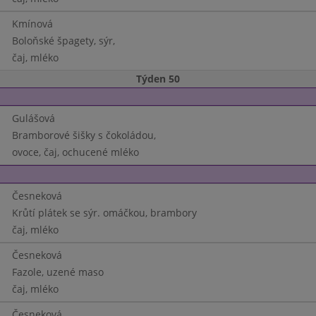
Kmínová
Boloňské špagety, sýr,
čaj, mléko
Týden 50
Gulášová
Bramborové šišky s čokoládou,
ovoce, čaj, ochucené mléko
Česneková
Krůtí plátek se sýr. omáčkou, brambory
čaj, mléko
Česneková
Fazole, uzené maso
čaj, mléko
Česneková