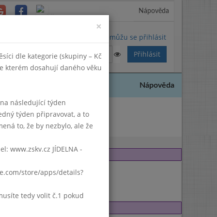
Nápověda
Close
×
Nemůžu se přihlásit
síci dle kategorie (skupiny – Kč
 ve kterém dosahují daného věku
Nápověda
k na následující týden
edný týden připravovat, a to
2008
ená to, že by nezbylo, ale že
del: www.zskv.cz JÍDELNA -
gle.com/store/apps/details?
síte tedy volit č.1 pokud