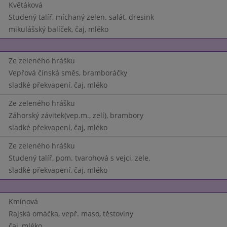
Květáková
Studený talíř, míchaný zelen. salát, dresink
mikulášský balíček, čaj, mléko
Ze zeleného hrášku
Vepřová čínská směs, bramboráčky
sladké překvapení, čaj, mléko
Ze zeleného hrášku
Záhorský závitek(vep.m., zelí), brambory
sladké překvapení, čaj, mléko
Ze zeleného hrášku
Studený talíř, pom. tvarohová s vejci, zele.
sladké překvapení, čaj, mléko
Kmínová
Rajská omáčka, vepř. maso, těstoviny
čaj, mléko