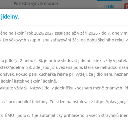
Poslední synchronizace:
Heslo
Pátek 3.7.2026 12:21
jídelny.
Omezení objednávek
ha 4, Květnového vítězství 57
ého na školní rok 2026/2027 zasílejte až v září 2026 - do 7. dne v mě
I). Do věkových skupin jsou zařazováni žáci na dobu školního roku,
takty a informace
Docházka
Aktivity
 jídlo (č. 2 nebo č. 3), je nutné sledovat jídelní lístek, vždy v páte
listek/?jidelna=28. Zde jsou již uvedena jídla, která se nebudou násl
en 2007
Listopad 2007
Prosinec 2007
Leden 2008
Únor 
ávek. Pokud paní kuchařka řekne při výdeji, že jídlo není, neznam
jídelní lístek ve školní jídelně.
Týden 49
aktujte vždy ŠJ. Názvy jídel v Jídelníčku - seznam méně známých jí
Bramborová
a.cz" pro mobilní telefony. Tu si lze nainstalovat z https://play.goo
Čočka po chlapsku, ( čočka, slanina, zelenina )
zelen. salát, čaj, mléko
U - jídlo č. 1 je automaticky přihlášeno u všech strávníků (nemu