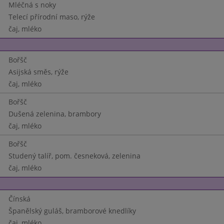
Mléčná s noky
Telecí přírodní maso, rýže
čaj, mléko
Bořšč
Asijská směs, rýže
čaj, mléko
Bořšč
Dušená zelenina, brambory
čaj, mléko
Bořšč
Studený talíř, pom. česneková, zelenina
čaj, mléko
Čínská
Španělský guláš, bramborové knedlíky
čaj, mléko