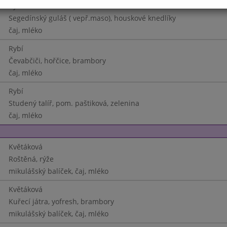
Rybí
Segedínský guláš ( vepř.maso), houskové knedlíky
čaj, mléko
Rybí
Čevabčiči, hořčice, brambory
čaj, mléko
Rybí
Studený talíř, pom. paštiková, zelenina
čaj, mléko
Květáková
Roštěná, rýže
mikulášský balíček, čaj, mléko
Květáková
Kuřecí játra, yofresh, brambory
mikulášský balíček, čaj, mléko