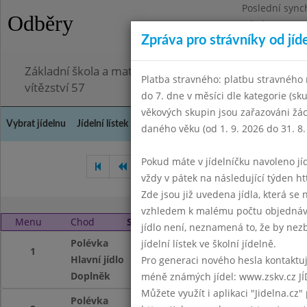
Poslední sync
Odběry
Pátek 3.7.2026
Zpráva pro strávníky od jíd
Omezení obje
Základní škola a mateřská škola Chodov, Praha 4, K
Platba stravného: platbu stravného n
vítězství 57
do 7. dne v měsíci dle kategorie (sk
věkových skupin jsou zařazováni žác
Vybrat jídelnu
Jídelní lístek
Historie
Kontakty a informace
Doch
daného věku (od 1. 9. 2026 do 31. 8.
Pokud máte v jídelníčku navoleno jídlo
Prosinec 2005
Leden 2006
vždy v pátek na následující týden htt
Zde jsou již uvedena jídla, která se
vzhledem k malému počtu objednávek
Menu
Chod
Středa 1. 2. 2006
jídlo není, neznamená to, že by nezby
Polévka
vývar s těstovinou
jídelní lístek ve školní jídelně.
1
Hlavní jídlo
vepřové na žampi
Pro generaci nového hesla kontaktujt
Doplněk
mléko,čaj
méně známých jídel: www.zskv.cz JÍ
Můžete využít i aplikaci "Jidelna.cz"
Polévka
vývar s těstovinou