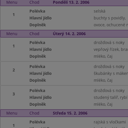
Menu
Chod
Pondělí 13. 2. 2006
Polévka
selská
1
Hlavní jídlo
buchty s povidly,
Doplněk
ovoce, ochucené m
Menu
Chod
Úterý 14. 2. 2006
Polévka
drožďová s noky
1
Hlavní jídlo
vepřový řízek, br
Doplněk
mléko, čaj
Polévka
drožďová s noky
2
Hlavní jídlo
škubánky s máke
Doplněk
mléko, čaj
Polévka
drožďová s noky
3
Hlavní jídlo
studený talíř, ryb
Doplněk
mléko, čaj
Menu
Chod
Středa 15. 2. 2006
Polévka
rajská s vločkami
1