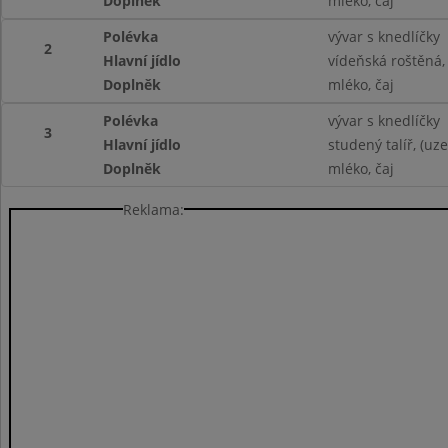
Doplněk
mléko, čaj
Polévka
vývar s knedlíčky
2
Hlavní jídlo
vídeňská roštěná
Doplněk
mléko, čaj
Polévka
vývar s knedlíčky
3
Hlavní jídlo
studený talíř, (uz
Doplněk
mléko, čaj
Reklama: