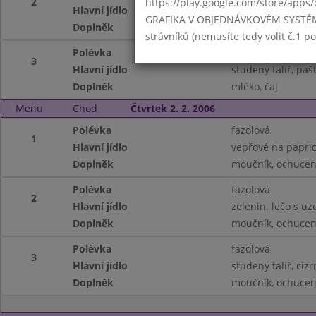
2
https://play.google.com/store/apps/
Hlavní jídlo
smažený květák, 
GRAFIKA V OBJEDNÁVKOVÉM SYSTÉMU -
Doplněk
mléko, čaj
strávníků (nemusíte tedy volit č.1 
Polévka
vývar s těstovinou
3
Hlavní jídlo
studený talíř, paš
Doplněk
mléko, čaj
Menu
Chod
Čtvrtek 2. 2. 2006
Polévka
fazolová
1
Hlavní jídlo
vepřové na papric
Doplněk
moučník, ochucen
Polévka
fazolová
2
Hlavní jídlo
zelenin. lečo s u
Doplněk
moučník, ochucen
Polévka
fazolová
3
Hlavní jídlo
studený talíř, ciz
Doplněk
moučník, ochucen