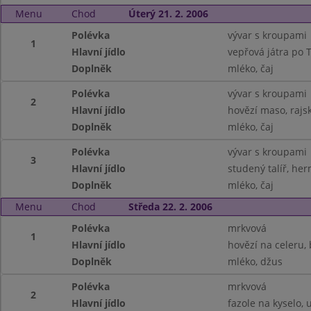
Menu
Chod
Úterý 21. 2. 2006
Polévka
vývar s kroupami
1
Hlavní jídlo
vepřová játra po T
Doplněk
mléko, čaj
Polévka
vývar s kroupami
2
Hlavní jídlo
hovězí maso, rajs
Doplněk
mléko, čaj
Polévka
vývar s kroupami
3
Hlavní jídlo
studený talíř, her
Doplněk
mléko, čaj
Menu
Chod
Středa 22. 2. 2006
Polévka
mrkvová
1
Hlavní jídlo
hovězí na celeru,
Doplněk
mléko, džus
Polévka
mrkvová
2
Hlavní jídlo
fazole na kyselo,