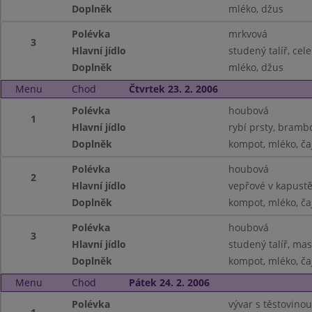
Doplněk
mléko, džus
Polévka
mrkvová
3
Hlavní jídlo
studený talíř, ce
Doplněk
mléko, džus
Menu
Chod
Čtvrtek 23. 2. 2006
Polévka
houbová
1
Hlavní jídlo
rybí prsty, bramb
Doplněk
kompot, mléko, ča
Polévka
houbová
2
Hlavní jídlo
vepřové v kapust
Doplněk
kompot, mléko, ča
Polévka
houbová
3
Hlavní jídlo
studený talíř, ma
Doplněk
kompot, mléko, ča
Menu
Chod
Pátek 24. 2. 2006
Polévka
vývar s těstovinou