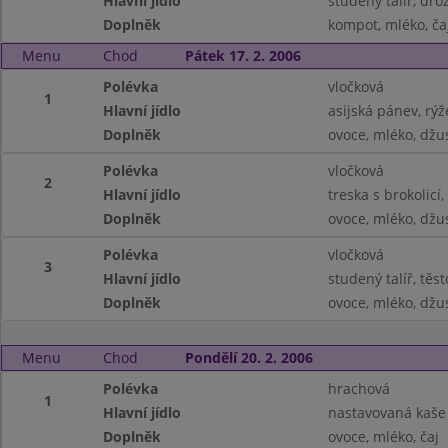
Hlavní jídlo
studený talíř, dr
Doplněk
kompot, mléko, ča
Menu
Chod
Pátek 17. 2. 2006
Polévka
vločková
1
Hlavní jídlo
asijská pánev, rýž
Doplněk
ovoce, mléko, džu
Polévka
vločková
2
Hlavní jídlo
treska s brokolic
Doplněk
ovoce, mléko, džu
Polévka
vločková
3
Hlavní jídlo
studený talíř, těs
Doplněk
ovoce, mléko, džu
Menu
Chod
Pondělí 20. 2. 2006
Polévka
hrachová
1
Hlavní jídlo
nastavovaná kaše
Doplněk
ovoce, mléko, čaj