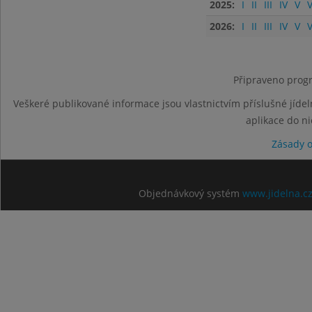
2025:
I
II
III
IV
V
V
2026:
I
II
III
IV
V
V
Připraveno progr
Veškeré publikované informace jsou vlastnictvím příslušné jídel
aplikace do n
Zásady 
Objednávkový systém
www.jidelna.c