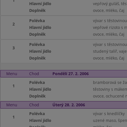
1
Hlavní jídlo
vepřový guláš, těs
Doplněk
ovoce, mléko, čaj
Polévka
vývar s těstovinou
2
Hlavní jídlo
vepřové rizoto s 
Doplněk
ovoce, mléko, čaj
Polévka
vývar s těstovinou
3
Hlavní jídlo
studený talíř, va
Doplněk
ovoce, mléko, čaj
Menu
Chod
Pondělí 27. 2. 2006
Polévka
bramborová se ž
1
Hlavní jídlo
těstoviny s mákem
Doplněk
ovoce, ochucené m
Menu
Chod
Úterý 28. 2. 2006
Polévka
vývar s knedlíčky
1
Hlavní jídlo
uzené maso, špen