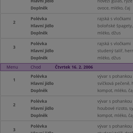
Hlavní jídlo
hovězí guláš, rýže
Doplněk
ovoce, mléko, čaj
Polévka
rajská s vločkami
2
Hlavní jídlo
boloňské špagety,
Doplněk
mléko, džus
Polévka
rajská s vločkami
3
Hlavní jídlo
studený talíř, he
Doplněk
mléko, džus
Menu
Chod
Čtvrtek 16. 2. 2006
Polévka
vývar s pohankou
1
Hlavní jídlo
svíčková pečeně, 
Doplněk
kompot, mléko, ča
Polévka
vývar s pohankou
2
Hlavní jídlo
houbové rizoto, 
Doplněk
kompot, mléko, ča
Polévka
vývar s pohankou
3