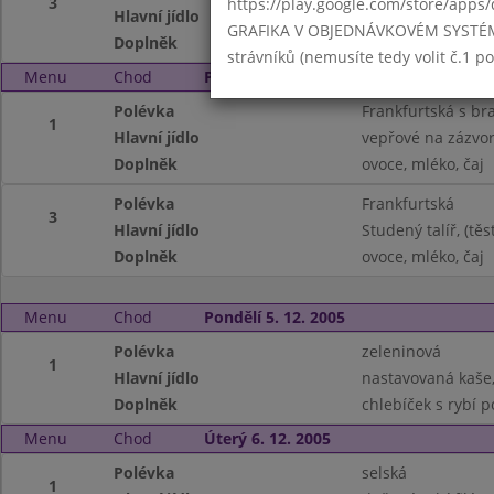
3
https://play.google.com/store/apps/
Hlavní jídlo
Studený talíř, (s
GRAFIKA V OBJEDNÁVKOVÉM SYSTÉMU -
Doplněk
moučník, mléko, č
strávníků (nemusíte tedy volit č.1 
Menu
Chod
Pátek 2. 12. 2005
Polévka
Frankfurtská s b
1
Hlavní jídlo
vepřové na zázvor
Doplněk
ovoce, mléko, čaj
Polévka
Frankfurtská
3
Hlavní jídlo
Studený talíř, (těs
Doplněk
ovoce, mléko, čaj
Menu
Chod
Pondělí 5. 12. 2005
Polévka
zeleninová
1
Hlavní jídlo
nastavovaná kaše
Doplněk
chlebíček s rybí 
Menu
Chod
Úterý 6. 12. 2005
Polévka
selská
1