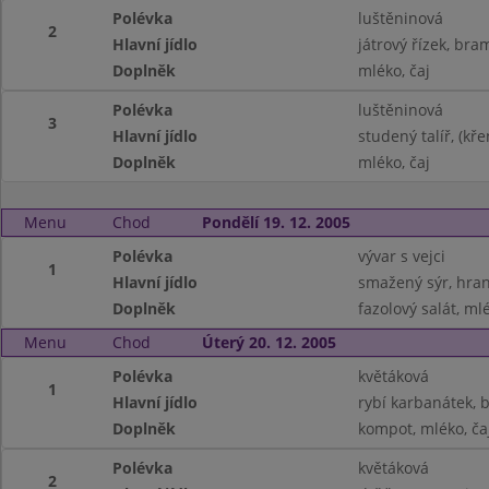
Polévka
luštěninová
2
Hlavní jídlo
játrový řízek, bra
Doplněk
mléko, čaj
Polévka
luštěninová
3
Hlavní jídlo
studený talíř, (kř
Doplněk
mléko, čaj
Menu
Chod
Pondělí 19. 12. 2005
Polévka
vývar s vejci
1
Hlavní jídlo
smažený sýr, hran
Doplněk
fazolový salát, mlé
Menu
Chod
Úterý 20. 12. 2005
Polévka
květáková
1
Hlavní jídlo
rybí karbanátek,
Doplněk
kompot, mléko, ča
Polévka
květáková
2