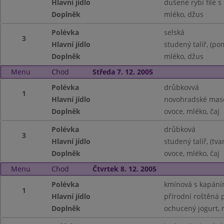
Hlavní jídlo
dušené rybí filé 
Doplněk
mléko, džus
Polévka
selská
3
Hlavní jídlo
studený talíř, (p
Doplněk
mléko, džus
Menu
Chod
Středa 7. 12. 2005
Polévka
drůbkovvá
1
Hlavní jídlo
novohradské mas
Doplněk
ovoce, mléko, čaj
Polévka
drůbková
3
Hlavní jídlo
studený talíř, (t
Doplněk
ovoce, mléko, čaj
Menu
Chod
Čtvrtek 8. 12. 2005
Polévka
kmínová s kapán
1
Hlavní jídlo
přírodní roštěná 
Doplněk
ochucený jogurt, 