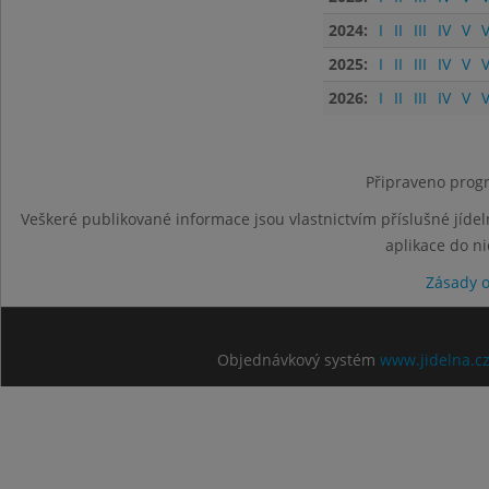
2024:
I
II
III
IV
V
V
2025:
I
II
III
IV
V
V
2026:
I
II
III
IV
V
V
Připraveno progr
Veškeré publikované informace jsou vlastnictvím příslušné jídel
aplikace do n
Zásady 
Objednávkový systém
www.jidelna.c