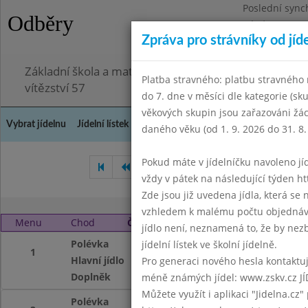
Poslední sync
Odběry
Pátek 3.7.2026
Zpráva pro strávníky od jíd
Omezení obje
Základní škola a mateřská škola Chodov, Praha 4, K
Platba stravného: platbu stravného n
vítězství 57
do 7. dne v měsíci dle kategorie (sk
věkových skupin jsou zařazováni žác
Vybrat jídelnu
Jídelní lístek
Historie
Kontakty a informace
Doch
daného věku (od 1. 9. 2026 do 31. 8.
Pokud máte v jídelníčku navoleno jídlo
Září 2005
Listopad 2005
vždy v pátek na následující týden htt
Zde jsou již uvedena jídla, která se
vzhledem k malému počtu objednávek
Menu
Chod
Čtvrtek 1. 12. 2005
jídlo není, neznamená to, že by nezby
Polévka
Houbová
jídelní lístek ve školní jídelně.
1
Hlavní jídlo
párek, Bramborov
Pro generaci nového hesla kontaktujt
Doplněk
moučník, mléko, č
méně známých jídel: www.zskv.cz JÍ
Můžete využít i aplikaci "Jidelna.cz"
Polévka
Houbová