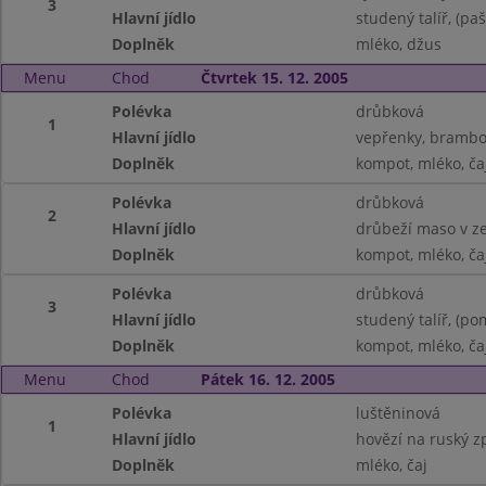
3
Hlavní jídlo
studený talíř, (p
Doplněk
mléko, džus
Menu
Chod
Čtvrtek 15. 12. 2005
Polévka
drůbková
1
Hlavní jídlo
vepřenky, brambo
Doplněk
kompot, mléko, ča
Polévka
drůbková
2
Hlavní jídlo
drůbeží maso v zel
Doplněk
kompot, mléko, ča
Polévka
drůbková
3
Hlavní jídlo
studený talíř, (po
Doplněk
kompot, mléko, ča
Menu
Chod
Pátek 16. 12. 2005
Polévka
luštěninová
1
Hlavní jídlo
hovězí na ruský z
Doplněk
mléko, čaj