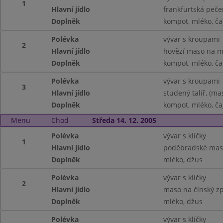
1
Hlavní jídlo
frankfurtská peč
Doplněk
kompot, mléko, ča
Polévka
vývar s kroupami
2
Hlavní jídlo
hovězí maso na ma
Doplněk
kompot, mléko, ča
Polévka
vývar s kroupami
3
Hlavní jídlo
studený talíř, (m
Doplněk
kompot, mléko, ča
Menu
Chod
Středa 14. 12. 2005
Polévka
vývar s klíčky
1
Hlavní jídlo
poděbradské maso
Doplněk
mléko, džus
Polévka
vývar s klíčky
2
Hlavní jídlo
maso na čínský zp
Doplněk
mléko, džus
Polévka
vývar s klíčky