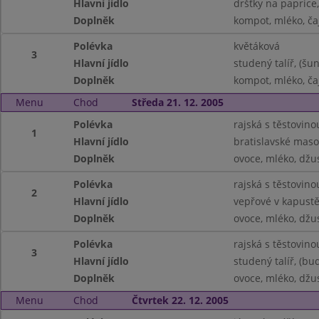
Hlavní jídlo
dršťky na paprice
Doplněk
kompot, mléko, ča
Polévka
květáková
3
Hlavní jídlo
studený talíř, (šu
Doplněk
kompot, mléko, ča
Menu
Chod
Středa 21. 12. 2005
Polévka
rajská s těstovino
1
Hlavní jídlo
bratislavské maso
Doplněk
ovoce, mléko, džu
Polévka
rajská s těstovino
2
Hlavní jídlo
vepřové v kapust
Doplněk
ovoce, mléko, džu
Polévka
rajská s těstovino
3
Hlavní jídlo
studený talíř, (b
Doplněk
ovoce, mléko, džu
Menu
Chod
Čtvrtek 22. 12. 2005