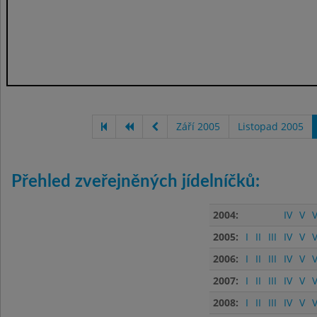
Září 2005
Listopad 2005
Přehled zveřejněných jídelníčků:
2004:
IV
V
V
2005:
I
II
III
IV
V
V
2006:
I
II
III
IV
V
V
2007:
I
II
III
IV
V
V
2008:
I
II
III
IV
V
V