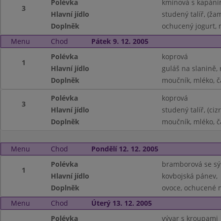
Polévka
kmínová s kapán
3
Hlavní jídlo
studený talíř, (ž
Doplněk
ochucený jogurt, 
Menu
Chod
Pátek 9. 12. 2005
Polévka
koprová
1
Hlavní jídlo
guláš na slanině, 
Doplněk
moučník, mléko, č
Polévka
koprová
3
Hlavní jídlo
studený talíř, (c
Doplněk
moučník, mléko, č
Menu
Chod
Pondělí 12. 12. 2005
Polévka
bramborová se s
1
Hlavní jídlo
kovbojská pánev,
Doplněk
ovoce, ochucené m
Menu
Chod
Úterý 13. 12. 2005
Polévka
vývar s kroupami