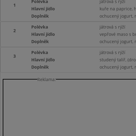
Polévka
játrová s rýží
1
Hlavní jídlo
kuře na paprice, 
Doplněk
ochucený jogurt, 
Polévka
játrová s rýží
2
Hlavní jídlo
vepřové maso s br
Doplněk
ochucený jogurt, 
Polévka
játrová s rýží
3
Hlavní jídlo
studený talíř, (d
Doplněk
ochucený jogurt, 
Reklama: