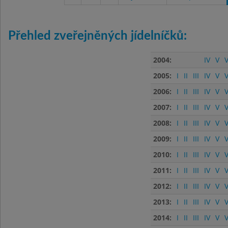
Přehled zveřejněných jídelníčků:
2004:
IV
V
V
2005:
I
II
III
IV
V
V
2006:
I
II
III
IV
V
V
2007:
I
II
III
IV
V
V
2008:
I
II
III
IV
V
V
2009:
I
II
III
IV
V
V
2010:
I
II
III
IV
V
V
2011:
I
II
III
IV
V
V
2012:
I
II
III
IV
V
V
2013:
I
II
III
IV
V
V
2014:
I
II
III
IV
V
V