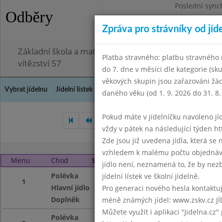
Poslední sync
Odběry
Pátek 3.7.2026
Zpráva pro strávníky od jíd
Omezení obje
Základní škola a mateřská škola Chodov, Praha 4, K
Platba stravného: platbu stravného n
vítězství 57
do 7. dne v měsíci dle kategorie (sk
věkových skupin jsou zařazováni žác
Vybrat jídelnu
Jídelní lístek
Historie
Kontakty a informace
Doch
daného věku (od 1. 9. 2026 do 31. 8.
Pokud máte v jídelníčku navoleno jídlo
Říjen 2004
Listopad 2004
vždy v pátek na následující týden htt
Zde jsou již uvedena jídla, která se
vzhledem k malému počtu objednávek
Menu
Chod
Středa 1. 12. 2004
jídlo není, neznamená to, že by nezby
Polévka
Vločková
jídelní lístek ve školní jídelně.
1
Hlavní jídlo
zeleninové lečo, 
Pro generaci nového hesla kontaktujt
Doplněk
mléko, džus
méně známých jídel: www.zskv.cz JÍ
Můžete využít i aplikaci "Jidelna.cz"
Polévka
Vločková