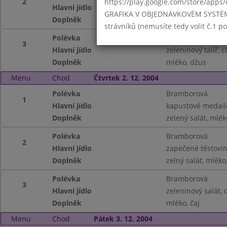
2
https://play.google.com/store/apps/
Hlavní jídlo
mexické fazole s 
GRAFIKA V OBJEDNÁVKOVÉM SYSTÉMU -
Doplněk
mléko, džus
strávníků (nemusíte tedy volit č.1 
Polévka
Vločková
3
Hlavní jídlo
zeleninový talíř, 
Doplněk
mléko, džus
Menu
Chod
Čtvrtek 2. 12. 2004
Polévka
Bramborová
1
Hlavní jídlo
kapustové medail
Doplněk
zelený salát, mléko
Polévka
Bramborová
2
Hlavní jídlo
zapečené těstovin
Doplněk
zelný salát, mléko,
Polévka
Bramborová
3
Hlavní jídlo
zeleninový salát, 
Doplněk
mléko, čaj
Menu
Chod
Pátek 3. 12. 2004