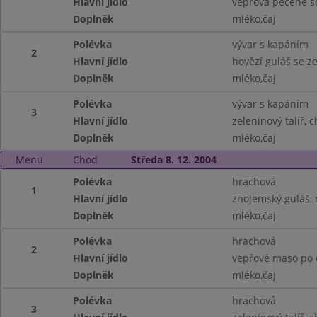
Hlavní jídlo
vepřová pečeně s
Doplněk
mléko,čaj
Polévka
vývar s kapáním
2
Hlavní jídlo
hovězí guláš se ze
Doplněk
mléko,čaj
Polévka
vývar s kapáním
3
Hlavní jídlo
zeleninový talíř, 
Doplněk
mléko,čaj
Menu
Chod
Středa 8. 12. 2004
Polévka
hrachová
1
Hlavní jídlo
znojemský guláš, 
Doplněk
mléko,čaj
Polévka
hrachová
2
Hlavní jídlo
vepřové maso po č
Doplněk
mléko,čaj
Polévka
hrachová
3