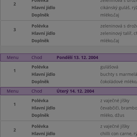
Polévka
zeleninová s drož
2
Hlavní jídlo
cikánský guláš, rý
Doplněk
mléko,čaj
Polévka
zeleninová s drož
3
Hlavní jídlo
zeleninový talíř, 
Doplněk
mléko,čaj
Menu
Chod
Pondělí 13. 12. 2004
Polévka
gulášová
1
Hlavní jídlo
buchty s marmelá
Doplněk
čokoládové mléko,
Menu
Chod
Úterý 14. 12. 2004
Polévka
z vaječné jíšky
1
Hlavní jídlo
čevabčiči, brambo
Doplněk
mléko, džus
Polévka
z vaječné jíšky
2
Hlavní jídlo
chilli con carne, r