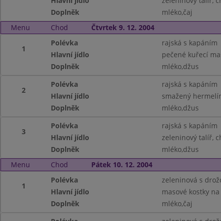
Hlavní jídlo
zeleninový talíř, 
Doplněk
mléko,čaj
Menu
Chod
Čtvrtek 9. 12. 2004
Polévka
rajská s kapáním
1
Hlavní jídlo
pečené kuřecí ma
Doplněk
mléko,džus
Polévka
rajská s kapáním
2
Hlavní jídlo
smažený hermelí
Doplněk
mléko,džus
Polévka
rajská s kapáním
3
Hlavní jídlo
zeleninový talíř, 
Doplněk
mléko,džus
Menu
Chod
Pátek 10. 12. 2004
Polévka
zeleninová s drož
1
Hlavní jídlo
masové kostky na
Doplněk
mléko,čaj