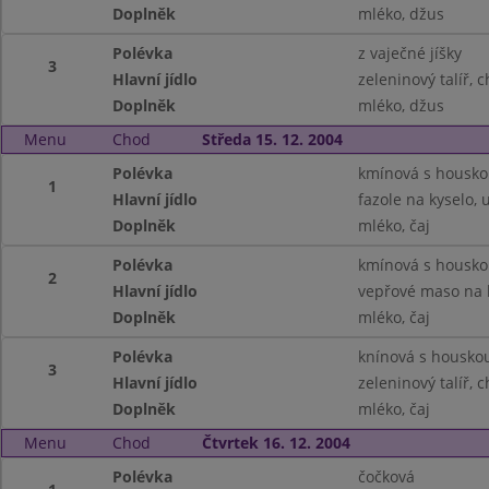
Doplněk
mléko, džus
Polévka
z vaječné jíšky
3
Hlavní jídlo
zeleninový talíř, 
Doplněk
mléko, džus
Menu
Chod
Středa 15. 12. 2004
Polévka
kmínová s housk
1
Hlavní jídlo
fazole na kyselo,
Doplněk
mléko, čaj
Polévka
kmínová s housk
2
Hlavní jídlo
vepřové maso na 
Doplněk
mléko, čaj
Polévka
knínová s housko
3
Hlavní jídlo
zeleninový talíř, 
Doplněk
mléko, čaj
Menu
Chod
Čtvrtek 16. 12. 2004
Polévka
čočková