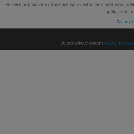
Veškeré publikované informace jsou vlastnictvím příslušné jídel
aplikace do n
Zásady 
Objednávkový systém
www.jidelna.c