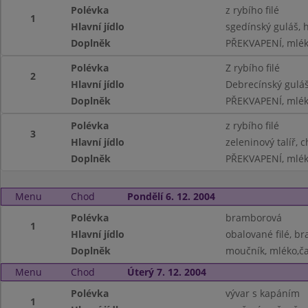
Polévka
z rybího filé
1
Hlavní jídlo
sgedínský guláš, 
Doplněk
PŘEKVAPENÍ, mlék
Polévka
Z rybího filé
2
Hlavní jídlo
Debrecínský guláš
Doplněk
PŘEKVAPENÍ, mlék
Polévka
z rybího filé
3
Hlavní jídlo
zeleninový talíř, 
Doplněk
PŘEKVAPENÍ, mlék
Menu
Chod
Pondělí 6. 12. 2004
Polévka
bramborová
1
Hlavní jídlo
obalované filé, b
Doplněk
moučník, mléko,ča
Menu
Chod
Úterý 7. 12. 2004
Polévka
vývar s kapáním
1