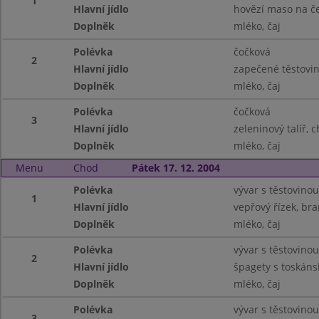
1
Hlavní jídlo
hovězí maso na č
Doplněk
mléko, čaj
Polévka
čočková
2
Hlavní jídlo
zapečené těstoviny
Doplněk
mléko, čaj
Polévka
čočková
3
Hlavní jídlo
zeleninový talíř, 
Doplněk
mléko, čaj
Menu
Chod
Pátek 17. 12. 2004
Polévka
vývar s těstovinou
1
Hlavní jídlo
vepřový řízek, br
Doplněk
mléko, čaj
Polévka
vývar s těstovinou
2
Hlavní jídlo
špagety s toskán
Doplněk
mléko, čaj
Polévka
vývar s těstovinou
3