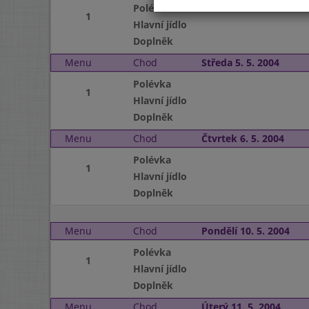
Polévka
1
Hlavní jídlo
Doplněk
Menu
Chod
Středa 5. 5. 2004
Polévka
1
Hlavní jídlo
Doplněk
Menu
Chod
Čtvrtek 6. 5. 2004
Polévka
1
Hlavní jídlo
Doplněk
Menu
Chod
Pondělí 10. 5. 2004
Polévka
1
Hlavní jídlo
Doplněk
Menu
Chod
Úterý 11. 5. 2004