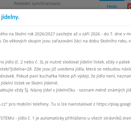
Poslední synchronizace:
Heslo
Pátek 3.7.2026 12:21
jídelny.
Omezení objednávek
ha 4, Květnového vítězství 57
ého na školní rok 2026/2027 zasílejte až v září 2026 - do 7. dne v mě
I). Do věkových skupin jsou zařazováni žáci na dobu školního roku,
takty a informace
Docházka
Aktivity
 jídlo (č. 2 nebo č. 3), je nutné sledovat jídelní lístek, vždy v páte
listek/?jidelna=28. Zde jsou již uvedena jídla, která se nebudou násl
Duben 2004
Květen 2004
Červen 2004
Září 2004
ávek. Pokud paní kuchařka řekne při výdeji, že jídlo není, neznam
jídelní lístek ve školní jídelně.
Týden 19
aktujte vždy ŠJ. Názvy jídel v Jídelníčku - seznam méně známých jí
vývar s těstovinou
a.cz" pro mobilní telefony. Tu si lze nainstalovat z https://play.goo
hrachová kaše, párek, kyselá okurka
dezert, mléko, čaj
U - jídlo č. 1 je automaticky přihlášeno u všech strávníků (nemu