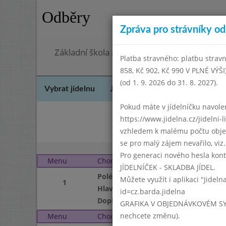
Odběry
Zpráva pro strávníky od 
Základní škola a mateřská škola Chodov, Pra
Platba stravného: platbu stravn
858, Kč 902, Kč 990 V PLNÉ VÝŠ
(od 1. 9. 2026 do 31. 8. 2027).
Vybrat jídelnu
Jídelní lístek
Historie
Kon
Pokud máte v jídelníčku navoleno
https://www.jidelna.cz/jidelni-
vzhledem k malému počtu objedn
se pro malý zájem nevařilo, viz. 
Pro generaci nového hesla kont
Menu
Chod
Pondělí 3. 5. 2004
JÍDELNÍČEK - SKLADBA JÍDEL.
Polévka
Můžete využít i aplikaci "Jideln
1
Hlavní jídlo
id=cz.barda.jidelna
Doplněk
GRAFIKA V OBJEDNÁVKOVÉM SYSTÉM
nechcete změnu).
Menu
Chod
Úterý 4. 5. 2004