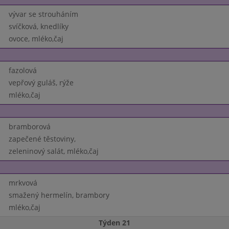
vývar se strouháním
svíčková, knedlíky
ovoce, mléko,čaj
fazolová
vepřový guláš, rýže
mléko,čaj
bramborová
zapečené těstoviny,
zeleninový salát, mléko,čaj
mrkvová
smažený hermelín, brambory
mléko,čaj
Týden 21