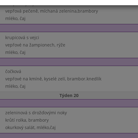
z vaječné jíšky
vepřová pečeně, míchaná zelenina,brambory
mléko, čaj
krupicová s vejci
vepřové na žampionech, rýže
mléko, čaj
čočková
vepřové na kmíně, kyselé zelí, brambor.knedlík
mléko, čaj
Týden 20
zeleninová s drožďovými noky
krůtí rolka, brambory
okurkový salát, mléko,čaj