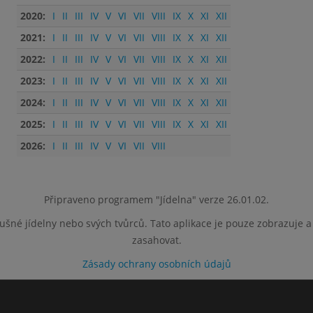
2020:
I
II
III
IV
V
VI
VII
VIII
IX
X
XI
XII
2021:
I
II
III
IV
V
VI
VII
VIII
IX
X
XI
XII
2022:
I
II
III
IV
V
VI
VII
VIII
IX
X
XI
XII
2023:
I
II
III
IV
V
VI
VII
VIII
IX
X
XI
XII
2024:
I
II
III
IV
V
VI
VII
VIII
IX
X
XI
XII
2025:
I
II
III
IV
V
VI
VII
VIII
IX
X
XI
XII
2026:
I
II
III
IV
V
VI
VII
VIII
Připraveno programem "Jídelna" verze 26.01.02.
lušné jídelny nebo svých tvůrců. Tato aplikace je pouze zobrazuje 
zasahovat.
Zásady ochrany osobních údajů