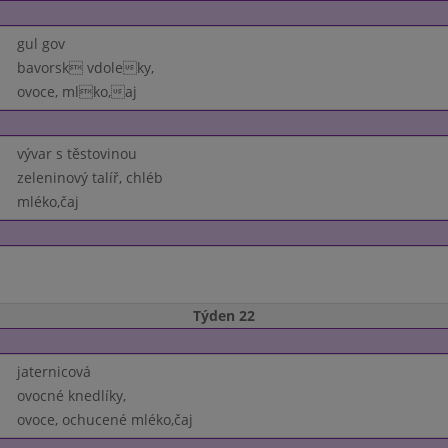
gul gov
bavorsk vdoleky,
ovoce, mlko,aj
vývar s těstovinou
zeleninový talíř, chléb
mléko,čaj
Týden 22
jaternicová
ovocné knedlíky,
ovoce, ochucené mléko,čaj