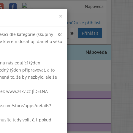
Nápověda
Close
×
Nemůžu se přihlásit
síci dle kategorie (skupiny – Kč
 ve kterém dosahují daného věku
Nápověda
k na následující týden
edný týden připravovat, a to
ená to, že by nezbylo, ale že
del: www.zskv.cz JÍDELNA -
gle.com/store/apps/details?
síte tedy volit č.1 pokud