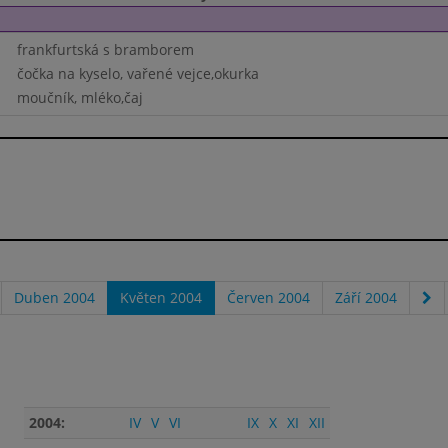
frankfurtská s bramborem
čočka na kyselo, vařené vejce,okurka
moučník, mléko,čaj
Duben 2004
Květen 2004
Červen 2004
Září 2004
2004:
IV
V
VI
IX
X
XI
XII