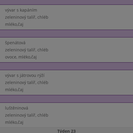
vývar s kapáním
zeleninový talíř, chléb
mléko,čaj
špenátová
zeleninový talíř, chléb
ovoce, mléko,čaj
vývar s játrovou rýží
zeleninový talíř, chléb
mléko,čaj
luštěninová
zeleninový talíř, chléb
mléko,čaj
Týden 23