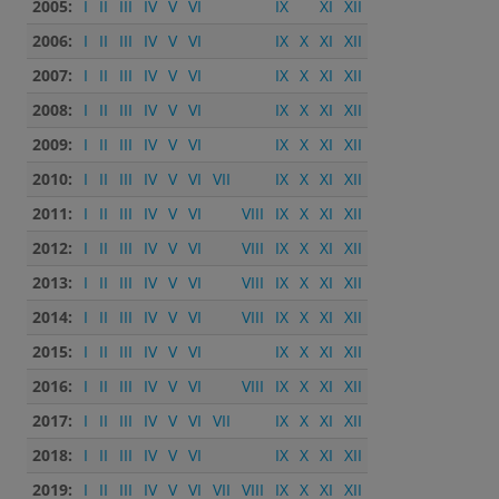
2005:
I
II
III
IV
V
VI
IX
XI
XII
2006:
I
II
III
IV
V
VI
IX
X
XI
XII
2007:
I
II
III
IV
V
VI
IX
X
XI
XII
2008:
I
II
III
IV
V
VI
IX
X
XI
XII
2009:
I
II
III
IV
V
VI
IX
X
XI
XII
2010:
I
II
III
IV
V
VI
VII
IX
X
XI
XII
2011:
I
II
III
IV
V
VI
VIII
IX
X
XI
XII
2012:
I
II
III
IV
V
VI
VIII
IX
X
XI
XII
2013:
I
II
III
IV
V
VI
VIII
IX
X
XI
XII
2014:
I
II
III
IV
V
VI
VIII
IX
X
XI
XII
2015:
I
II
III
IV
V
VI
IX
X
XI
XII
2016:
I
II
III
IV
V
VI
VIII
IX
X
XI
XII
2017:
I
II
III
IV
V
VI
VII
IX
X
XI
XII
2018:
I
II
III
IV
V
VI
IX
X
XI
XII
2019:
I
II
III
IV
V
VI
VII
VIII
IX
X
XI
XII