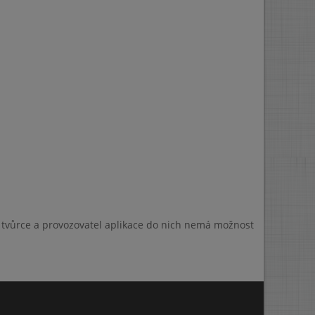
a tvůrce a provozovatel aplikace do nich nemá možnost