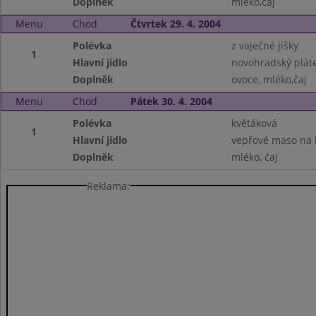
Doplněk
mléko,čaj
Menu
Chod
Čtvrtek 29. 4. 2004
Polévka
z vaječné jíšky
1
Hlavní jídlo
novohradský pláte
Doplněk
ovoce, mléko,čaj
Menu
Chod
Pátek 30. 4. 2004
Polévka
květáková
1
Hlavní jídlo
vepřové maso na 
Doplněk
mléko, čaj
Reklama: