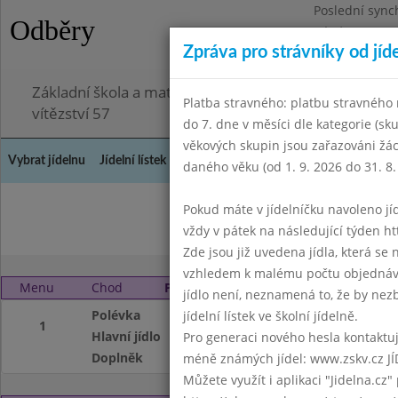
Poslední sync
Odběry
Pátek 3.7.2026
Zpráva pro strávníky od jíd
Omezení obje
Základní škola a mateřská škola Chodov, Praha 4, K
Platba stravného: platbu stravného n
vítězství 57
do 7. dne v měsíci dle kategorie (sk
věkových skupin jsou zařazováni žác
Vybrat jídelnu
Jídelní lístek
Historie
Kontakty a informace
Doch
daného věku (od 1. 9. 2026 do 31. 8.
Pokud máte v jídelníčku navoleno jídlo
Duben 2004
Květen
vždy v pátek na následující týden htt
Zde jsou již uvedena jídla, která se
vzhledem k malému počtu objednávek
Menu
Chod
Pondělí 5. 4. 2004
jídlo není, neznamená to, že by nezby
Polévka
zelná s párkem
jídelní lístek ve školní jídelně.
1
Hlavní jídlo
žemlovka s tvaroh
Pro generaci nového hesla kontaktujt
Doplněk
mléko, čaj
méně známých jídel: www.zskv.cz JÍ
Můžete využít i aplikaci "Jidelna.cz"