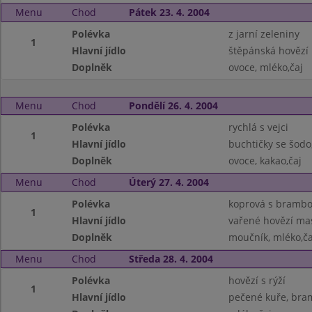
Menu
Chod
Pátek 23. 4. 2004
Polévka
z jarní zeleniny
1
Hlavní jídlo
štěpánská hovězí 
Doplněk
ovoce, mléko,čaj
Menu
Chod
Pondělí 26. 4. 2004
Polévka
rychlá s vejci
1
Hlavní jídlo
buchtičky se šodo
Doplněk
ovoce, kakao,čaj
Menu
Chod
Úterý 27. 4. 2004
Polévka
koprová s bramb
1
Hlavní jídlo
vařené hovězí mas
Doplněk
moučník, mléko,ča
Menu
Chod
Středa 28. 4. 2004
Polévka
hovězí s rýží
1
Hlavní jídlo
pečené kuře, bra