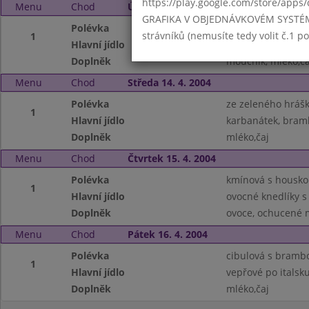
https://play.google.com/store/apps/
Menu
Chod
Úterý 13. 4. 2004
GRAFIKA V OBJEDNÁVKOVÉM SYSTÉMU -
Polévka
vývar s rýží
strávníků (nemusíte tedy volit č.1 
1
Hlavní jídlo
fazole na kyselo, 
Doplněk
moučník, mléko,ča
Menu
Chod
Středa 14. 4. 2004
Polévka
ze zeleného hráš
1
Hlavní jídlo
karbanátek, bram
Doplněk
mléko,čaj
Menu
Chod
Čtvrtek 15. 4. 2004
Polévka
kmínová s housk
1
Hlavní jídlo
ovocné knedlíky s
Doplněk
ovoce, ochucené m
Menu
Chod
Pátek 16. 4. 2004
Polévka
cibulová s bram
1
Hlavní jídlo
vepřové po italsk
Doplněk
mléko,čaj