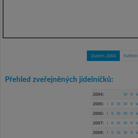
Duben 2004
Květen
Přehled zveřejněných jídelníčků:
2004:
IV
V
V
2005:
I
II
III
IV
V
V
2006:
I
II
III
IV
V
V
2007:
I
II
III
IV
V
V
2008:
I
II
III
IV
V
V