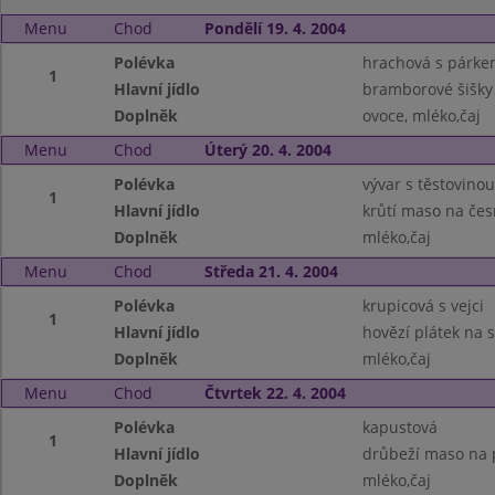
Menu
Chod
Pondělí 19. 4. 2004
Polévka
hrachová s párk
1
Hlavní jídlo
bramborové šišky
Doplněk
ovoce, mléko,čaj
Menu
Chod
Úterý 20. 4. 2004
Polévka
vývar s těstovinou
1
Hlavní jídlo
krůtí maso na če
Doplněk
mléko,čaj
Menu
Chod
Středa 21. 4. 2004
Polévka
krupicová s vejci
1
Hlavní jídlo
hovězí plátek na 
Doplněk
mléko,čaj
Menu
Chod
Čtvrtek 22. 4. 2004
Polévka
kapustová
1
Hlavní jídlo
drůbeží maso na p
Doplněk
mléko,čaj