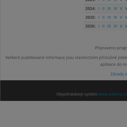
2024:
I
II
III
IV
V
V
2025:
I
II
III
IV
V
V
2026:
I
II
III
IV
V
V
Připraveno progr
Veškeré publikované informace jsou vlastnictvím příslušné jídel
aplikace do n
Zásady 
Objednávkový systém
www.jidelna.c