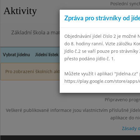
Poslední sync
Aktivity
Pátek 31.7.20
Zpráva pro strávníky od jíd
Omezení obje
Základní škola a mateřská škola Jarov, Praha 3, V Za
Objednávání jídel číslo 2 je možné
do 8. hodiny ranní. Vizte záložku Ko
Jídlo č.2 se vaří pouze pro strávníky 
Vybrat jídelnu
Jídelní lístek
Historie
Kontakty a informace
Doch
přesto podáno jídlo č. 1.
Pro zobrazení školních aktivit je nutné být přihlášen.
Můžete využít i aplikaci "Jidelna.cz"
https://play.google.com/store/apps/
Připraveno progr
Veškeré publikované informace jsou vlastnictvím příslušné jídel
aplikace do n
Zásady 