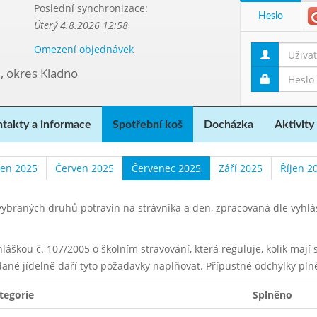
Poslední synchronizace:
Heslo
Úterý 4.8.2026 12:58
Omezení objednávek
, okres Kladno
takty a informace
Spotřební koš
Docházka
Aktivity
ten 2025
Červen 2025
Červenec 2025
Září 2025
Říjen 2
ybraných druhů potravin na strávníka a den, zpracovaná dle vyhl
yhláškou č. 107/2005 o školním stravování, která reguluje, kolik maj
dané jídelně daří tyto požadavky naplňovat. Přípustné odchylky pln
tegorie
Splněno