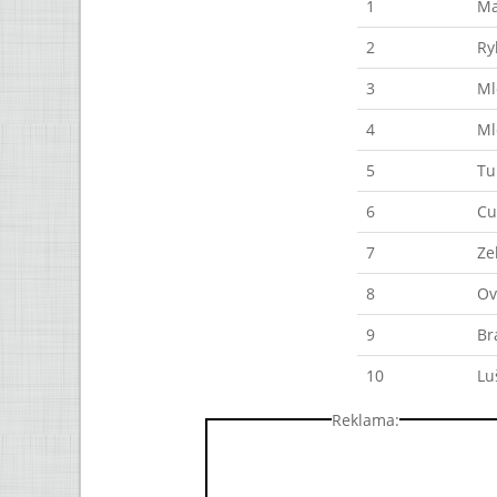
1
Ma
2
Ry
3
Ml
4
Ml
5
Tu
6
Cu
7
Ze
8
Ov
9
Br
10
Lu
Reklama: