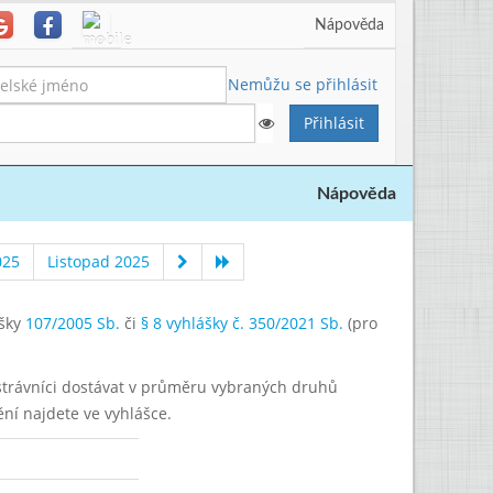
Nápověda
Nemůžu se přihlásit
Nápověda
025
Listopad 2025
ášky
107/2005 Sb.
či
§ 8 vyhlášky č. 350/2021 Sb.
(pro
í strávníci dostávat v průměru vybraných druhů
ění najdete ve vyhlášce.