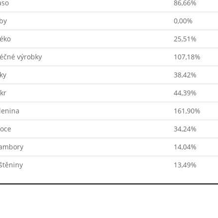
so
86,66%
by
0,00%
éko
25,51%
éčné výrobky
107,18%
ky
38,42%
kr
44,39%
lenina
161,90%
oce
34,24%
ambory
14,04%
štěniny
13,49%