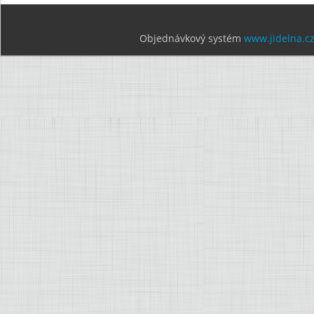
Objednávkový systém
www.jidelna.c