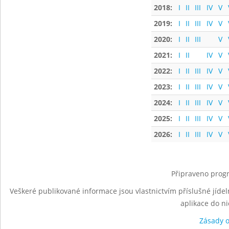
2018:
I
II
III
IV
V
2019:
I
II
III
IV
V
2020:
I
II
III
V
2021:
I
II
IV
V
2022:
I
II
III
IV
V
2023:
I
II
III
IV
V
2024:
I
II
III
IV
V
2025:
I
II
III
IV
V
2026:
I
II
III
IV
V
Připraveno progr
Veškeré publikované informace jsou vlastnictvím příslušné jídel
aplikace do n
Zásady 