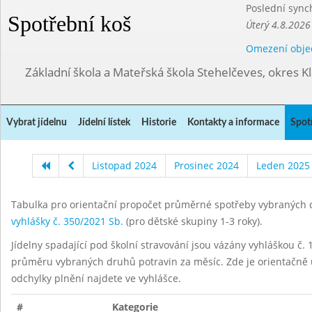
Poslední sync
Spotřební koš
Úterý 4.8.2026
Omezení obje
Základní škola a Mateřská škola Stehelčeves, okres K
Vybrat jídelnu
Jídelní lístek
Historie
Kontakty a informace
Spot
Listopad 2024
Prosinec 2024
Leden 2025
Tabulka pro orientační propočet průměrné spotřeby vybraných d
vyhlášky č. 350/2021 Sb.
(pro dětské skupiny 1-3 roky).
Jídelny spadající pod školní stravování jsou vázány vyhláškou č. 1
průměru vybraných druhů potravin za měsíc. Zde je orientačně u
odchylky plnění najdete ve vyhlášce.
#
Kategorie