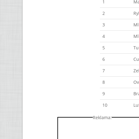
1
Ma
2
Ry
3
Ml
4
Ml
5
Tu
6
Cu
7
Ze
8
Ov
9
Br
10
Lu
Reklama: