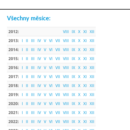
Všechny měsíce:
2012:
VIII
IX
X
XI
XII
2013:
I
II
III
IV
V
VI
VII
VIII
IX
X
XI
XII
2014:
I
II
III
IV
V
VI
VII
VIII
IX
X
XI
XII
2015:
I
II
III
IV
V
VI
VII
VIII
IX
X
XI
XII
2016:
I
II
III
IV
V
VI
VII
VIII
IX
X
XI
XII
2017:
I
II
III
IV
V
VI
VII
VIII
IX
X
XI
XII
2018:
I
II
III
IV
V
VI
VII
VIII
IX
X
XI
XII
2019:
I
II
III
IV
V
VI
VII
VIII
IX
X
XI
XII
2020:
I
II
III
IV
V
VI
VII
VIII
IX
X
XI
XII
2021:
I
II
III
IV
V
VI
VII
VIII
IX
X
XI
XII
2022:
I
II
III
IV
V
VI
VII
VIII
IX
X
XI
XII