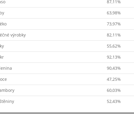
so
87,11%
by
63,98%
éko
73,97%
éčné výrobky
82,11%
ky
55,62%
kr
92,13%
lenina
90,43%
oce
47,25%
ambory
60,03%
štěniny
52,43%