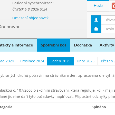
Poslední synchronizace:
Heslo
Čtvrtek 6.8.2026 9:24
Omezení objednávek
 Doubravou
takty a informace
Spotřební koš
Docházka
Aktivity
pad 2024
Prosinec 2024
Leden 2025
Únor 2025
Březen 
ybraných druhů potravin na strávníka a den, zpracovaná dle vyhl
yhláškou č. 107/2005 o školním stravování, která reguluje, kolik maj
dané jídelně daří tyto požadavky naplňovat. Přípustné odchylky pln
tegorie
Splněno