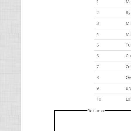
1
Ma
2
Ry
3
Ml
4
Ml
5
Tu
6
Cu
7
Ze
8
Ov
9
Br
10
Lu
Reklama: