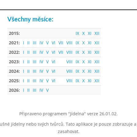
Všechny měsíce:
2015:
IX
X
XI
XII
2021:
I
II
III
IV
V
VI
VII
VIII
IX
X
XI
XII
2022:
I
II
III
IV
V
VI
VII
VIII
IX
X
XI
XII
2023:
I
II
III
IV
V
VI
VIII
IX
X
XI
XII
2024:
I
II
III
IV
V
VI
VIII
IX
X
XI
XII
2025:
I
II
III
IV
V
VI
VIII
IX
X
XI
XII
2026:
I
II
III
IV
V
Připraveno programem "Jídelna" verze 26.01.02.
lušné jídelny nebo svých tvůrců. Tato aplikace je pouze zobrazuje 
zasahovat.