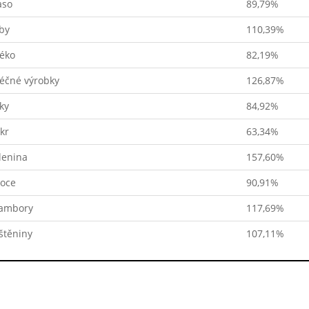
so
89,79%
by
110,39%
éko
82,19%
éčné výrobky
126,87%
ky
84,92%
kr
63,34%
lenina
157,60%
oce
90,91%
ambory
117,69%
štěniny
107,11%