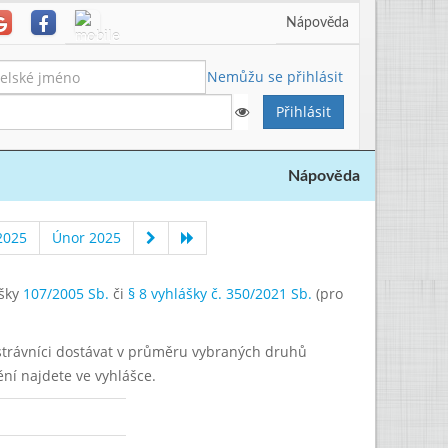
Nápověda
Nemůžu se přihlásit
Nápověda
2025
Únor 2025
ášky
107/2005 Sb.
či
§ 8 vyhlášky č. 350/2021 Sb.
(pro
í strávníci dostávat v průměru vybraných druhů
ění najdete ve vyhlášce.