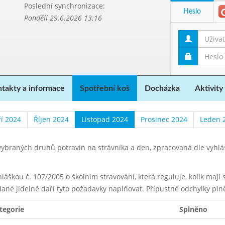
Poslední synchronizace:
Heslo
Pondělí 29.6.2026 13:16
takty a informace
Spotřební koš
Docházka
Aktivity
ří 2024
Říjen 2024
Listopad 2024
Prosinec 2024
Leden 
ybraných druhů potravin na strávníka a den, zpracovaná dle vyhl
yhláškou č. 107/2005 o školním stravování, která reguluje, kolik maj
dané jídelně daří tyto požadavky naplňovat. Přípustné odchylky pln
tegorie
Splněno