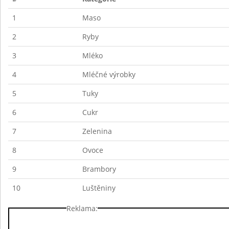
1
Maso
2
Ryby
3
Mléko
4
Mléčné výrobky
5
Tuky
6
Cukr
7
Zelenina
8
Ovoce
9
Brambory
10
Luštěniny
Reklama: