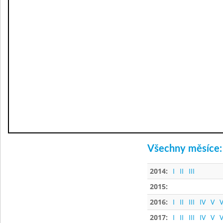
Všechny měsíce:
2014:
I
II
III
2015:
2016:
I
II
III
IV
V
V
2017:
I
II
III
IV
V
V