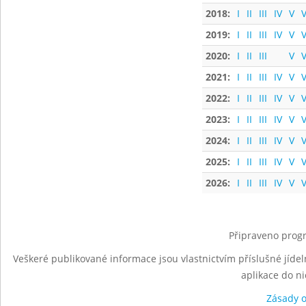
2018:
I
II
III
IV
V
V
2019:
I
II
III
IV
V
V
2020:
I
II
III
V
V
2021:
I
II
III
IV
V
V
2022:
I
II
III
IV
V
V
2023:
I
II
III
IV
V
V
2024:
I
II
III
IV
V
V
2025:
I
II
III
IV
V
V
2026:
I
II
III
IV
V
V
Připraveno progr
Veškeré publikované informace jsou vlastnictvím příslušné jídel
aplikace do n
Zásady 