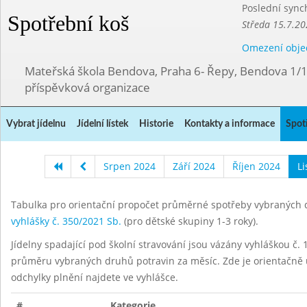
Poslední sync
Spotřební koš
Středa 15.7.20
Omezení obje
Mateřská škola Bendova, Praha 6- Řepy, Bendova 1/
příspěvková organizace
Vybrat jídelnu
Jídelní lístek
Historie
Kontakty a informace
Spot
Srpen 2024
Září 2024
Říjen 2024
L
Tabulka pro orientační propočet průměrné spotřeby vybraných d
vyhlášky č. 350/2021 Sb.
(pro dětské skupiny 1-3 roky).
Jídelny spadající pod školní stravování jsou vázány vyhláškou č. 1
průměru vybraných druhů potravin za měsíc. Zde je orientačně u
odchylky plnění najdete ve vyhlášce.
#
Kategorie