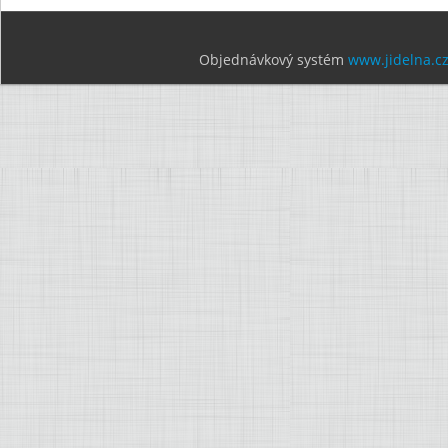
Objednávkový systém
www.jidelna.c