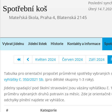
Poslední sync
Spotřební koš
Úterý 14.7.202
Mateřská škola, Praha 4, Blatenská 2145
Vybrat jídelnu
Jídelní lístek
Historie
Kontakty a informace
Spot
Květen 2024
Červen 2024
Září 2024
Tabulka pro orientační propočet průměrné spotřeby vybraných d
vyhlášky č. 350/2021 Sb.
(pro dětské skupiny 1-3 roky).
Jídelny spadající pod školní stravování jsou vázány vyhláškou č. 1
průměru vybraných druhů potravin za měsíc. Zde je orientačně u
odchylky plnění najdete ve vyhlášce.
#
Kategorie