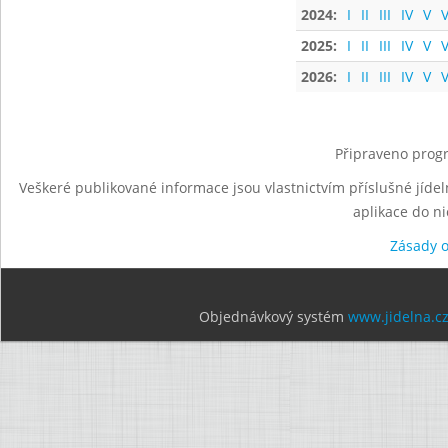
2024:
I
II
III
IV
V
V
2025:
I
II
III
IV
V
V
2026:
I
II
III
IV
V
V
Připraveno progr
Veškeré publikované informace jsou vlastnictvím příslušné jídel
aplikace do n
Zásady 
Objednávkový systém
www.jidelna.c