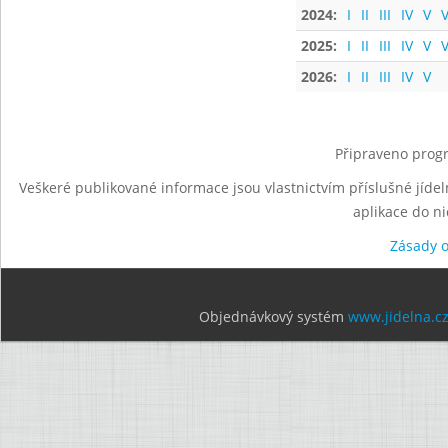
2024:
I
II
III
IV
V
V
2025:
I
II
III
IV
V
V
2026:
I
II
III
IV
V
Připraveno progr
Veškeré publikované informace jsou vlastnictvím příslušné jídel
aplikace do n
Zásady 
Objednávkový systém
www.jidelna.c