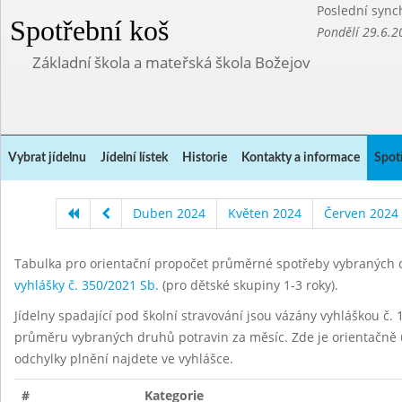
Poslední sync
Spotřební koš
Pondělí 29.6.2
Základní škola a mateřská škola Božejov
Vybrat jídelnu
Jídelní lístek
Historie
Kontakty a informace
Spot
Duben 2024
Květen 2024
Červen 2024
Tabulka pro orientační propočet průměrné spotřeby vybraných d
vyhlášky č. 350/2021 Sb.
(pro dětské skupiny 1-3 roky).
Jídelny spadající pod školní stravování jsou vázány vyhláškou č. 1
průměru vybraných druhů potravin za měsíc. Zde je orientačně u
odchylky plnění najdete ve vyhlášce.
#
Kategorie