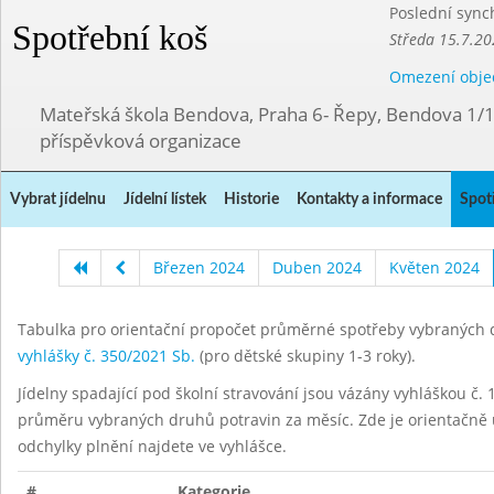
Poslední sync
Spotřební koš
Středa 15.7.20
Omezení obje
Mateřská škola Bendova, Praha 6- Řepy, Bendova 1/
příspěvková organizace
Vybrat jídelnu
Jídelní lístek
Historie
Kontakty a informace
Spot
Březen 2024
Duben 2024
Květen 2024
Tabulka pro orientační propočet průměrné spotřeby vybraných d
vyhlášky č. 350/2021 Sb.
(pro dětské skupiny 1-3 roky).
Jídelny spadající pod školní stravování jsou vázány vyhláškou č. 1
průměru vybraných druhů potravin za měsíc. Zde je orientačně u
odchylky plnění najdete ve vyhlášce.
#
Kategorie