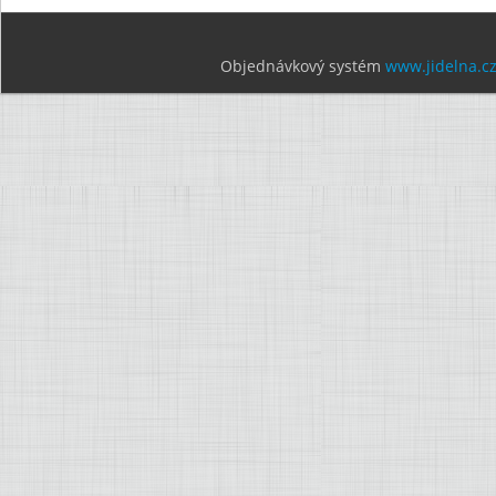
Objednávkový systém
www.jidelna.c