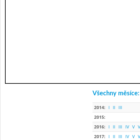
Všechny měsíce:
2014:
I
II
III
2015:
2016:
I
II
III
IV
V
V
2017:
I
II
III
IV
V
V