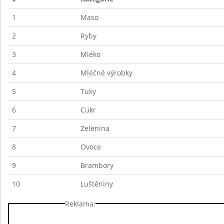
1
Maso
2
Ryby
3
Mléko
4
Mléčné výrobky
5
Tuky
6
Cukr
7
Zelenina
8
Ovoce
9
Brambory
10
Luštěniny
Reklama: