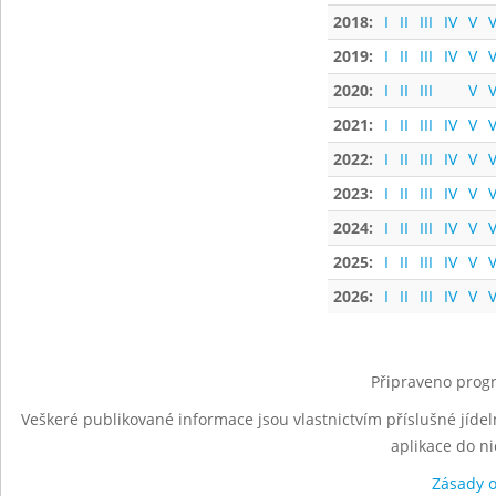
2018:
I
II
III
IV
V
V
2019:
I
II
III
IV
V
V
2020:
I
II
III
V
V
2021:
I
II
III
IV
V
V
2022:
I
II
III
IV
V
V
2023:
I
II
III
IV
V
V
2024:
I
II
III
IV
V
V
2025:
I
II
III
IV
V
V
2026:
I
II
III
IV
V
V
Připraveno progr
Veškeré publikované informace jsou vlastnictvím příslušné jídel
aplikace do n
Zásady 