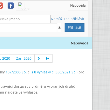
Nápověda
Nemůžu se přihlásit
Nápověda
c 2020
Září 2020
ášky
107/2005 Sb.
či
§ 8 vyhlášky č. 350/2021 Sb.
(pro
í strávníci dostávat v průměru vybraných druhů
ění najdete ve vyhlášce.