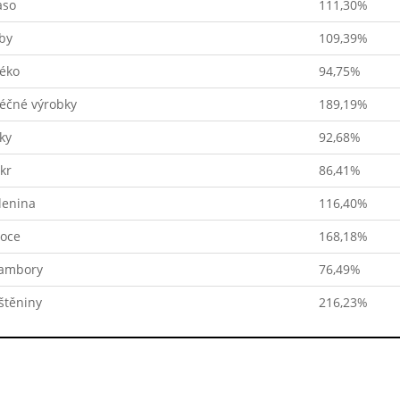
so
111,30%
by
109,39%
éko
94,75%
éčné výrobky
189,19%
ky
92,68%
kr
86,41%
lenina
116,40%
oce
168,18%
ambory
76,49%
štěniny
216,23%