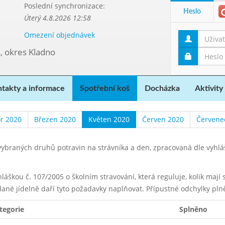
Poslední synchronizace:
Heslo
Úterý 4.8.2026 12:58
Omezení objednávek
, okres Kladno
takty a informace
Spotřební koš
Docházka
Aktivity
r 2020
Březen 2020
Květen 2020
Červen 2020
Červene
ybraných druhů potravin na strávníka a den, zpracovaná dle vyhl
yhláškou č. 107/2005 o školním stravování, která reguluje, kolik maj
dané jídelně daří tyto požadavky naplňovat. Přípustné odchylky pln
tegorie
Splněno