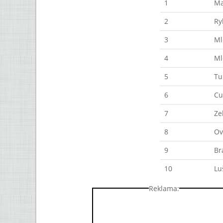
1
Ma
2
Ry
3
Ml
4
Ml
5
Tu
6
Cu
7
Ze
8
Ov
9
Br
10
Lu
Reklama: