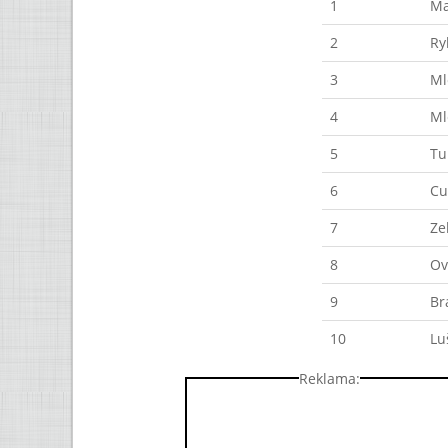
1
Ma
2
Ry
3
Ml
4
Ml
5
Tu
6
Cu
7
Ze
8
Ov
9
Br
10
Lu
Reklama: