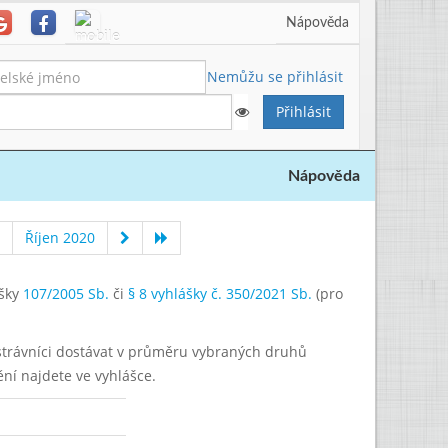
Nápověda
Nemůžu se přihlásit
Nápověda
Říjen 2020
ášky
107/2005 Sb.
či
§ 8 vyhlášky č. 350/2021 Sb.
(pro
í strávníci dostávat v průměru vybraných druhů
ění najdete ve vyhlášce.