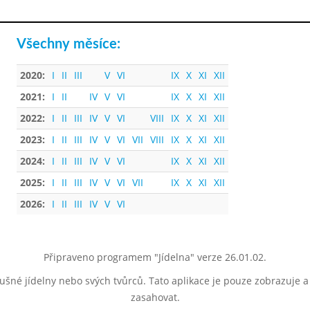
Všechny měsíce:
2020:
I
II
III
V
VI
IX
X
XI
XII
2021:
I
II
IV
V
VI
IX
X
XI
XII
2022:
I
II
III
IV
V
VI
VIII
IX
X
XI
XII
2023:
I
II
III
IV
V
VI
VII
VIII
IX
X
XI
XII
2024:
I
II
III
IV
V
VI
IX
X
XI
XII
2025:
I
II
III
IV
V
VI
VII
IX
X
XI
XII
2026:
I
II
III
IV
V
VI
Připraveno programem "Jídelna" verze 26.01.02.
lušné jídelny nebo svých tvůrců. Tato aplikace je pouze zobrazuje 
zasahovat.