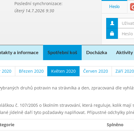
Poslední synchronizace:
Heslo
Úterý 14.7.2026 9:30
takty a informace
Spotřební koš
Docházka
Aktivity
 2020
Březen 2020
Květen 2020
Červen 2020
Září 2020
ybraných druhů potravin na strávníka a den, zpracovaná dle vyhl
yhláškou č. 107/2005 o školním stravování, která reguluje, kolik maj
dané jídelně daří tyto požadavky naplňovat. Přípustné odchylky pln
tegorie
Splněno