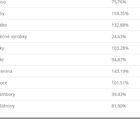
so
75,76%
by
159,35%
éko
132,88%
éčné výrobky
24,63%
ky
103,28%
kr
94,87%
lenina
143,19%
oce
101,51%
ambory
39,43%
štěniny
81,90%